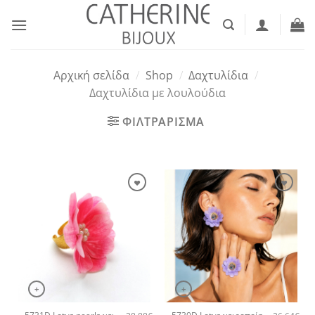
Μετάβαση
στο
περιεχόμενο
Αρχική σελίδα
/
Shop
/
Δαχτυλίδια
/
Δαχτυλίδια με λουλούδια
ΦΙΛΤΡΑΡΙΣΜΑ
+
+