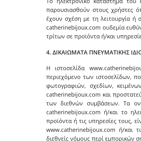
Το ηλεκτρονικό κατάστημα του 
παρουσιασθούν στους χρήστες ότ
έχουν σχέση με τη λειτουργία ή 
catherinebijoux.com ουδεμία ευθύ
τρίτων σε προϊόντα ή/και υπηρεσί
4. ΔΙΚΑΙΩΜΑΤΑ ΠΝΕΥΜΑΤΙΚΗΣ ΙΔΙ
Η ιστοσελίδα www.catherinebij
περιεχόμενο των ιστοσελίδων, πο
φωτογραφιών, σχεδίων, κειμένω
catherinebijoux.com και προστατεύ
των διεθνών συμβάσεων. Τα ονό
catherinebijoux.com ή/και το η
προϊόντα ή τις υπηρεσίες τους, εί
www.catherinebijoux.com ή/και 
διεθνείς νόμους περί εμπορικών σ