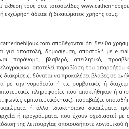
ι έκθεση τους στις ιστοσελίδες www.catherinebijo
ή εκχώρηση άδειας ή δικαιώματος χρήσης τους.
atherinebijoux.com αποδέχονται ότι δεν θα χρησι
com για αποστολή, δημοσίευση, αποστολή με e-ma
ναι παράνομο, βλαβερό, απειλητικό, προσβλητ
βελογραφικό, αποτελεί παραβίαση του απορρήτου κ
ες διακρίσεις, δύναται να προκαλέσει βλάβες σε αν
α με την νομοθεσία ή τις συμβατικές ή διαχειρι
 εμπιστευτικές πληροφορίες που αποκτήθηκαν ή απ
μφωνίες εμπιστευτικότητας), παραβιάζει οποιαδήπ
ικαιώματα ή άλλα ιδιοκτησιακά δικαιώματα τρί
αρχεία ή προγράμματα, που έχουν σχεδιαστεί με 
όδιση της λειτουργίας οποιουδήποτε λογισμικού ή