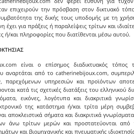
catherinebijoux.com δεν φέρει ευθύνη για τυχό
αν επιχειρούν την πρόσβαση στον δικτυακό τόπο 
συμβατότητα της δικής τους υποδομής με τη χρήσ
νη έχει για πράξεις ή παραλείψεις τρίτων και ιδιαί
ες ή/και πληροφορίες που διατίθενται μέσω αυτού.
ΟΚΤΗΣΙΑΣ
oux.com είναι ο επίσημος διαδικτυακός τόπος τ
υ αναρτάται από το catherinebijoux.com, συμπερ
ν, παρεχόμενων υπηρεσιών και προϊόντων αποτε
ονται κατά τις σχετικές διατάξεις του ελληνικού δ
ματα, εικόνες, λογότυπα και διακριτικά γνωρ
λεκτρονικό της κατάστημα ή/και τρίτα μέρη συμβ
ναι αποκλειστικά σήματα και διακριτικά γνωρίσματα
των άνω τρίτων μερών και προστατεύονται από τ
ημάτων και βιομηχανικής και πνευματικής ιδιοκτησί