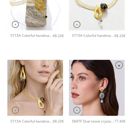
+
+
5715A Colorful handmade crystal χειροποίητο κολιέ Catherine bijoux Πράσινο
5715A Colorful handmade crystal χειροποίητο κολιέ Catherine bijoux Μαύρο
88.20
€
88.20
€
+
+
5715A Colorful handmade crystal χειροποίητο κολιέ Catherine bijoux Γκρι
5697F Oval stone crystal χειροποίητα σκουλαρίκια Catherine bijoux Τυρκουάζ
88.20
€
77.40
€