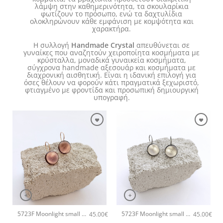
λάμψη στην καθημερινότητα, τα σκουλαρίκια
φωτίζουν το πρόσωπο, ενώ τα δαχτυλίδια
ολοκληρώνουν κάθε εμφάνιση με κομψότητα και
χαρακτήρα.
Η συλλογή
Handmade Crystal
απευθύνεται σε
γυναίκες που αναζητούν χειροποίητα κοσμήματα με
κρύσταλλα, μοναδικά γυναικεία κοσμήματα,
σύγχρονα handmade αξεσουάρ και κοσμήματα με
διαχρονική αισθητική. Είναι η ιδανική επιλογή για
όσες θέλουν να φορούν κάτι πραγματικά ξεχωριστό,
φτιαγμένο με φροντίδα και προσωπική δημιουργική
υπογραφή.
+
+
5723F Moonlight small χειροποίητα σκουλαρίκια Catherine bijoux Μωβ
5723F Moonlight small χειροποίητα σκουλαρίκια Catherine bijoux Γκρι
45.00
€
45.00
€