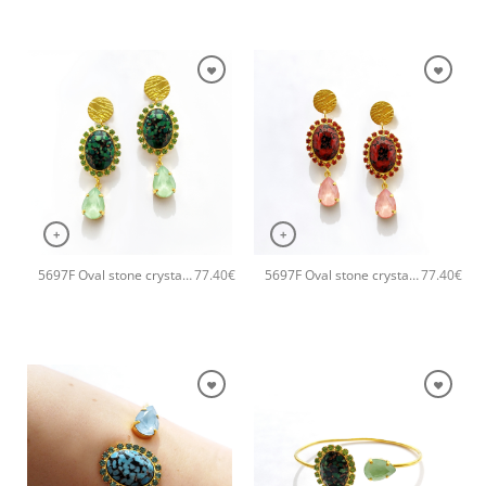
+
+
5697F Oval stone crystal χειροποίητα σκουλαρίκια Catherine bijoux Πράσινο
5697F Oval stone crystal χειροποίητα σκουλαρίκια Catherine bijoux Πορτοκαλί
77.40
€
77.40
€