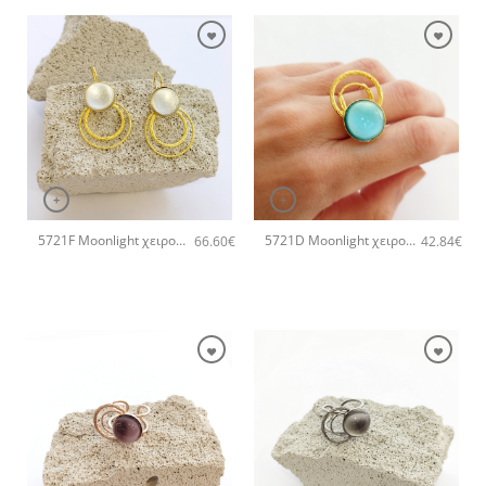
+
+
5721F Moonlight χειροποίητα σκουλαρίκια Catherine bijoux Άσπρο
5721D Moonlight χειροποίητο δαχτυλιδι Catherine bijoux Τυρκουάζ
66.60
€
42.84
€