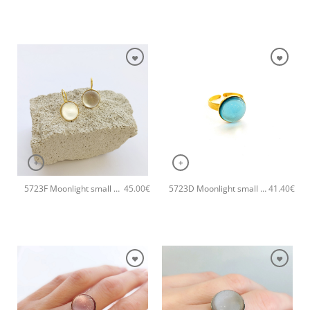
+
+
5723F Moonlight small χειροποίητα σκουλαρίκια Catherine bijoux Άσπρο
5723D Moonlight small χειροποίητο δαχτυλιδι Catherine bijoux Τυρκουάζ
45.00
€
41.40
€