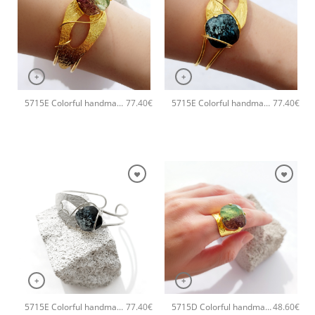
+
+
5715E Colorful handmade crystal χειροποίητο βραχιόλι Catherine bijoux Πράσινο
5715E Colorful handmade crystal χειροποίητο βραχιόλι Catherine bijoux Μαύρο
77.40
€
77.40
€
+
+
5715E Colorful handmade crystal χειροποίητο βραχιόλι Catherine bijoux Γκρι
5715D Colorful handmade crystal χειροποίητο δαχτυλιδι Catherine bijoux Πράσινο
77.40
€
48.60
€