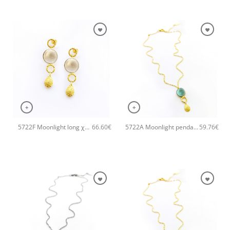
+
+
5722F Moonlight long χειροποίητα σκουλαρίκια Catherine bijoux Άσπρο
5722A Moonlight pendant χειροποίητο κολιέ Catherine bijoux Τυρκουάζ
66.60
€
59.76
€