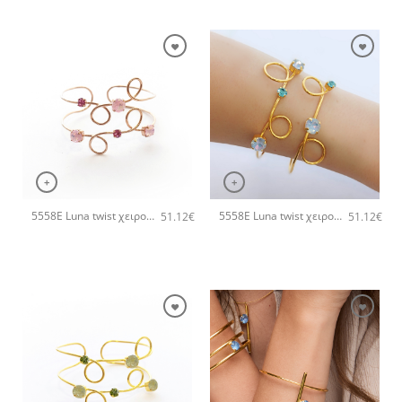
+
+
5558E Luna twist χειροποίητο βραχιόλι Catherine bijoux Φούξια
5558E Luna twist χειροποίητο βραχιόλι Catherine bijoux Τυρκουάζ
51.12
€
51.12
€