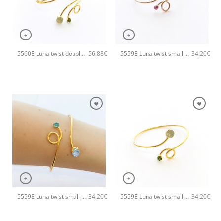
+
+
5560E Luna twist double χειροποίητο βραχιόλι Catherine bijoux Ανοιχτό Πράσινο
5559E Luna twist small χειροποίητο βραχιόλι Catherine bijoux Φούξια
56.88
€
34.20
€
+
+
5559E Luna twist small χειροποίητο βραχιόλι Catherine bijoux Τυρκουάζ
5559E Luna twist small χειροποίητο βραχιόλι Catherine bijoux Ανοιχτό Πράσινο
34.20
€
34.20
€