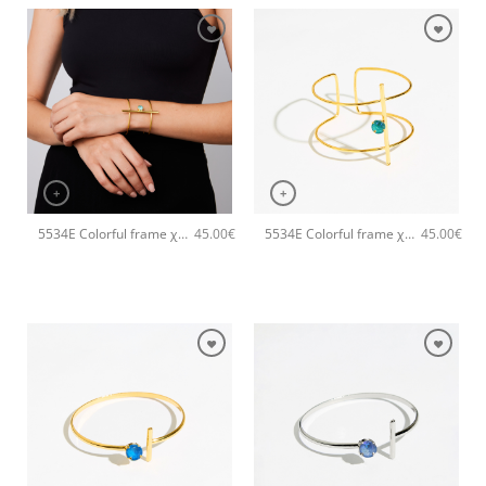
+
+
5534E Colorful frame χειροποίητο βραχιόλι Catherine bijoux Ασημί
5534E Colorful frame χειροποίητο βραχιόλι Catherine bijoux Ανοιχτό Πράσινο
45.00
€
45.00
€