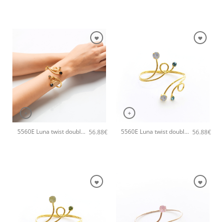
+
+
5560E Luna twist double χειροποίητο βραχιόλι Catherine bijoux Φούξια
5560E Luna twist double χειροποίητο βραχιόλι Catherine bijoux Τυρκουάζ
56.88
€
56.88
€