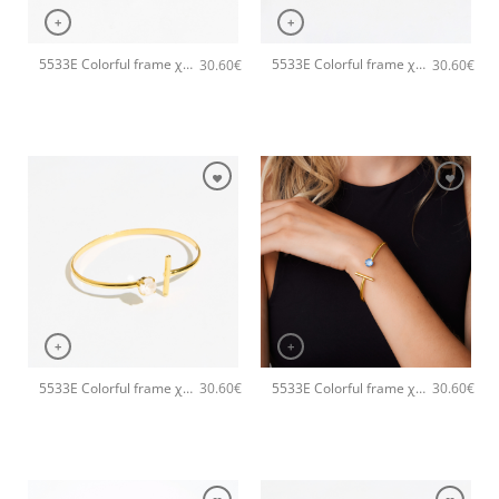
+
+
5533E Colorful frame χειροποίητο βραχιόλι Catherine bijoux Τυρκουάζ
5533E Colorful frame χειροποίητο βραχιόλι Catherine bijoux Σιέλ
30.60
€
30.60
€
+
+
5533E Colorful frame χειροποίητο βραχιόλι Catherine bijoux Άσπρο
5533E Colorful frame χειροποίητο βραχιόλι Catherine bijoux Ασημί
30.60
€
30.60
€