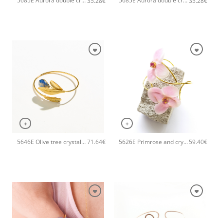
5685E Aurora double crystal drop χειροποίητο βραχιόλι Catherine bijoux Σομόν
5685E Aurora double crystal drop χειροποίητο βραχιόλι Catherine bijoux Πράσινο
35.28
€
35.28
€
+
+
5646E Olive tree crystal χειροποίητο βραχιόλι Catherine bijoux Μπλε
5626E Primrose and crystals bangle Ροζ
71.64
€
59.40
€