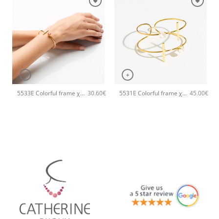
+
+
5533E Colorful frame χειροποίητο βραχιόλι Catherine bijoux Ανοιχτό Πράσινο
5531E Colorful frame χειροποίητο βραχιόλι Catherine bijoux Άσπρο
30.60
€
45.00
€