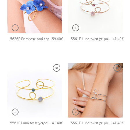
+
+
5626E Primrose and crystals bangle Μπλε
5561E Luna twist χειροποίητο βραχιόλι Catherine bijoux Φούξια
59.40
€
41.40
€
+
+
5561E Luna twist χειροποίητο βραχιόλι Catherine bijoux Τυρκουάζ
5561E Luna twist χειροποίητο βραχιόλι Catherine bijoux Ανοιχτό Πράσινο
41.40
€
41.40
€