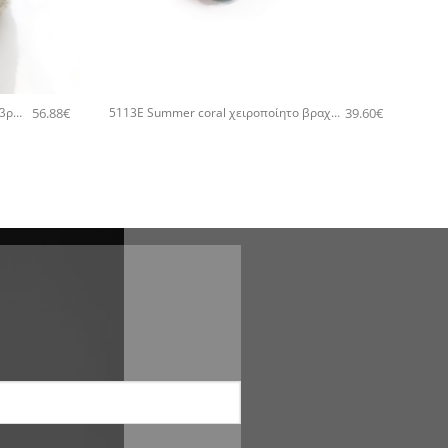
+
56.88
€
39.60
€
5669E Mesh with color χειροποίητο βραχιόλι Catherine bijoux Πράσινο
5113E Summer coral χειροποίητο βραχιόλι Catherine bijoux Τυρκουάζ