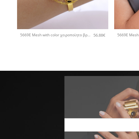
+
+
56.88
€
5669E Mesh with color χειροποίητο βραχιόλι Catherine bijoux Τυρκουάζ