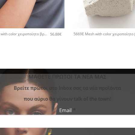
+
56.88
€
5669E Mesh with color χειροποίητο βραχιόλι Catherine bijoux Σιέλ
ΜΑΘΕΤΕ ΠΡΩΤΟΙ ΤΑ ΝΕΑ ΜΑΣ
Bρείτε πρώτοι στο Inbox σας τα νέα προϊόντα
που αύριο θα γίνουν talk of the town!
*
Email