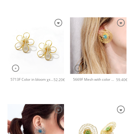
+
+
5713F Color in bloom χειροποίητα σκουλαρίκια Catherine bijoux Άσπρο
5669F Mesh with color χειροποίητα σκουλαρίκια Catherine bijoux Τυρκουάζ
52.20
€
59.40
€