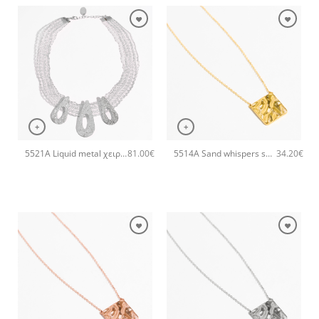
+
+
5521A Liquid metal χειροποίητο κολιέ Catherine bijoux Ασημί
5514A Sand whispers small pendant χειροποίητο κολιέ Catherine bijoux Χρυσό
81.00
€
34.20
€