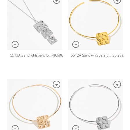
+
+
5513A Sand whispers long pendant χειροποίητο κολιέ Catherine bijoux Ασημί
5512A Sand whispers χειροποίητο κολιέ Catherine bijoux Χρυσό
49.68
€
35.28
€
+
+