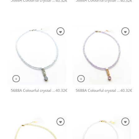
5688A Colourful crystal necklace Φούξια
5688A Colourful crystal necklace Σομόν
40.32
€
40.32
€
+
+
5688A Colourful crystal necklace Σιέλ
5688A Colourful crystal necklace Μωβ
40.32
€
40.32
€