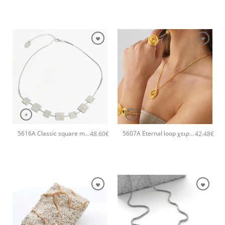
+
+
5616A Classic square metal short χειροποίητο κολιέ Catherine bijoux Ασημί
5607A Eternal loop χειροποίητο κολιέ Catherine bijoux Χρυσό
48.60
€
42.48
€