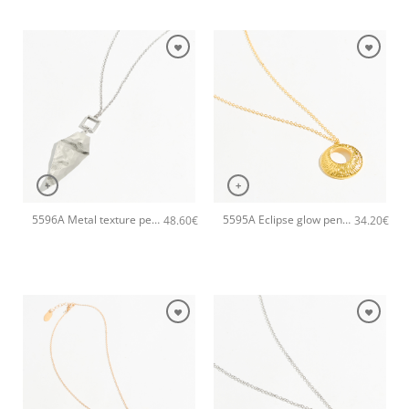
+
+
5596A Metal texture pendant χειροποίητο κολιέ Catherine bijoux Ασημί
5595A Eclipse glow pendant χειροποίητο κολιέ Catherine bijoux Χρυσό
48.60
€
34.20
€