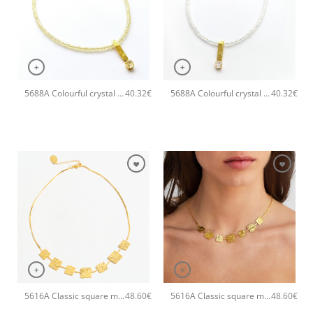
+
+
5688A Colourful crystal necklace Κίτρινο
5688A Colourful crystal necklace Άσπρο
40.32
€
40.32
€
+
+
5616A Classic square metal short χειροποίητο κολιέ Catherine bijoux Χρυσό
5616A Classic square metal short χειροποίητο κολιέ Catherine bijoux Ροζ χρυσό
48.60
€
48.60
€