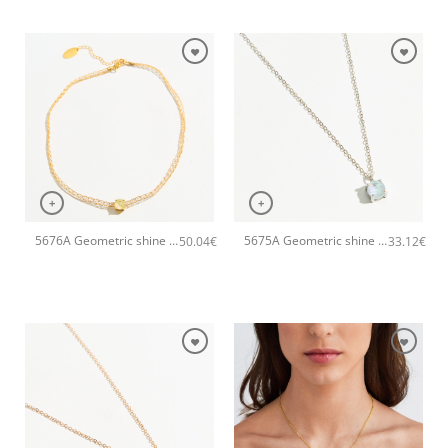
+
+
5676A Geometric shine small χειροποίητο κολιέ Catherine bijoux Κίτρινο
5675A Geometric shine small pendant χειροποίητο κολιέ Catherine bijoux Σιέλ
50.04
€
33.12
€