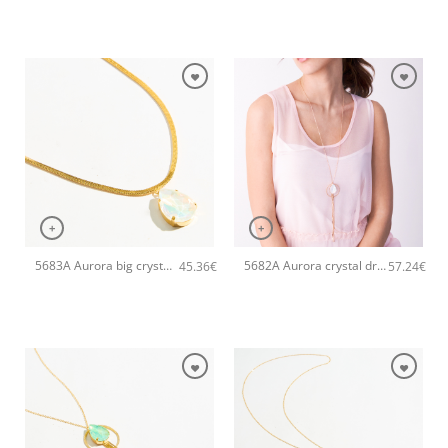
+
+
5683A Aurora big crystal drop pendant χειροποίητο κολιέ Catherine bijoux Άσπρο
5682A Aurora crystal drop long pendant χειροποίητα σκουλαρίκια Catherine bijoux Σομόν
45.36
€
57.24
€