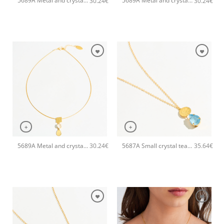
5689A Metal and crystal shine pendant χειροποίητο κολιέ Catherine bijoux Φούξια
5689A Metal and crystal shine pendant χειροποίητο κολιέ Catherine bijoux Σιέλ
30.24
€
30.24
€
+
+
5689A Metal and crystal shine pendant χειροποίητο κολιέ Catherine bijoux Άσπρο
5687A Small crystal tear pendant χειροποίητο κολιέ Catherine bijoux Τυρκουάζ
30.24
€
35.64
€