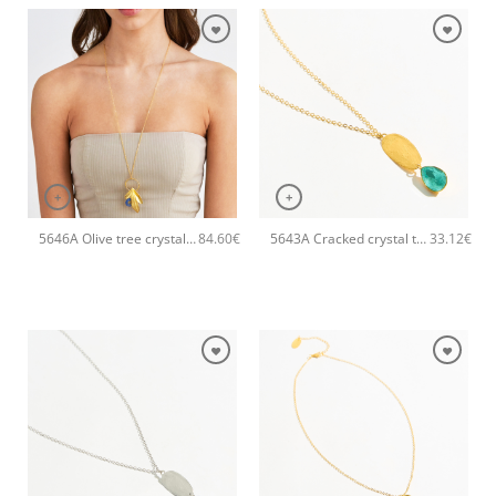
+
+
5646A Olive tree crystal long pendant χειροποίητο κολιέ Catherine bijoux Μπλε
5643A Cracked crystal tear pendant χειροποίητο κολιέ Catherine bijoux Τυρκουάζ
84.60
€
33.12
€