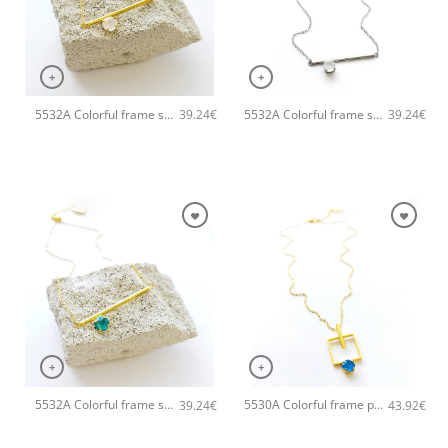
+
+
5532A Colorful frame small χειροποίητο κολιέ Catherine bijoux Άσπρο
5532A Colorful frame small χειροποίητο κολιέ Catherine bijoux Ασημί
39.24
€
39.24
€
+
+
5532A Colorful frame small χειροποίητο κολιέ Catherine bijoux Ανοιχτό Πράσινο
5530A Colorful frame pendant χειροποίητο κολιέ Catherine bijoux Τυρκουάζ
39.24
€
43.92
€