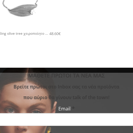
48.60
€
5483A Sparkling olive tree χειροποίητο κολιέ Catherine bijoux Ασημί
ΜΑΘΕΤΕ ΠΡΩΤΟΙ ΤΑ ΝΕΑ ΜΑΣ
Bρείτε πρώτοι στο Inbox σας τα νέα προϊόντα
που αύριο θα γίνουν talk of the town!
*
Email