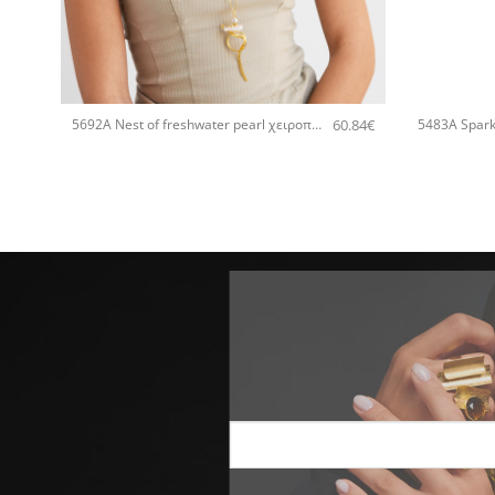
+
+
60.84
€
5692A Nest of freshwater pearl χειροποίητο κολιέ Catherine bijoux Χρυσό