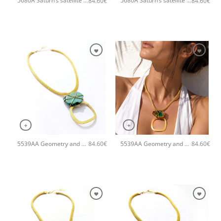
5680A Saturn’s satellite stone χειροποίητο κολιέ Catherine bijoux Χρυσό
5680A Saturn’s satellite stone χειροποίητο κολιέ Catherine bijoux Ασημί
84.60
€
84.60
€
+
+
5539AA Geometry and geodes χειροποίητο κολιέ Catherine bijoux Τυρκουάζ
5539AA Geometry and geodes χειροποίητο κολιέ Catherine bijoux Πράσινο
84.60
€
84.60
€