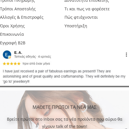
Τρόποι Πληρωμής
Δυνατότητα επισκευής
Τρόποι Αποστολής
Τι και πως να φορέσετε
Αλλαγές & Επιστροφές
Πώς φτιάχνονται
Όροι Χρήσης
Υποστήριξη
Επικοινωνία
Εγγραφή B2B
ΜΑΘΕΤΕ ΠΡΩΤΟΙ ΤΑ ΝΕΑ ΜΑΣ
Bρείτε πρώτοι στο Inbox σας τα νέα προϊόντα που αύριο θα
γίνουν talk of the town!