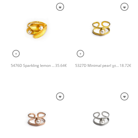
+
+
5476D Sparkling lemon tree χειροποίητο δαχτυλιδι Catherine bijoux Χρυσό
5327D Minimal pearl χειροποίητο δαχτυλιδι Catherine bijoux Χρυσό
35.64
€
18.72
€