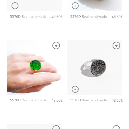
+
+
5576D Real handmade small χειροποίητο δαχτυλιδι Catherine bijoux Χρυσό
5576D Real handmade small χειροποίητο δαχτυλιδι Catherine bijoux Τυρκουάζ
48.60
€
48.60
€
+
+
5576D Real handmade small χειροποίητο δαχτυλιδι Catherine bijoux Πράσινο
5576D Real handmade small χειροποίητο δαχτυλιδι Catherine bijoux Ασημί
48.60
€
48.60
€