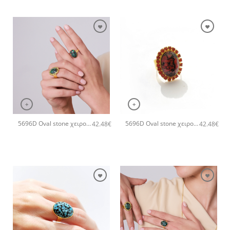
+
+
5696D Oval stone χειροποίητο δαχτυλιδι Catherine bijoux Πράσινο
5696D Oval stone χειροποίητο δαχτυλιδι Catherine bijoux Πορτοκαλί
42.48
€
42.48
€