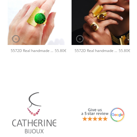
+
+
5572D Real handmade crystal χειροποίητο βραχιόλι Catherine bijoux Πράσινο
5572D Real handmade crystal χειροποίητο βραχιόλι Catherine bijoux Ασημί
55.80
€
55.80
€