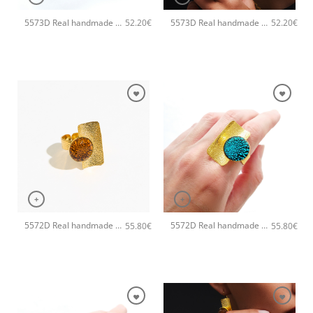
5573D Real handmade crystal big χειροποίητο δαχτυλιδι Catherine bijoux Πράσινο
5573D Real handmade crystal big χειροποίητο δαχτυλιδι Catherine bijoux Ασημί
52.20
€
52.20
€
+
+
5572D Real handmade crystal χειροποίητο βραχιόλι Catherine bijoux Χρυσό
5572D Real handmade crystal χειροποίητο βραχιόλι Catherine bijoux Τυρκουάζ
55.80
€
55.80
€