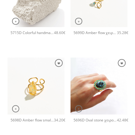
+
+
5715D Colorful handmade crystal χειροποίητο δαχτυλιδι Catherine bijoux Γκρι
5699D Amber flow χειροποίητο δαχτυλιδι Catherine bijoux Τυρκουάζ
48.60
€
35.28
€
+
+
5698D Amber flow small χειροποίητο δαχτυλιδι Catherine bijoux Τυρκουάζ
5696D Oval stone χειροποίητο δαχτυλιδι Catherine bijoux Τυρκουάζ
34.20
€
42.48
€