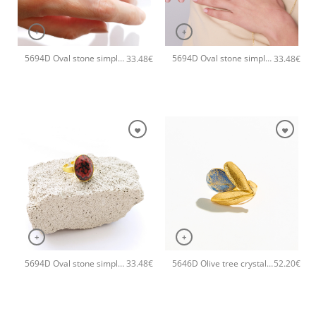
+
+
5694D Oval stone simple χειροποίητο δαχτυλιδι Catherine bijoux Τυρκουάζ
5694D Oval stone simple χειροποίητο δαχτυλιδι Catherine bijoux Πράσινο
33.48
€
33.48
€
+
+
5694D Oval stone simple χειροποίητο δαχτυλιδι Catherine bijoux Πορτοκαλί
5646D Olive tree crystal χειροποίητο δαχτυλιδι Catherine bijoux Μπλε
33.48
€
52.20
€