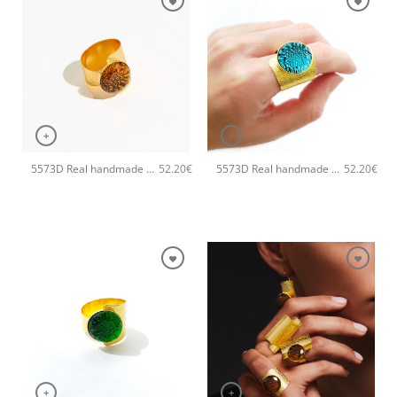
+
+
5573D Real handmade crystal big χειροποίητο δαχτυλιδι Catherine bijoux Χρυσό
5573D Real handmade crystal big χειροποίητο δαχτυλιδι Catherine bijoux Τυρκουάζ
52.20
€
52.20
€
+
+