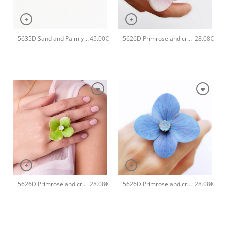
+
+
5635D Sand and Palm χειροποίητο δαχτυλιδι Catherine bijoux Καφέ
5626D Primrose and crystals ring Ροζ
45.00
€
28.08
€
+
+
5626D Primrose and crystals ring Πράσινο
5626D Primrose and crystals ring Μπλε
28.08
€
28.08
€