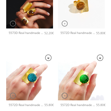
+
+
5573D Real handmade crystal big χειροποίητο δαχτυλιδι Catherine bijoux Ασημί
5572D Real handmade crystal χειροποίητο βραχιόλι Catherine bijoux Χρυσό
52.20
€
55.80
€
+
+
5572D Real handmade crystal χειροποίητο βραχιόλι Catherine bijoux Τυρκουάζ
5572D Real handmade crystal χειροποίητο βραχιόλι Catherine bijoux Πράσινο
55.80
€
55.80
€