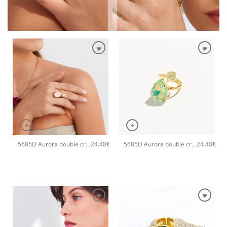
+
+
5685D Aurora double crystal drop χειροποίητο δαχτυλιδι Catherine bijoux Σομόν
5685D Aurora double crystal drop χειροποίητο δαχτυλιδι Catherine bijoux Πράσινο
24.48
€
24.48
€