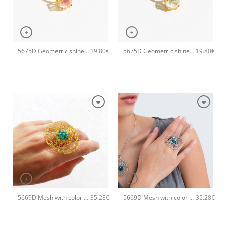
+
+
5675D Geometric shine small χειροποίητο δαχτυλιδι Catherine bijoux Πορτοκαλί
5675D Geometric shine small χειροποίητο δαχτυλιδι Catherine bijoux Κίτρινο
19.80
€
19.80
€
+
+
5669D Mesh with color χειροποίητο δαχτυλιδι Catherine bijoux Τυρκουάζ
5669D Mesh with color χειροποίητο δαχτυλιδι Catherine bijoux Σιέλ
35.28
€
35.28
€