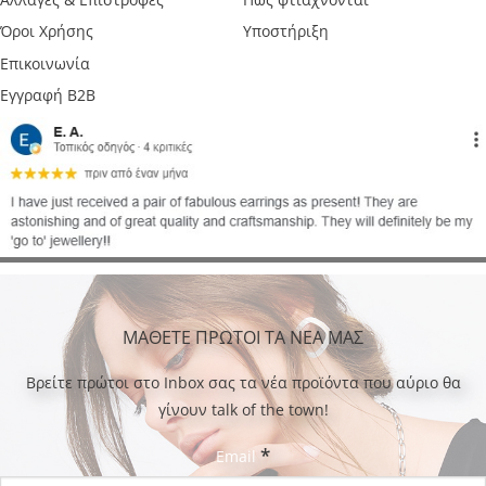
Όροι Χρήσης
Υποστήριξη
Επικοινωνία
Εγγραφή B2B
ΜΑΘΕΤΕ ΠΡΩΤΟΙ ΤΑ ΝΕΑ ΜΑΣ
Bρείτε πρώτοι στο Inbox σας τα νέα προϊόντα που αύριο θα
γίνουν talk of the town!
*
Email