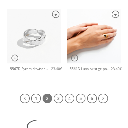
+
+
5567D Pyramid twist small χειροποίητο δαχτυλιδι Catherine bijoux Ασημί
5561D Luna twist χειροποίητο δαχτυλιδι Catherine bijoux Φούξια
23.40
€
23.40
€
1
2
3
4
5
6