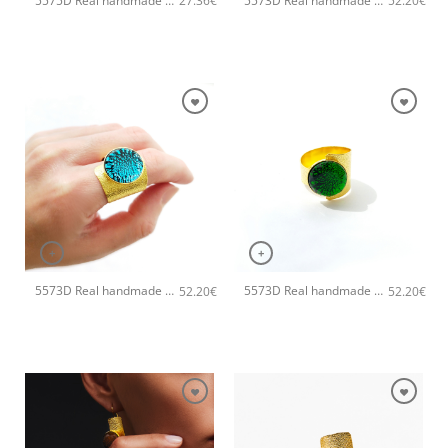
5575D Real handmade χειροποίητο δαχτυλιδι Catherine bijoux Ασημί
5573D Real handmade crystal big χειροποίητο δαχτυλιδι Catherine bijoux Χρυσό
27.36
€
52.20
€
+
+
5573D Real handmade crystal big χειροποίητο δαχτυλιδι Catherine bijoux Τυρκουάζ
5573D Real handmade crystal big χειροποίητο δαχτυλιδι Catherine bijoux Πράσινο
52.20
€
52.20
€