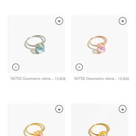
+
+
5675D Geometric shine small χειροποίητο δαχτυλιδι Catherine bijoux Σιέλ
5675D Geometric shine small χειροποίητο δαχτυλιδι Catherine bijoux Ροζ
19.80
€
19.80
€