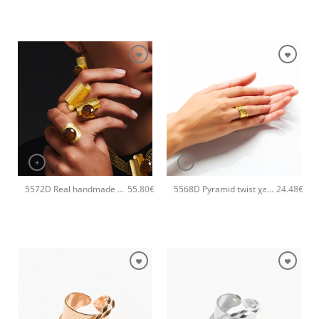
+
+
5572D Real handmade crystal χειροποίητο βραχιόλι Catherine bijoux Ασημί
5568D Pyramid twist χειροποίητο δαχτυλιδι Catherine bijoux Χρυσό
55.80
€
24.48
€