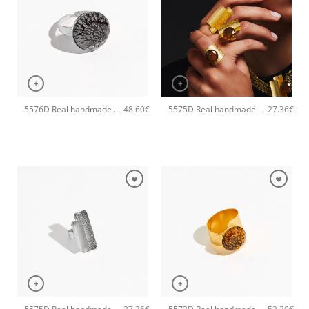
+
+
5576D Real handmade small χειροποίητο δαχτυλιδι Catherine bijoux Ασημί
5575D Real handmade χειροποίητο δαχτυλιδι Catherine bijoux Χρυσό
48.60
€
27.36
€
+
+