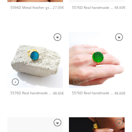
5594D Metal feather χειροποίητο δαχτυλιδι Catherine bijoux Ασημί
5576D Real handmade small χειροποίητο δαχτυλιδι Catherine bijoux Χρυσό
27.00
€
48.60
€
+
+
5576D Real handmade small χειροποίητο δαχτυλιδι Catherine bijoux Τυρκουάζ
5576D Real handmade small χειροποίητο δαχτυλιδι Catherine bijoux Πράσινο
48.60
€
48.60
€