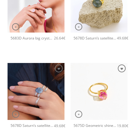
+
+
5683D Aurora big crystal drop χειροποίητο δαχτυλιδι Catherine bijoux Σομόν
5678D Saturn’s satellite stone χειροποίητο δαχτυλιδι Catherine bijoux Χρυσό
26.64
€
49.68
€
+
+
5678D Saturn’s satellite stone χειροποίητο δαχτυλιδι Catherine bijoux Ασημί
5675D Geometric shine small χειροποίητο δαχτυλιδι Catherine bijoux Φούξια
49.68
€
19.80
€