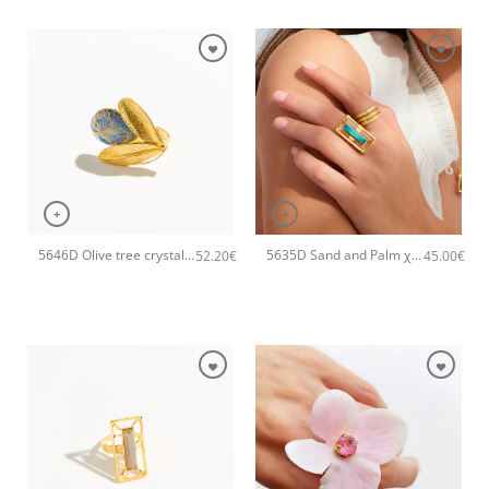
+
+
5646D Olive tree crystal χειροποίητο δαχτυλιδι Catherine bijoux Μπλε
5635D Sand and Palm χειροποίητο δαχτυλιδι Catherine bijoux Τυρκουάζ
52.20
€
45.00
€