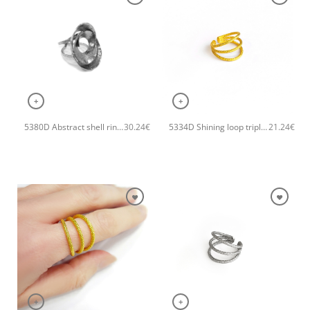
+
+
5380D Abstract shell ring Catherine bijoux Ασημί
5334D Shining loop triple χειροποίητο δαχτυλιδι Catherine bijoux Χρυσό
30.24
€
21.24
€
+
+