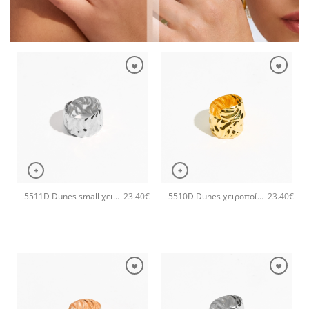
+
+
5511D Dunes small χειροποίητο δαχτυλιδι Catherine bijoux Ασημί
5510D Dunes χειροποίητο δαχτυλιδι Catherine bijoux Χρυσό
23.40
€
23.40
€