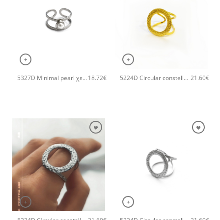
+
+
5327D Minimal pearl χειροποίητο δαχτυλιδι Catherine bijoux Ασημί
5224D Circular constellation χειροποίητο δαχτυλιδι Catherine bijoux Χρυσό
18.72
€
21.60
€
+
+