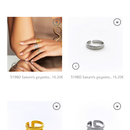
+
+
5198D Saturn’s χειροποίητο δαχτυλιδι Catherine bijoux Ροζ χρυσό
5198D Saturn’s χειροποίητο δαχτυλιδι Catherine bijoux Ασημί
16.20
€
16.20
€