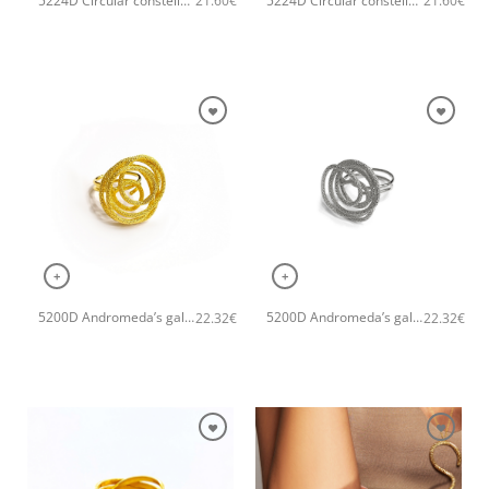
5224D Circular constellation χειροποίητο δαχτυλιδι Catherine bijoux Ροζ χρυσό
5224D Circular constellation χειροποίητο δαχτυλιδι Catherine bijoux Ασημί
21.60
€
21.60
€
+
+
5200D Andromeda’s galaxy χειροποίητο δαχτυλιδι Catherine bijoux Χρυσό
5200D Andromeda’s galaxy χειροποίητο δαχτυλιδι Catherine bijoux Ασημί
22.32
€
22.32
€