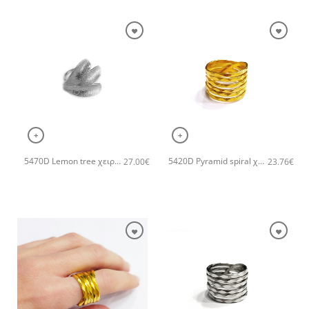
+
+
5470D Lemon tree χειροποίητο δαχτυλιδι Catherine bijoux Ασημί
5420D Pyramid spiral χειροποίητο δαχτυλιδι Catherine bijoux Χρυσό
27.00
€
23.76
€