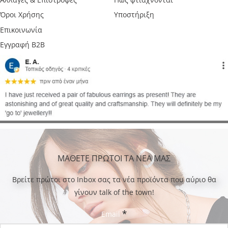
Όροι Χρήσης
Υποστήριξη
Επικοινωνία
Εγγραφή B2B
ΜΑΘΕΤΕ ΠΡΩΤΟΙ ΤΑ ΝΕΑ ΜΑΣ
Bρείτε πρώτοι στο Inbox σας τα νέα προϊόντα που αύριο θα
γίνουν talk of the town!
*
Email