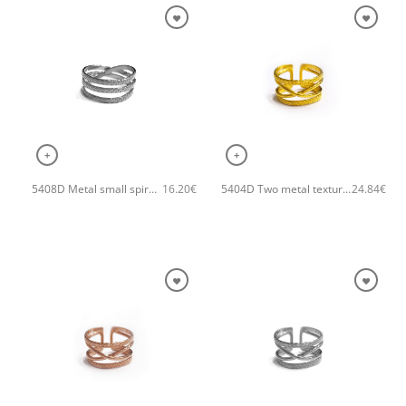
+
+
5408D Metal small spiral χειροποίητο δαχτυλιδι Catherine bijoux Ασημί
5404D Two metal textures χειροποίητο δαχτυλιδι Catherine bijoux Χρυσό
16.20
€
24.84
€