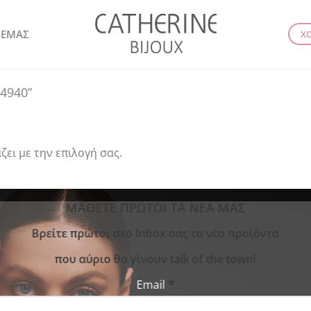
 ΕΜΑΣ
Χ
“4940”
ζει με την επιλογή σας.
ΜΑΘΕΤΕ ΠΡΩΤΟΙ ΤΑ ΝΕΑ ΜΑΣ
Bρείτε πρώτοι στο Inbox σας τα νέα προϊόντα
που αύριο θα γίνουν talk of the town!
*
Email