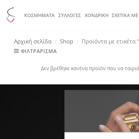
Μετάβαση
στο
KOΣΜΗΜΑΤΑ
ΣΥΛΛΟΓΕΣ
ΧΟΝΔΡΙΚΗ
ΣΧΕΤΙΚΑ ΜΕ
περιεχόμενο
Αρχική σελίδα
/
Shop
/
Προϊόντα με ετικέτα 
ΦΙΛΤΡΑΡΙΣΜΑ
Δεν βρέθηκε κανένα προϊόν που να ταιριά