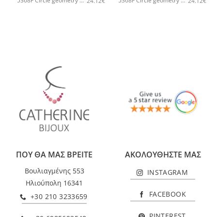
5368F Circle geometry small earrings Χρυσό
5368F Circle geometry small earrings Ασημί
24.12
€
24.12
€
ΠΟΥ ΘΑ ΜΑΣ ΒΡΕΙΤΕ
ΑΚΟΛΟΥΘΗΣΤΕ ΜΑΣ
Βουλιαγμένης 553
INSTAGRAM
Ηλιούπολη 16341
FACEBOOK
+30 210 3233659
PINTEREST