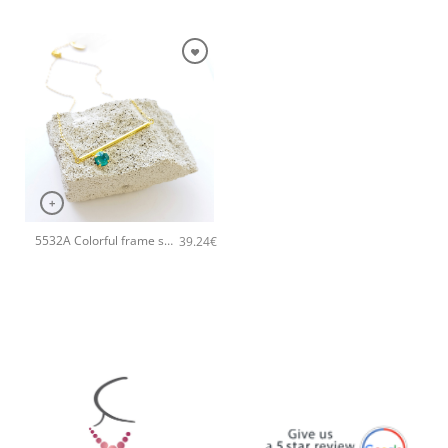
+
5532A Colorful frame small χειροποίητο κολιέ Catherine bijoux Ανοιχτό Πράσινο
39.24
€