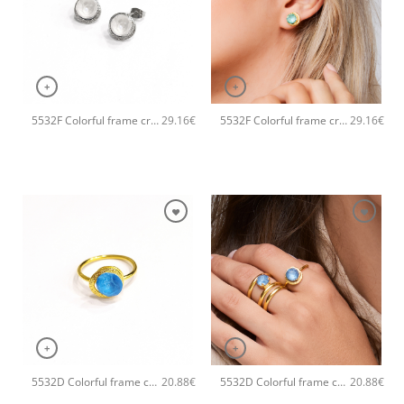
+
+
5532F Colorful frame crystal χειροποίητα σκουλαρίκια Catherine bijoux Ασημί
5532F Colorful frame crystal χειροποίητα σκουλαρίκια Catherine bijoux Ανοιχτό Πράσινο
29.16
€
29.16
€
+
+
5532D Colorful frame crystal χειροποίητο δαχτυλιδι Catherine bijoux Τυρκουάζ
5532D Colorful frame crystal χειροποίητο δαχτυλιδι Catherine bijoux Σιέλ
20.88
€
20.88
€