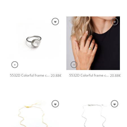
+
+
5532D Colorful frame crystal χειροποίητο δαχτυλιδι Catherine bijoux Ασημί
5532D Colorful frame crystal χειροποίητο δαχτυλιδι Catherine bijoux Ανοιχτό Πράσινο
20.88
€
20.88
€