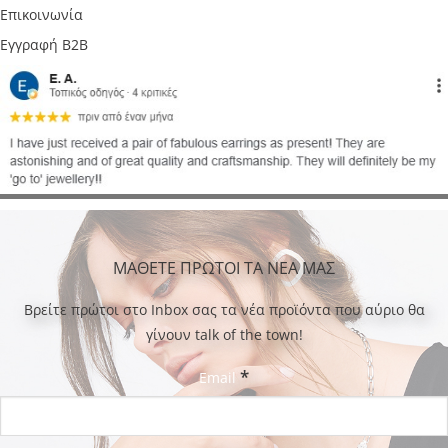
Επικοινωνία
Εγγραφή B2B
ΜΑΘΕΤΕ ΠΡΩΤΟΙ ΤΑ ΝΕΑ ΜΑΣ
Bρείτε πρώτοι στο Inbox σας τα νέα προϊόντα που αύριο θα
γίνουν talk of the town!
*
Email