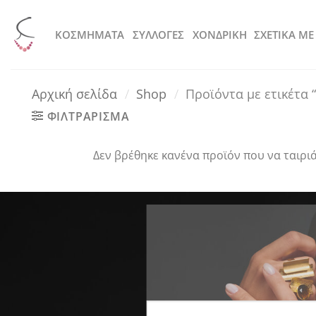
Μετάβαση
στο
KOΣΜΗΜΑΤΑ
ΣΥΛΛΟΓΕΣ
ΧΟΝΔΡΙΚΗ
ΣΧΕΤΙΚΑ ΜΕ
περιεχόμενο
Αρχική σελίδα
/
Shop
/
Προϊόντα με ετικέτα 
ΦΙΛΤΡΑΡΙΣΜΑ
Δεν βρέθηκε κανένα προϊόν που να ταιριά