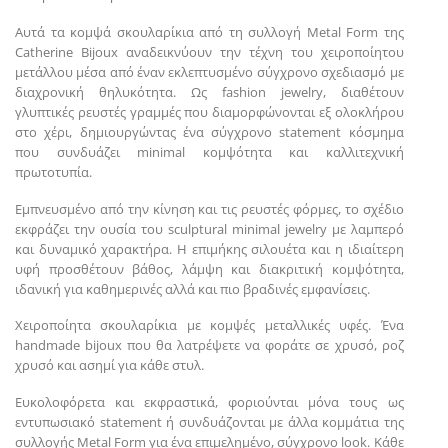
Αυτά τα κομψά σκουλαρίκια από τη συλλογή Metal Form της
Catherine Bijoux αναδεικνύουν την τέχνη του χειροποίητου
μετάλλου μέσα από έναν εκλεπτυσμένο σύγχρονο σχεδιασμό με
διαχρονική θηλυκότητα. Ως fashion jewelry, διαθέτουν
γλυπτικές ρευστές γραμμές που διαμορφώνονται εξ ολοκλήρου
στο χέρι, δημιουργώντας ένα σύγχρονο statement κόσμημα
που συνδυάζει minimal κομψότητα και καλλιτεχνική
πρωτοτυπία.
Εμπνευσμένο από την κίνηση και τις ρευστές φόρμες, το σχέδιο
εκφράζει την ουσία του sculptural minimal jewelry με λαμπερό
και δυναμικό χαρακτήρα. Η επιμήκης σιλουέτα και η ιδιαίτερη
υφή προσθέτουν βάθος, λάμψη και διακριτική κομψότητα,
ιδανική για καθημερινές αλλά και πιο βραδινές εμφανίσεις.
Χειροποίητα σκουλαρίκια με κομψές μεταλλικές υφές. Ένα
handmade bijoux που θα λατρέψετε να φοράτε σε χρυσό, ροζ
χρυσό και ασημί για κάθε στυλ.
Ευκολοφόρετα και εκφραστικά, φοριούνται μόνα τους ως
εντυπωσιακό statement ή συνδυάζονται με άλλα κομμάτια της
συλλογής Metal Form για ένα επιμελημένο, σύγχρονο look. Κάθε