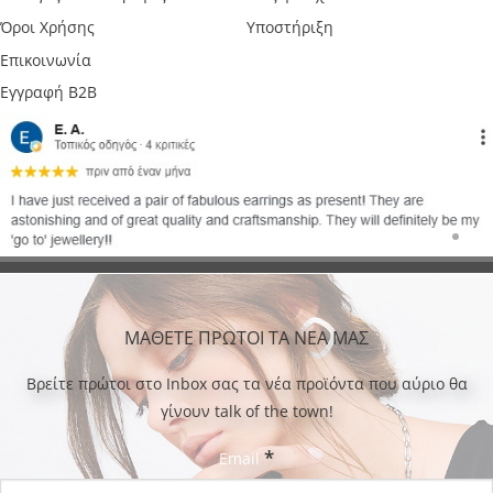
Όροι Χρήσης
Υποστήριξη
Επικοινωνία
Εγγραφή B2B
ΜΑΘΕΤΕ ΠΡΩΤΟΙ ΤΑ ΝΕΑ ΜΑΣ
Bρείτε πρώτοι στο Inbox σας τα νέα προϊόντα που αύριο θα
γίνουν talk of the town!
*
Email