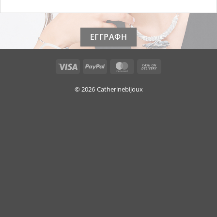
Visa
PayPal
MasterCard
Cash
On
Delivery
© 2026
Catherinebijoux