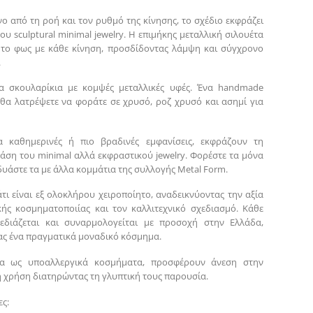
ο από τη ροή και τον ρυθμό της κίνησης, το σχέδιο εκφράζει
ου sculptural minimal jewelry. Η επιμήκης μεταλλική σιλουέτα
το φως με κάθε κίνηση, προσδίδοντας λάμψη και σύγχρονο
.
τα σκουλαρίκια με κομψές μεταλλικές υφές. Ένα handmade
 θα λατρέψετε να φοράτε σε χρυσό, ροζ χρυσό και ασημί για
ια καθημερινές ή πιο βραδινές εμφανίσεις, εκφράζουν τη
άση του minimal αλλά εκφραστικού jewelry. Φορέστε τα μόνα
δυάστε τα με άλλα κομμάτια της συλλογής Metal Form.
τι είναι εξ ολοκλήρου χειροποίητο, αναδεικνύοντας την αξία
κής κοσμηματοποιίας και τον καλλιτεχνικό σχεδιασμό. Κάθε
χεδιάζεται και συναρμολογείται με προσοχή στην Ελλάδα,
ς ένα πραγματικά μοναδικό κόσμημα.
να ως υποαλλεργικά κοσμήματα, προσφέρουν άνεση στην
 χρήση διατηρώντας τη γλυπτική τους παρουσία.
ς: