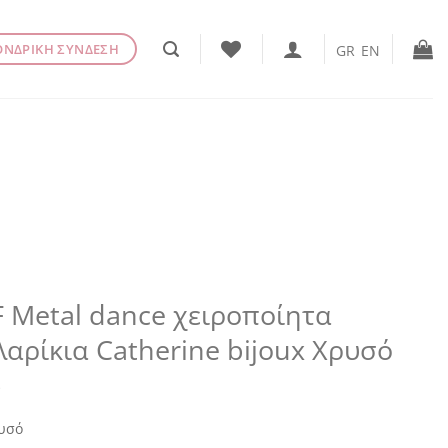
ΟΝΔΡΙΚΗ ΣΥΝΔΕΣΗ
GR
EN
 Metal dance χειροποίητα
αρίκια Catherine bijoux Χρυσό
€
υσό