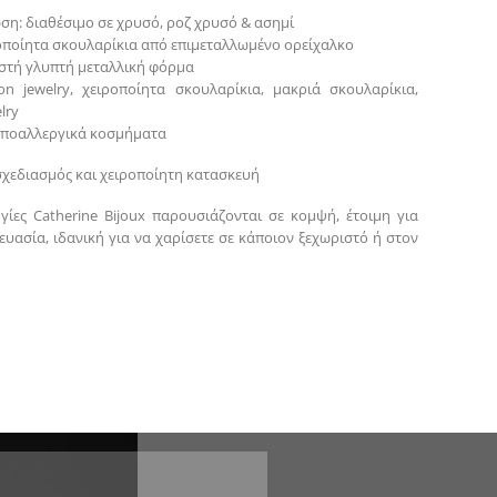
ση: διαθέσιμο σε χρυσό, ροζ χρυσό & ασημί
ροποίητα σκουλαρίκια από επιμεταλλωμένο ορείχαλκο
υστή γλυπτή μεταλλική φόρμα
ion jewelry, χειροποίητα σκουλαρίκια, μακριά σκουλαρίκια,
lry
 υποαλλεργικά κοσμήματα
σχεδιασμός και χειροποίητη κατασκευή
γίες Catherine Bijoux παρουσιάζονται σε κομψή, έτοιμη για
υασία, ιδανική για να χαρίσετε σε κάποιον ξεχωριστό ή στον