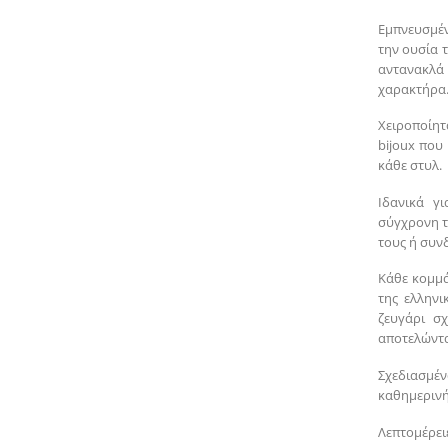
Εμπνευσμέν
την ουσία τ
αντανακλά 
χαρακτήρα
Χειροποίη
bijoux που
κάθε στυλ.
Ιδανικά γ
σύγχρονη τ
τους ή συν
Κάθε κομμά
της ελληνι
ζευγάρι σ
αποτελώντα
Σχεδιασμέ
καθημερινή
Λεπτομέρειε