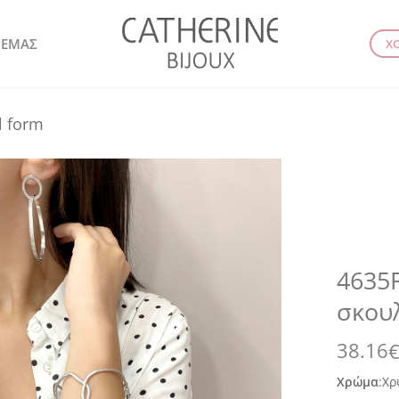
 ΕΜΑΣ
Χ
l form
4635F
σκουλ
38.16
Χρώμα
:
Χρ