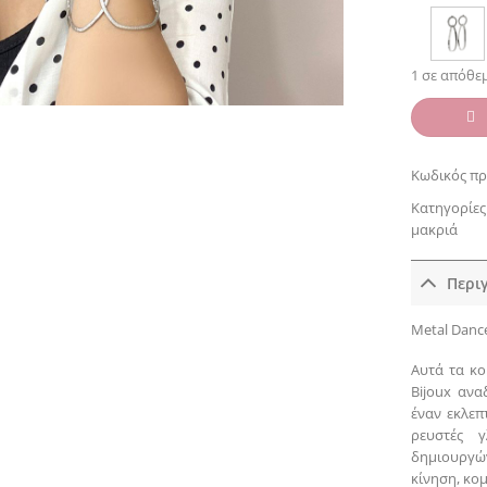
1 σε απόθε
Κωδικός πρ
Κατηγορίες
μακριά
Περι
Metal Dance
Αυτά τα κο
Bijoux ανα
έναν εκλεπ
ρευστές γ
δημιουργώ
κίνηση, κο