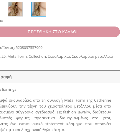
μα
ΠΡΟΣΘΗΚΗ ΣΤΟ ΚΑΛΑΘΙ
οϊόντος:
5208037557909
:
25. Metal form
,
Collection
,
Σκουλαρίκια
,
Σκουλαρίκια μεταλλικά
γραφή
 Earrings
μψά σκουλαρίκια από τη συλλογή Metal Form της Catherine
δεικνύουν την τέχνη του χειροποίητου μετάλλου μέσα από
τυσμένο σύγχρονο σχεδιασμό. Ως fashion jewelry, διαθέτουν
λυπτές φόρμες, προσεκτικά διαμορφωμένες στο χέρι,
ντας ένα εντυπωσιακό statement κόσμημα που αποπνέει
μψότητα και διαχρονική θηλυκότητα.