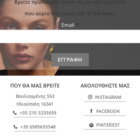
Bρείτε πρώτοι στο Inbox σας τα νέα προϊόντα
που αύριο θα γίνουν talk of the town!
*
Email
ΠΟΥ ΘΑ ΜΑΣ ΒΡΕΙΤΕ
ΑΚΟΛΟΥΘΗΣΤΕ ΜΑΣ
Βουλιαγμένης 553
INSTAGRAM
Ηλιούπολη 16341
FACEBOOK
+30 210 3233659
PINTEREST
+30 6985693548