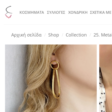
Μετάβαση
στο
KOΣΜΗΜΑΤΑ
ΣΥΛΛΟΓΕΣ
ΧΟΝΔΡΙΚΗ
ΣΧΕΤΙΚΑ ΜΕ
περιεχόμενο
Αρχική σελίδα
/
Shop
/
Collection
/
25. Meta