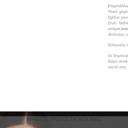
Επιμετάλλω
Υλικό: χει
Σχέδιο: ρε
Στυλ: fash
unique jewe
Ιδιότητες:
Ελληνικός 
Οι δημιουρ
δώρο συσκε
εαυτό σας!
ΜΑΘΕΤΕ ΠΡΩΤΟΙ ΤΑ ΝΕΑ ΜΑΣ