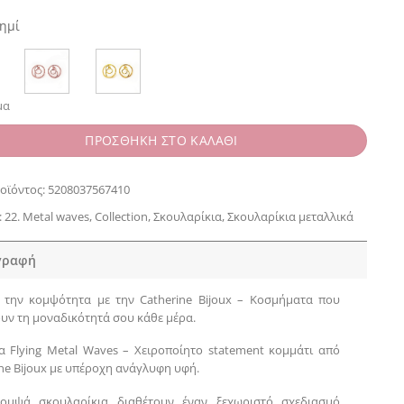
ημί
μα
ΠΡΟΣΘΗΚΗ ΣΤΟ ΚΑΛΑΘΙ
οϊόντος:
5208037567410
:
22. Metal waves
,
Collection
,
Σκουλαρίκια
,
Σκουλαρίκια μεταλλικά
γραφή
 την κομψότητα με την Catherine Bijoux – Κοσμήματα που
υν τη μοναδικότητά σου κάθε μέρα.
α Flying Metal Waves – Χειροποίητο statement κομμάτι από
ine Bijoux με υπέροχη ανάγλυφη υφή.
ομψά σκουλαρίκια διαθέτουν έναν ξεχωριστό σχεδιασμό