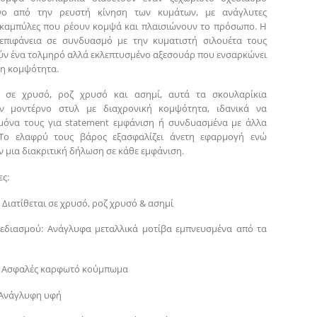
νο από την ρευστή κίνηση των κυμάτων, με ανάγλυτες
 καμπύλες που ρέουν κομψά και πλαισιώνουν το πρόσωπο. Η
επιφάνεια σε συνδυασμό με την κυματιστή σιλουέτα τους
ν ένα τολμηρό αλλά εκλεπτυσμένο αξεσουάρ που ενσαρκώνει
η κομψότητα.
αι σε χρυσό, ροζ χρυσό και ασημί, αυτά τα σκουλαρίκια
ν μοντέρνο στυλ με διαχρονική κομψότητα, ιδανικά να
μόνα τους για statement εμφάνιση ή συνδυασμένα με άλλα
 Το ελαφρύ τους βάρος εξασφαλίζει άνετη εφαρμογή ενώ
 μια διακριτική δήλωση σε κάθε εμφάνιση.
ς:
 Διατίθεται σε χρυσό, ροζ χρυσό & ασημί
χεδιασμού: Ανάγλυφα μεταλλικά μοτίβα εμπνευσμένα από τα
 Ασφαλές καρφωτό κούμπωμα
 Ανάγλυφη υφή