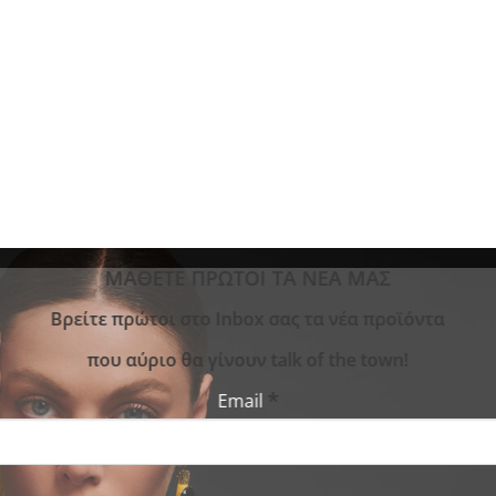
ΜΑΘΕΤΕ ΠΡΩΤΟΙ ΤΑ ΝΕΑ ΜΑΣ
Bρείτε πρώτοι στο Inbox σας τα νέα προϊόντα
που αύριο θα γίνουν talk of the town!
*
Email