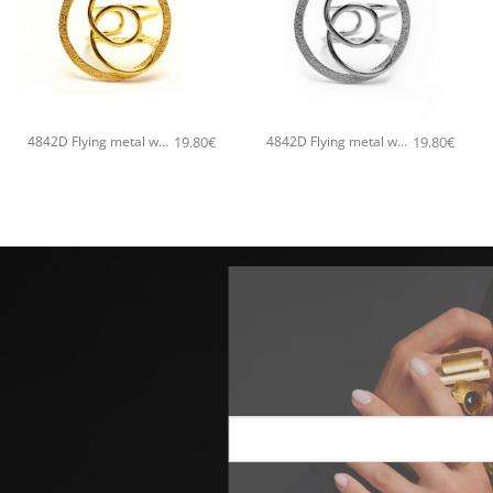
+
+
19.80
€
19.80
€
4842D Flying metal waves χειροποίητο δαχτυλιδι Catherine bijoux Χρυσό
4842D Flying metal waves χειροποίητο δαχτυλιδι Catherine bijoux Ασημί