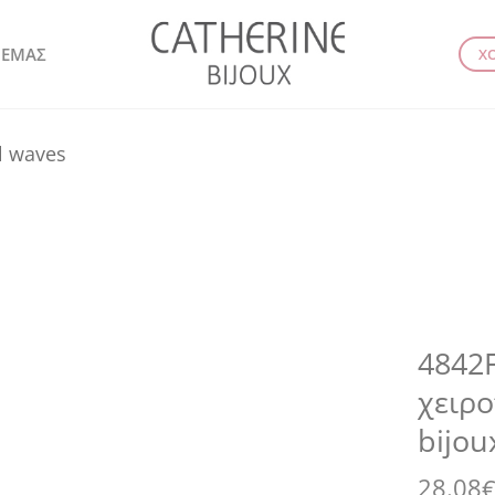
 ΕΜΑΣ
Χ
l waves
4842F
χειρο
bijou
28.08