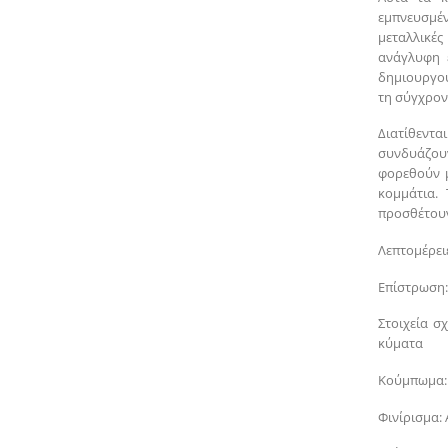
εμπνευσμέ
μεταλλικές
ανάγλυφη 
δημιουργού
τη σύγχρον
Διατίθεντ
συνδυάζου
φορεθούν 
κομμάτια.
προσθέτουν
Λεπτομέρειε
Επίστρωση:
Στοιχεία σ
κύματα
Κούμπωμα:
Φινίρισμα: