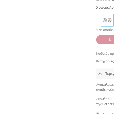
Χρώμα
:
Ασ
1 σε απόθε
Κωδικός πρ
Κατηγορίες
Περι
Ανακάλυψε
αναδεικνύο
Σκουλαρίκι
την Cather
Αυτά τα κ