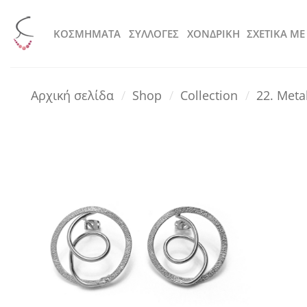
Μετάβαση
στο
KOΣΜΗΜΑΤΑ
ΣΥΛΛΟΓΕΣ
ΧΟΝΔΡΙΚΗ
ΣΧΕΤΙΚΑ ΜΕ
περιεχόμενο
Αρχική σελίδα
/
Shop
/
Collection
/
22. Meta