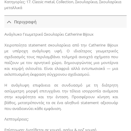
Κατηγορίες:
17. Classic metal
,
Collection
,
Σκουλαρίκια
,
Σκουλαρίκια
μεταλλικά
Περιγραφή
Ανάγλυκο Γεωμετρικό Σκουλαρίκι Catherine Bijoux
Χειροποίητα statement σκουλαρίκια από την Catherine Bijoux
με υπέροχη ανάγλυφη υφή. Ο ιδιαίτερος γεωμετρικός
σχεδιασμός τους περιλαμβάνει τολμηρά ανοιχτά σχήματα που
παίζουν με τον αρνητικό χώρο, δημιουργώντας μια μοντέρνα
και κομψή σιλουέτα. Είναι ελαφριά αλλά εντυπωσιακά — μια
εκλεπτυσμένη έκφραση σύγχρονου σχεδιασμού.
Η ανάγλυφη επιφάνεια σε συνδυασμό με τη διάτρητη
ασύμμετρη μορφή επιτυγχάνει την τέλεια ισορροπία ανάμεσα
στην κομψότητα και την ένταση. Προσφέρουν κίνηση και
βάθος, μετατρέποντάς τα σε ένα αληθινό statement αξεσουάρ
που αναδεικνύει κάθε εμφάνιση.
Λεπτομέρειες:
Επίστρωση: Διατίθεται σε χρυσό, ασήμι & ροζ χρυσό