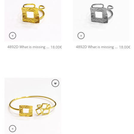
+
+
4892D What is missing χειροποίητο δαχτυλιδι Catherine bijoux Χρυσό
4892D What is missing χειροποίητο δαχτυλιδι Catherine bijoux Ασημί
18.00
€
18.00
€
+