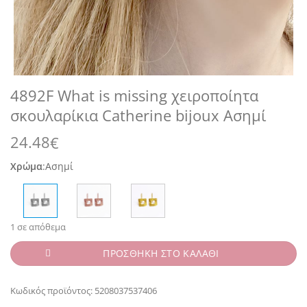
4892F What is missing χειροποίητα
σκουλαρίκια Catherine bijoux Ασημί
24.48
€
Χρώμα
:
Ασημί
1 σε απόθεμα
ΠΡΟΣΘΗΚΗ ΣΤΟ ΚΑΛΑΘΙ
Κωδικός προϊόντος:
5208037537406