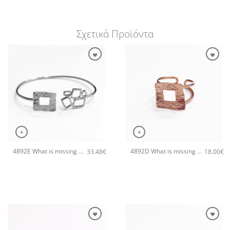
Σχετικά Προϊόντα
+
+
4892E What is missing χειροποίητο βραχιόλι Catherine bijoux Ασημί
4892D What is missing χειροποίητο δαχτυλιδι Catherine bijoux Ροζ χρυσό
33.48
€
18.00
€