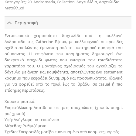
Κατηγορίες:
20. Andromeda
,
Collection
,
Δαχτυλίδια
,
Δαχτυλίδια
Μεταλλικά
Περιγραφή
Εντυπωσιακό χειροποίητο δαχτυλίδι από τη συλλογή
Ανδρομέδα της Catherine Bijoux, με καλλιτεχνικό σπειροειδές
σχέδιο αντλώντας έμπνευση από τη μυστηριακή ομορφιά του
σύμπαντος. Η επιφάνεια του κοσμήματος δημιουργεί ένα
διακριτικό παιχνίδι φωτός που ενισχύει τον τρισδιάστατο
χαρακτήρα του. Ο μοντέρνος σχεδιασμός του αγκαλιάζει το
δάχτυλο με άνεση και κομψότητα, αποτελώντας ένα statement
κόσμημα που εκφράζει δυναμισμό και προσωπικότητα. Ιδανικό
για να φορεθεί από το πρωί έως το βράδυ, σε casual ή πιο
επίσημες περιστάσεις.
Χαρακτηριστικά:
Επιμετάλλωση: Διατίθεται σε τρεις αποχρώσεις (χρυσό, ασημί,
ροζ χρυσό)
Υφή: Ανάγλυφη ματ επιφάνεια
Μέγεθος: Ρυθμιζόμενο
Σχέδιο: Σπειροειδές μοτίβο εμπνευσμένο από κοσμικές μορφές