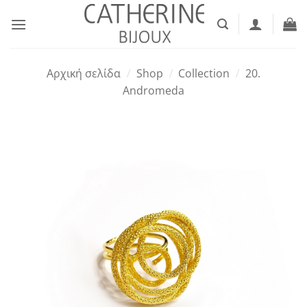
Μετάβαση
στο
περιεχόμενο
Αρχική σελίδα
/
Shop
/
Collection
/
20.
Andromeda