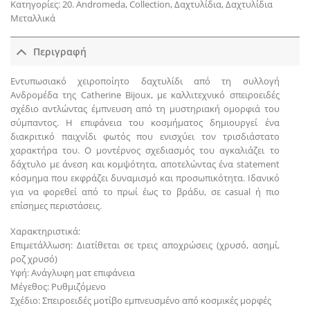
Κατηγορίες:
20. Andromeda
,
Collection
,
Δαχτυλίδια
,
Δαχτυλίδια
Μεταλλικά
Περιγραφή
Εντυπωσιακό χειροποίητο δαχτυλίδι από τη συλλογή
Ανδρομέδα της Catherine Bijoux, με καλλιτεχνικό σπειροειδές
σχέδιο αντλώντας έμπνευση από τη μυστηριακή ομορφιά του
σύμπαντος. Η επιφάνεια του κοσμήματος δημιουργεί ένα
διακριτικό παιχνίδι φωτός που ενισχύει τον τρισδιάστατο
χαρακτήρα του. Ο μοντέρνος σχεδιασμός του αγκαλιάζει το
δάχτυλο με άνεση και κομψότητα, αποτελώντας ένα statement
κόσμημα που εκφράζει δυναμισμό και προσωπικότητα. Ιδανικό
για να φορεθεί από το πρωί έως το βράδυ, σε casual ή πιο
επίσημες περιστάσεις.
Χαρακτηριστικά:
Επιμετάλλωση: Διατίθεται σε τρεις αποχρώσεις (χρυσό, ασημί,
ροζ χρυσό)
Υφή: Ανάγλυφη ματ επιφάνεια
Μέγεθος: Ρυθμιζόμενο
Σχέδιο: Σπειροειδές μοτίβο εμπνευσμένο από κοσμικές μορφές