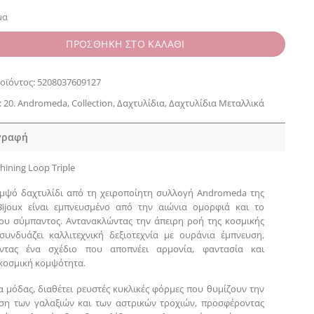
μα
ΠΡΟΣΘΗΚΗ ΣΤΟ ΚΑΛΑΘΙ
οϊόντος:
5208037609127
:
20. Andromeda
,
Collection
,
Δαχτυλίδια
,
Δαχτυλίδια Μεταλλικά
γραφή
hining Loop Triple
μψό δαχτυλίδι από τη χειροποίητη συλλογή Andromeda της
Bijoux είναι εμπνευσμένο από την αιώνια ομορφιά και το
ου σύμπαντος. Αντανακλώντας την άπειρη ροή της κοσμικής
 συνδυάζει καλλιτεχνική δεξιοτεχνία με ουράνια έμπνευση,
ντας ένα σχέδιο που αποπνέει αρμονία, φαντασία και
 κοσμική κομψότητα.
 μόδας, διαθέτει ρευστές κυκλικές φόρμες που θυμίζουν την
ση των γαλαξιών και των αστρικών τροχιών, προσφέροντας