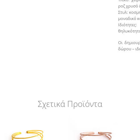
ροζ χρυσό 
Στυλ: κοσμ
μοναδικό κ
Ιδιότητες
θηλυκότητα
Οι δημιουρ
δώρου – ιδα
Σχετικά Προϊόντα