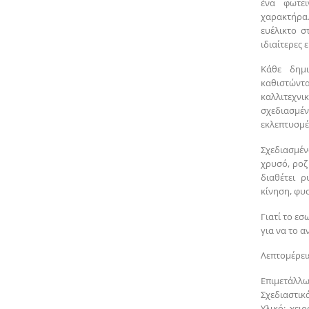
ένα φωτει
χαρακτήρα.
ευέλικτο σ
ιδιαίτερες 
Κάθε δημι
καθιστώντ
καλλιτεχνι
σχεδιασμέ
εκλεπτυσμέ
Σχεδιασμέν
χρυσό, ροζ
διαθέτει 
κίνηση, φυ
Γιατί το εσ
για να το αν
Λεπτομέρειε
Επιμετάλλω
Σχεδιαστικά
Υλικό: χει