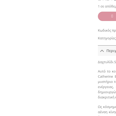
1 σε απόθε
Κωδικός πρ
Κατηγορίες
Περι
Δαχτυλίδι S
Αυτό το κο
Catherine 
μυστήριο τ
ενέργειας,
δημιουργώ
διακριτική
Ως κόσμημα
αέναη κίνη