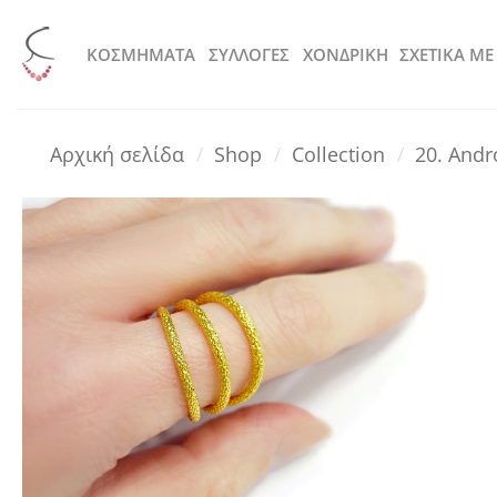
Μετάβαση
στο
KOΣΜΗΜΑΤΑ
ΣΥΛΛΟΓΕΣ
ΧΟΝΔΡΙΚΗ
ΣΧΕΤΙΚΑ ΜΕ
περιεχόμενο
Αρχική σελίδα
/
Shop
/
Collection
/
20. And