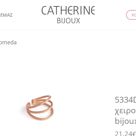
 ΕΜΑΣ
Χ
romeda
5334D
χειρο
bijou
21.24