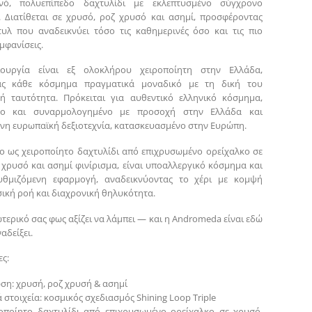
νό, πολυεπίπεδο δαχτυλίδι με εκλεπτυσμένο σύγχρονο
 Διατίθεται σε χρυσό, ροζ χρυσό και ασημί, προσφέροντας
τυλ που αναδεικνύει τόσο τις καθημερινές όσο και τις πιο
εμφανίσεις.
ουργία είναι εξ ολοκλήρου χειροποίητη στην Ελλάδα,
ας κάθε κόσμημα πραγματικά μοναδικό με τη δική του
κή ταυτότητα. Πρόκειται για αυθεντικό ελληνικό κόσμημα,
νο και συναρμολογημένο με προσοχή στην Ελλάδα και
νη ευρωπαϊκή δεξιοτεχνία, κατασκευασμένο στην Ευρώπη.
ο ως χειροποίητο δαχτυλίδι από επιχρυσωμένο ορείχαλκο σε
 χρυσό και ασημί φινίρισμα, είναι υποαλλεργικό κόσμημα και
ρυθμιζόμενη εφαρμογή, αναδεικνύοντας το χέρι με κομψή
σική ροή και διαχρονική θηλυκότητα.
ωτερικό σας φως αξίζει να λάμπει — και η Andromeda είναι εδώ
αδείξει.
ς:
ση: χρυσή, ροζ χρυσή & ασημί
 στοιχεία: κοσμικός σχεδιασμός Shining Loop Triple
ροποίητο δαχτυλίδι από επιχρυσωμένο ορείχαλκο σε χρυσό,