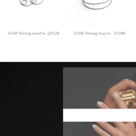
+
+
29.52
€
37.08
€
5334F Shining small loop hoops χειροποίητα σκουλαρίκια Catherine bijoux Ασημί
5334E Shining loop triple χειροποίητο βραχιόλι Catherine bijoux Ασημί