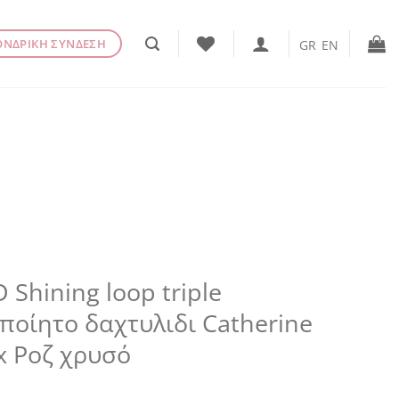
ΟΝΔΡΙΚΗ ΣΥΝΔΕΣΗ
GR
EN
 Shining loop triple
ποίητο δαχτυλιδι Catherine
x Ροζ χρυσό
€