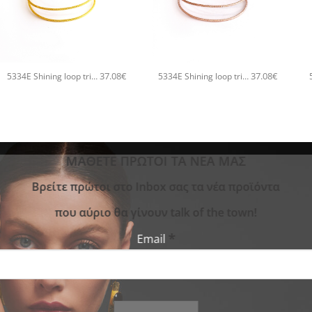
+
+
37.08
€
37.08
€
5334E Shining loop triple χειροποίητο βραχιόλι Catherine bijoux Χρυσό
5334E Shining loop triple χειροποίητο βραχιόλι Catherine bijoux Ροζ χρυσό
ΜΑΘΕΤΕ ΠΡΩΤΟΙ ΤΑ ΝΕΑ ΜΑΣ
Bρείτε πρώτοι στο Inbox σας τα νέα προϊόντα
που αύριο θα γίνουν talk of the town!
*
Email