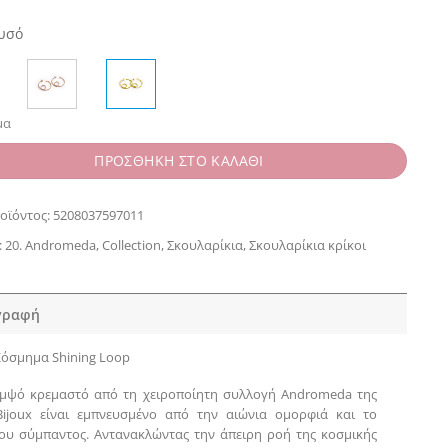
€
υσό
μα
ΠΡΟΣΘΗΚΗ ΣΤΟ ΚΑΛΑΘΙ
οϊόντος:
5208037597011
:
20. Andromeda
,
Collection
,
Σκουλαρίκια
,
Σκουλαρίκια κρίκοι
γραφή
όσμημα Shining Loop
ομψό κρεμαστό από τη χειροποίητη συλλογή Andromeda της
Bijoux είναι εμπνευσμένο από την αιώνια ομορφιά και το
ου σύμπαντος. Αντανακλώντας την άπειρη ροή της κοσμικής