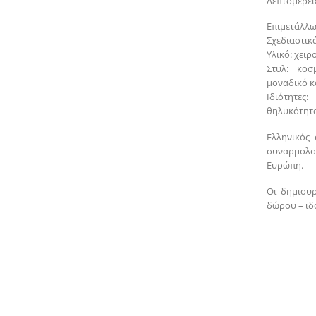
Λεπτομέρειε
Επιμετάλλω
Σχεδιαστικά
Υλικό: χει
Στυλ: κοσ
μοναδικό 
Ιδιότητες
θηλυκότητα
Ελληνικός 
συναρμολο
Ευρώπη.
Οι δημιουρ
δώρου – ιδα