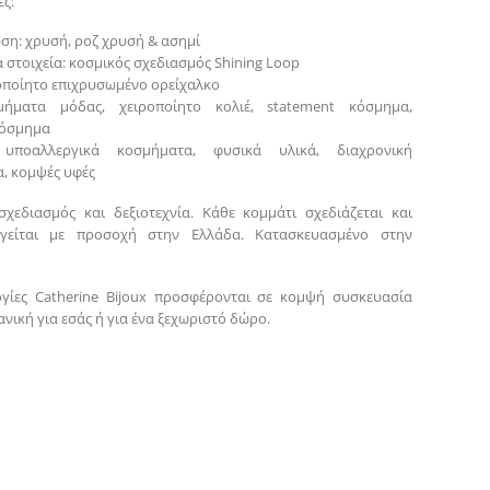
ς:
ση: χρυσή, ροζ χρυσή & ασημί
 στοιχεία: κοσμικός σχεδιασμός Shining Loop
ροποίητο επιχρυσωμένο ορείχαλκο
μήματα μόδας, χειροποίητο κολιέ, statement κόσμημα,
κόσμημα
: υποαλλεργικά κοσμήματα, φυσικά υλικά, διαχρονική
, κομψές υφές
σχεδιασμός και δεξιοτεχνία. Κάθε κομμάτι σχεδιάζεται και
γείται με προσοχή στην Ελλάδα. Κατασκευασμένο στην
γίες Catherine Bijoux προσφέρονται σε κομψή συσκευασία
νική για εσάς ή για ένα ξεχωριστό δώρο.