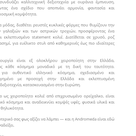
 συνδυάζει καλλιτεχνική δεξιοτεχνία με ουράνια έμπνευση,
ντας ένα σχέδιο που αποπνέει αρμονία, φαντασία και
 κοσμική κομψότητα.
 μόδας, διαθέτει ρευστές κυκλικές φόρμες που θυμίζουν την
ν γαλαξιών και των αστρικών τροχιών, προσφέροντας ένα
ι εκλεπτυσμένο statement κολιέ. Διατίθεται σε χρυσό, ροζ
ασημί, για ευέλικτο στυλ από καθημερινές έως πιο ιδιαίτερες
ουργία είναι εξ ολοκλήρου χειροποίητη στην Ελλάδα,
ας κάθε κόσμημα μοναδικό με τη δική του ταυτότητα.
ι για αυθεντικό ελληνικό κόσμημα, σχεδιασμένο και
ογημένο με προσοχή στην Ελλάδα και εκλεπτυσμένη
δεξιοτεχνία, κατασκευασμένο στην Ευρώπη.
ο ως χειροποίητο κολιέ από επιχρυσωμένο ορείχαλκο, είναι
κό κόσμημα και αναδεικνύει κομψές υφές, φυσικά υλικά και
 θηλυκότητα.
ωτερικό σας φως αξίζει να λάμπει — και η Andromeda είναι εδώ
αδείξει.