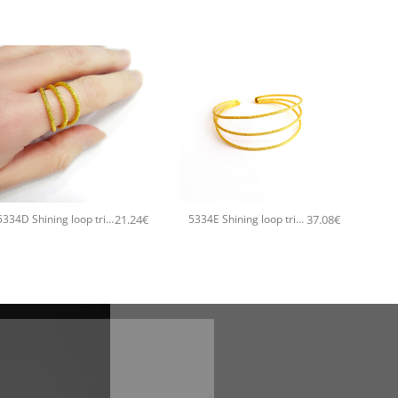
+
+
21.24
€
37.08
€
5334D Shining loop triple χειροποίητο δαχτυλιδι Catherine bijoux Ροζ χρυσό
5334E Shining loop triple χειροποίητο βραχιόλι Catherine bijoux Χρυσό