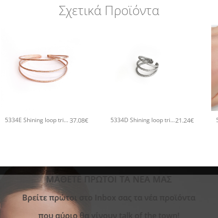
Σχετικά Προϊόντα
+
+
37.08
€
21.24
€
5334E Shining loop triple χειροποίητο βραχιόλι Catherine bijoux Ροζ χρυσό
5334D Shining loop triple χειροποίητο δαχτυλιδι Catherine bijoux Ασημί
ΜΑΘΕΤΕ ΠΡΩΤΟΙ ΤΑ ΝΕΑ ΜΑΣ
Bρείτε πρώτοι στο Inbox σας τα νέα προϊόντα
που αύριο θα γίνουν talk of the town!