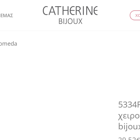
 ΕΜΑΣ
Χ
romeda
5334F
χειρο
bijou
29.52