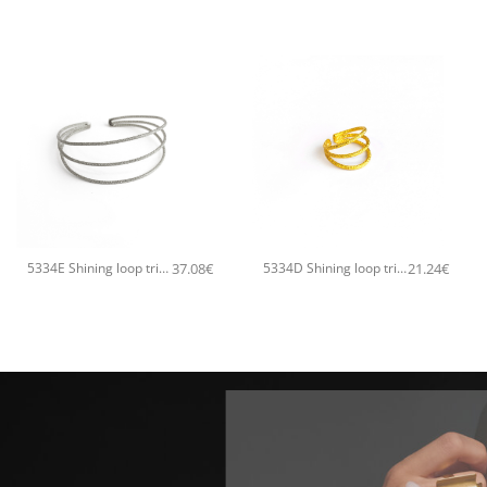
+
+
37.08
€
21.24
€
5334E Shining loop triple χειροποίητο βραχιόλι Catherine bijoux Ασημί
5334D Shining loop triple χειροποίητο δαχτυλιδι Catherine bijoux Χρυσό