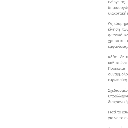
ενέργειας,
δημιουργώ
διακριτική
Ως κόσμημα
κίνηση τω
φωτεινό κα
χρυσό και 
εμφανίσεις.
Κάθε δημι
καθιστώντ
Πρόκειτα
συναρμολ
ευρωπαϊκή 
Σχεδιασμέν
υποαλλεργι
διαχρονική
Γιατί το εσ
για να το αν