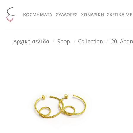
Μετάβαση
στο
KOΣΜΗΜΑΤΑ
ΣΥΛΛΟΓΕΣ
ΧΟΝΔΡΙΚΗ
ΣΧΕΤΙΚΑ ΜΕ
περιεχόμενο
Αρχική σελίδα
/
Shop
/
Collection
/
20. And