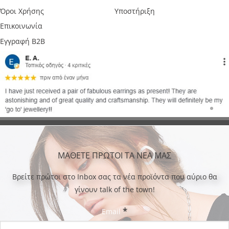
Όροι Χρήσης
Υποστήριξη
Επικοινωνία
Εγγραφή B2B
ΜΑΘΕΤΕ ΠΡΩΤΟΙ ΤΑ ΝΕΑ ΜΑΣ
Bρείτε πρώτοι στο Inbox σας τα νέα προϊόντα που αύριο θα
γίνουν talk of the town!
*
Email