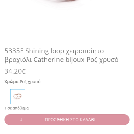
5335E Shining loop χειροποίητο
βραχιόλι Catherine bijoux Ροζ χρυσό
34.20
€
Χρώμα
:
Ροζ χρυσό
1 σε απόθεμα
ΠΡΟΣΘΗΚΗ ΣΤΟ ΚΑΛΑΘΙ