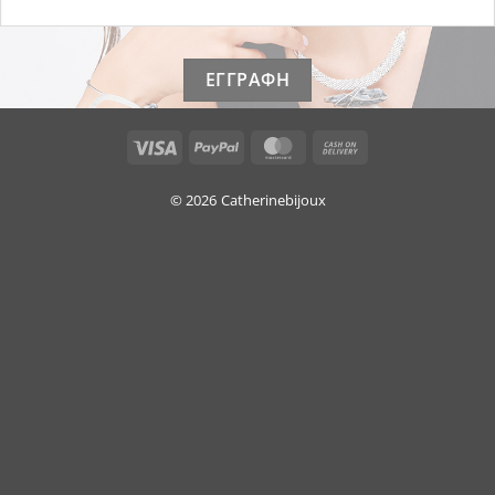
Visa
PayPal
MasterCard
Cash
On
Delivery
© 2026
Catherinebijoux