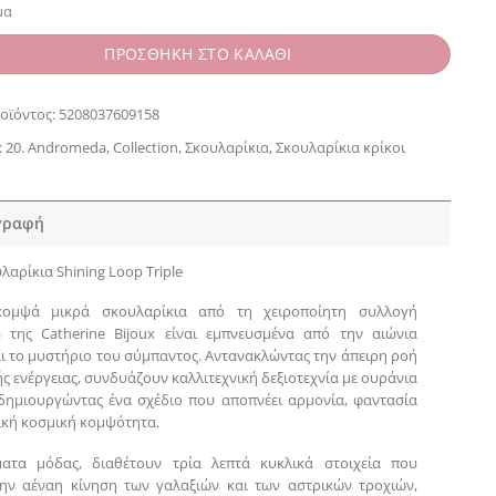
μα
ΠΡΟΣΘΗΚΗ ΣΤΟ ΚΑΛΑΘΙ
οϊόντος:
5208037609158
:
20. Andromeda
,
Collection
,
Σκουλαρίκια
,
Σκουλαρίκια κρίκοι
γραφή
αρίκια Shining Loop Triple
ομψά μικρά σκουλαρίκια από τη χειροποίητη συλλογή
 της Catherine Bijoux είναι εμπνευσμένα από την αιώνια
ι το μυστήριο του σύμπαντος. Αντανακλώντας την άπειρη ροή
ς ενέργειας, συνδυάζουν καλλιτεχνική δεξιοτεχνία με ουράνια
δημιουργώντας ένα σχέδιο που αποπνέει αρμονία, φαντασία
τική κοσμική κομψότητα.
ατα μόδας, διαθέτουν τρία λεπτά κυκλικά στοιχεία που
ην αέναη κίνηση των γαλαξιών και των αστρικών τροχιών,