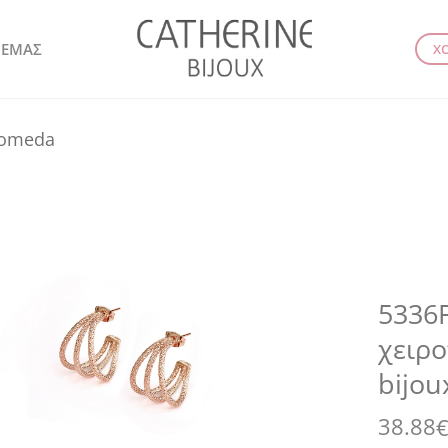
 ΕΜΑΣ
Χ
romeda
5336F
χειρο
bijou
38.88