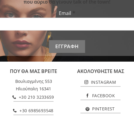
που αύριο θα γίνουν talk of the town!
*
Email
ΠΟΥ ΘΑ ΜΑΣ ΒΡΕΙΤΕ
ΑΚΟΛΟΥΘΗΣΤΕ ΜΑΣ
Βουλιαγμένης 553
INSTAGRAM
Ηλιούπολη 16341
FACEBOOK
+30 210 3233659
PINTEREST
+30 6985693548