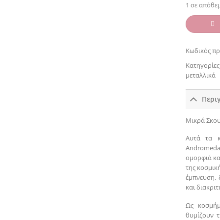
1 σε απόθε
Κωδικός πρ
Κατηγορίες
μεταλλικά
Περι
Μικρά Σκουλ
Αυτά τα κ
Andromeda
ομορφιά κα
της κοσμική
έμπνευση, 
και διακρι
Ως κοσμήμ
θυμίζουν τ