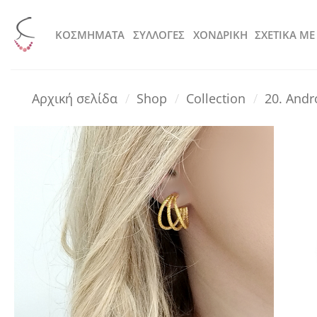
Μετάβαση
στο
KOΣΜΗΜΑΤΑ
ΣΥΛΛΟΓΕΣ
ΧΟΝΔΡΙΚΗ
ΣΧΕΤΙΚΑ ΜΕ
περιεχόμενο
Αρχική σελίδα
/
Shop
/
Collection
/
20. And