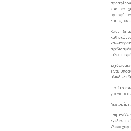
προσφέροντ
κοσμικό χ
προσφέροντ
και τις πιο 
Κάθε δημι
καθιστώντ
καλλιτεχνι
σχεδιασμέ
εκλεπτυσμέ
Σχεδιασμέν
είναι υποα
υλικά και 
Γιατί το εσ
για να το αν
Λεπτομέρειε
Επιμετάλλω
Σχεδιαστικά
Υλικό: χει