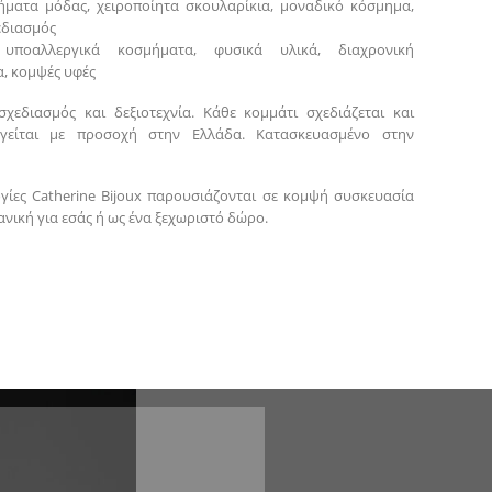
ήματα μόδας, χειροποίητα σκουλαρίκια, μοναδικό κόσμημα,
εδιασμός
: υποαλλεργικά κοσμήματα, φυσικά υλικά, διαχρονική
, κομψές υφές
σχεδιασμός και δεξιοτεχνία. Κάθε κομμάτι σχεδιάζεται και
γείται με προσοχή στην Ελλάδα. Κατασκευασμένο στην
γίες Catherine Bijoux παρουσιάζονται σε κομψή συσκευασία
νική για εσάς ή ως ένα ξεχωριστό δώρο.