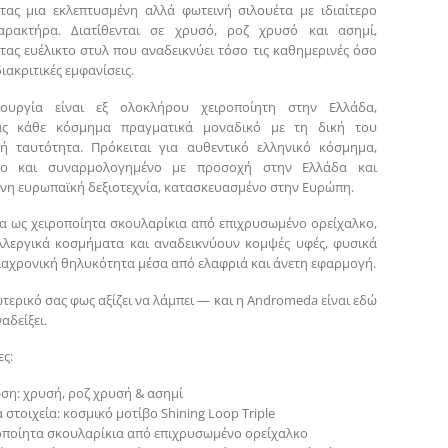
ας μια εκλεπτυσμένη αλλά φωτεινή σιλουέτα με ιδιαίτερο
αρακτήρα. Διατίθενται σε χρυσό, ροζ χρυσό και ασημί,
ας ευέλικτο στυλ που αναδεικνύει τόσο τις καθημερινές όσο
διακριτικές εμφανίσεις.
ουργία είναι εξ ολοκλήρου χειροποίητη στην Ελλάδα,
ας κάθε κόσμημα πραγματικά μοναδικό με τη δική του
κή ταυτότητα. Πρόκειται για αυθεντικό ελληνικό κόσμημα,
νο και συναρμολογημένο με προσοχή στην Ελλάδα και
νη ευρωπαϊκή δεξιοτεχνία, κατασκευασμένο στην Ευρώπη.
α ως χειροποίητα σκουλαρίκια από επιχρυσωμένο ορείχαλκο,
λλεργικά κοσμήματα και αναδεικνύουν κομψές υφές, φυσικά
διαχρονική θηλυκότητα μέσα από ελαφριά και άνετη εφαρμογή.
ωτερικό σας φως αξίζει να λάμπει — και η Andromeda είναι εδώ
αδείξει.
ς:
ση: χρυσή, ροζ χρυσή & ασημί
 στοιχεία: κοσμικό μοτίβο Shining Loop Triple
ροποίητα σκουλαρίκια από επιχρυσωμένο ορείχαλκο