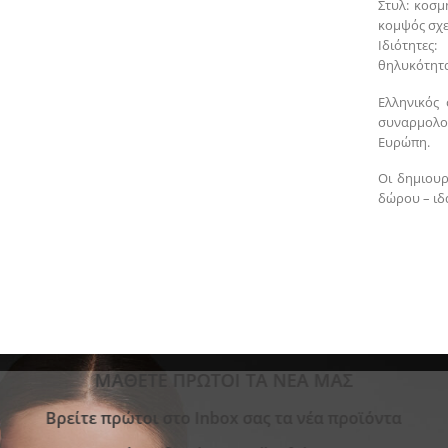
Στυλ: κοσμ
κομψός σχ
Ιδιότητες
θηλυκότητα
Ελληνικός 
συναρμολο
Ευρώπη.
Οι δημιουρ
δώρου – ιδα
ΜΑΘΕΤΕ ΠΡΩΤΟΙ ΤΑ ΝΕΑ ΜΑΣ
Bρείτε πρώτοι στο Inbox σας τα νέα προϊόντα