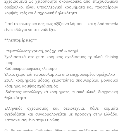
Σχεδιασμένα ως χειροποίητα σκουλαρίκια από επιχρυσωμένο
ορείχαλκο, είναι υποαλλεργικά κοσμήματα και προσφέρουν
κομψές υφές και διαχρονική θηλυκότητα.
Γιατί το εσωτερικό σας φως αξίζει να λάμπει — και η Andromeda
είναι εδώ για να το αναδείξει.
**Λεπτομέρειες:**
Επιμετάλλωση: χρυσή, ροζ χρυσή & ασημί
Σχεδιαστικά στοιχεία: κοσμικός σχεδιασμός τριπλού Shining
Loop
Κούμπωμα: ασφαλές κλείσιμο
Υλικό: χειροποίητα σκουλαρίκια από επιχρυσωμένο ορείχαλκο
Στυλ: κοσμήματα μόδας, χειροποίητα σκουλαρίκια, μοναδικό
κόσμημα, κομψός σχεδιασμός
Ιδιότητες: υποαλλεργικά κοσμήματα, φυσικά υλικά, διαχρονική
θηλυκότητα
Ελληνικός σχεδιασμός και δεξιοτεχνία. Κάθε κομμάτι
σχεδιάζεται και συναρμολογείται με προσοχή στην Ελλάδα.
Κατασκευασμένο στην Ευρώπη.
Οι δημιουργίες Catherine Bijoux παρουσιάζονται σε κομψή