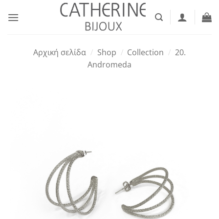
Μετάβαση
στο
περιεχόμενο
Αρχική σελίδα
/
Shop
/
Collection
/
20.
Andromeda