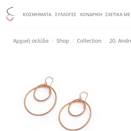
Μετάβαση
στο
KOΣΜΗΜΑΤΑ
ΣΥΛΛΟΓΕΣ
ΧΟΝΔΡΙΚΗ
ΣΧΕΤΙΚΑ ΜΕ
περιεχόμενο
Αρχική σελίδα
/
Shop
/
Collection
/
20. And