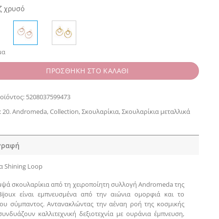
ζ χρυσό
μα
ΠΡΟΣΘΗΚΗ ΣΤΟ ΚΑΛΑΘΙ
οϊόντος:
5208037599473
:
20. Andromeda
,
Collection
,
Σκουλαρίκια
,
Σκουλαρίκια μεταλλικά
γραφή
α Shining Loop
μψά σκουλαρίκια από τη χειροποίητη συλλογή Andromeda της
Bijoux είναι εμπνευσμένα από την αιώνια ομορφιά και το
ου σύμπαντος. Αντανακλώντας την αέναη ροή της κοσμικής
 συνδυάζουν καλλιτεχνική δεξιοτεχνία με ουράνια έμπνευση,