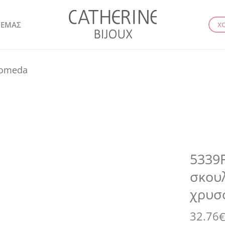
 ΕΜΑΣ
Χ
romeda
5339F
σκουλ
χρυσ
32.76