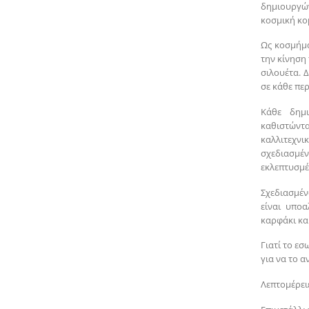
δημιουργών
κοσμική κο
Ως κοσμήμα
την κίνηση
σιλουέτα. Δ
σε κάθε πε
Κάθε δημι
καθιστώντ
καλλιτεχνι
σχεδιασμέ
εκλεπτυσμέ
Σχεδιασμέν
είναι υπο
καρφάκι κα
Γιατί το εσ
για να το αν
Λεπτομέρειε