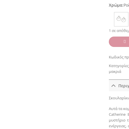
Χρώμα
:
Ρο
1 σε απόθε
Κωδικός πρ
Κατηγορίες
μακριά
Περι
Σκουλαρίκι
Αυτά τα κο
Catherine 
μυστήριο τ
ενέργειας,