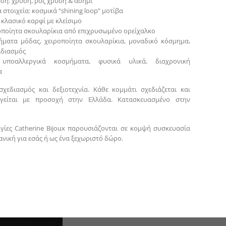
ση: χρυσή, ροζ χρυσή & ασημί
 στοιχεία: κοσμικά “shining loop” μοτίβα
κλασικό καρφί με κλείσιμο
ροποίητα σκουλαρίκια από επιχρυσωμένο ορείχαλκο
ήματα μόδας, χειροποίητα σκουλαρίκια, μοναδικό κόσμημα,
εδιασμός
: υποαλλεργικά κοσμήματα, φυσικά υλικά, διαχρονική
α
σχεδιασμός και δεξιοτεχνία. Κάθε κομμάτι σχεδιάζεται και
γείται με προσοχή στην Ελλάδα. Κατασκευασμένο στην
γίες Catherine Bijoux παρουσιάζονται σε κομψή συσκευασία
νική για εσάς ή ως ένα ξεχωριστό δώρο.