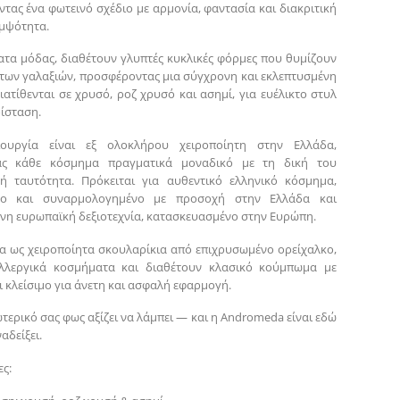
τας ένα φωτεινό σχέδιο με αρμονία, φαντασία και διακριτική
μψότητα.
τα μόδας, διαθέτουν γλυπτές κυκλικές φόρμες που θυμίζουν
 των γαλαξιών, προσφέροντας μια σύγχρονη και εκλεπτυσμένη
ιατίθενται σε χρυσό, ροζ χρυσό και ασημί, για ευέλικτο στυλ
ρίσταση.
ουργία είναι εξ ολοκλήρου χειροποίητη στην Ελλάδα,
ας κάθε κόσμημα πραγματικά μοναδικό με τη δική του
κή ταυτότητα. Πρόκειται για αυθεντικό ελληνικό κόσμημα,
νο και συναρμολογημένο με προσοχή στην Ελλάδα και
νη ευρωπαϊκή δεξιοτεχνία, κατασκευασμένο στην Ευρώπη.
α ως χειροποίητα σκουλαρίκια από επιχρυσωμένο ορείχαλκο,
αλλεργικά κοσμήματα και διαθέτουν κλασικό κούμπωμα με
ι κλείσιμο για άνετη και ασφαλή εφαρμογή.
ωτερικό σας φως αξίζει να λάμπει — και η Andromeda είναι εδώ
αδείξει.
ς: