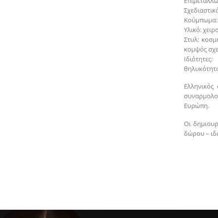
Επιμετάλλω
Σχεδιαστικά
Κούμπωμα: 
Υλικό: χει
Στυλ: κοσμ
κομψός σχ
Ιδιότητες
θηλυκότητ
Ελληνικός 
συναρμολο
Ευρώπη.
Οι δημιουρ
δώρου – ιδα