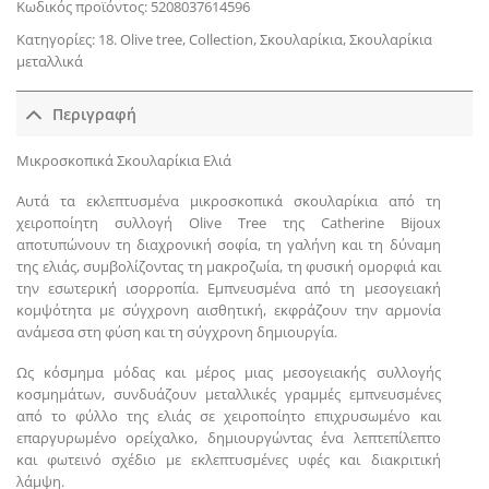
Κωδικός προϊόντος:
5208037614596
Κατηγορίες:
18. Olive tree
,
Collection
,
Σκουλαρίκια
,
Σκουλαρίκια
μεταλλικά
Περιγραφή
Μικροσκοπικά Σκουλαρίκια Ελιά
Αυτά τα εκλεπτυσμένα μικροσκοπικά σκουλαρίκια από τη
χειροποίητη συλλογή Olive Tree της Catherine Bijoux
αποτυπώνουν τη διαχρονική σοφία, τη γαλήνη και τη δύναμη
της ελιάς, συμβολίζοντας τη μακροζωία, τη φυσική ομορφιά και
την εσωτερική ισορροπία. Εμπνευσμένα από τη μεσογειακή
κομψότητα με σύγχρονη αισθητική, εκφράζουν την αρμονία
ανάμεσα στη φύση και τη σύγχρονη δημιουργία.
Ως κόσμημα μόδας και μέρος μιας μεσογειακής συλλογής
κοσμημάτων, συνδυάζουν μεταλλικές γραμμές εμπνευσμένες
από το φύλλο της ελιάς σε χειροποίητο επιχρυσωμένο και
επαργυρωμένο ορείχαλκο, δημιουργώντας ένα λεπτεπίλεπτο
και φωτεινό σχέδιο με εκλεπτυσμένες υφές και διακριτική
λάμψη.