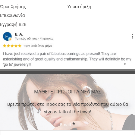
Όροι Χρήσης
Υποστήριξη
Επικοινωνία
Εγγραφή B2B
ΜΑΘΕΤΕ ΠΡΩΤΟΙ ΤΑ ΝΕΑ ΜΑΣ
Bρείτε πρώτοι στο Inbox σας τα νέα προϊόντα που αύριο θα
γίνουν talk of the town!
*
Email