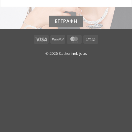
Visa
PayPal
MasterCard
Cash
On
Delivery
© 2026
Catherinebijoux