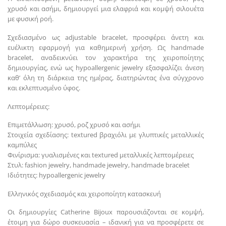
χρυσό και ασήμι, δημιουργεί μια ελαφριά και κομψή σιλουέτα
με φυσική ροή.
Σχεδιασμένο ως adjustable bracelet, προσφέρει άνετη και
ευέλικτη εφαρμογή για καθημερινή χρήση. Ως handmade
bracelet, αναδεικνύει τον χαρακτήρα της χειροποίητης
δημιουργίας, ενώ ως hypoallergenic jewelry εξασφαλίζει άνεση
καθ’ όλη τη διάρκεια της ημέρας, διατηρώντας ένα σύγχρονο
και εκλεπτυσμένο ύφος.
Λεπτομέρειες:
Επιμετάλλωση: χρυσό, ροζ χρυσό και ασήμι
Στοιχεία σχεδίασης: textured βραχιόλι με γλυπτικές μεταλλικές
καμπύλες
Φινίρισμα: γυαλισμένες και textured μεταλλικές λεπτομέρειες
Στυλ: fashion jewelry, handmade jewelry, handmade bracelet
Ιδιότητες: hypoallergenic jewelry
Ελληνικός σχεδιασμός και χειροποίητη κατασκευή
Οι δημιουργίες Catherine Bijoux παρουσιάζονται σε κομψή,
έτοιμη για δώρο συσκευασία – ιδανική για να προσφέρετε σε