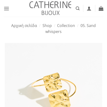
Μετάβαση
στο
περιεχόμενο
Αρχική σελίδα
/
Shop
/
Collection
/
05. Sand
whispers