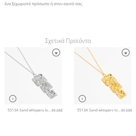
ένα ξεχωριστό πρόσωπο ή στον εαυτό σας.
Σχετικά Προϊόντα
+
+
5513A Sand whispers long pendant χειροποίητο κολιέ Catherine bijoux Ασημί
5513A Sand whispers long pendant χειροποίητο κολιέ Catherine bijoux Χρυσό
49.68
€
49.68
€