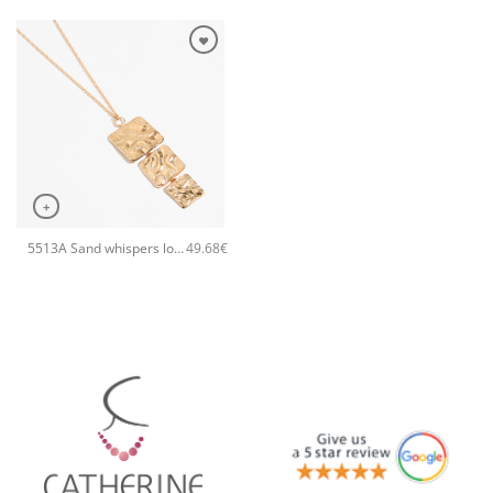
+
5513A Sand whispers long pendant χειροποίητο κολιέ Catherine bijoux Ροζ χρυσό
49.68
€