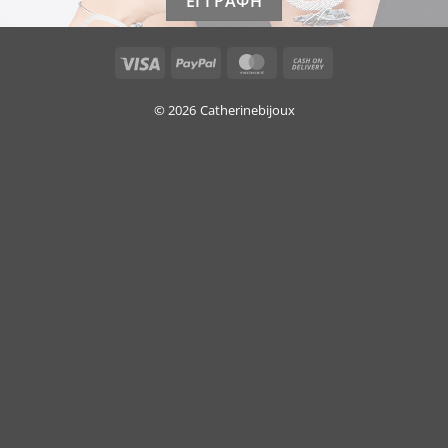
Visa
PayPal
MasterCard
Cash
On
Delivery
© 2026
Catherinebijoux