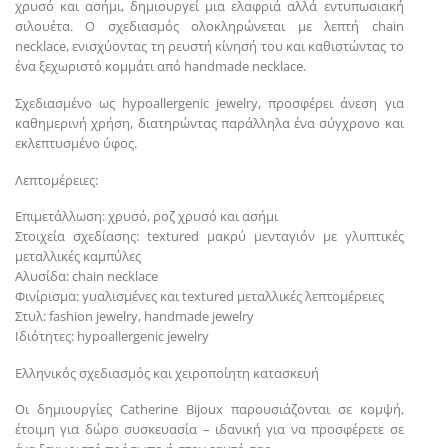
χρυσό και ασήμι, δημιουργεί μια ελαφριά αλλά εντυπωσιακή
σιλουέτα. Ο σχεδιασμός ολοκληρώνεται με λεπτή chain
necklace, ενισχύοντας τη ρευστή κίνησή του και καθιστώντας το
ένα ξεχωριστό κομμάτι από handmade necklace.
Σχεδιασμένο ως hypoallergenic jewelry, προσφέρει άνεση για
καθημερινή χρήση, διατηρώντας παράλληλα ένα σύγχρονο και
εκλεπτυσμένο ύφος.
Λεπτομέρειες:
Επιμετάλλωση: χρυσό, ροζ χρυσό και ασήμι
Στοιχεία σχεδίασης: textured μακρύ μενταγιόν με γλυπτικές
μεταλλικές καμπύλες
Αλυσίδα: chain necklace
Φινίρισμα: γυαλισμένες και textured μεταλλικές λεπτομέρειες
Στυλ: fashion jewelry, handmade jewelry
Ιδιότητες: hypoallergenic jewelry
Ελληνικός σχεδιασμός και χειροποίητη κατασκευή
Οι δημιουργίες Catherine Bijoux παρουσιάζονται σε κομψή,
έτοιμη για δώρο συσκευασία – ιδανική για να προσφέρετε σε