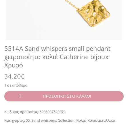
5514A Sand whispers small pendant
χειροποίητο κολιέ Catherine bijoux
Χρυσό
34.20
€
1 σε απόθεμα
ΠΡΟΣΘΗΚΗ ΣΤΟ ΚΑΛΑΘΙ
Κωδικός προϊόντος:
5208037620979
Κατηγορίες:
05. Sand whispers
,
Collection
,
Κολιέ
,
Κολιέ μεταλλικά