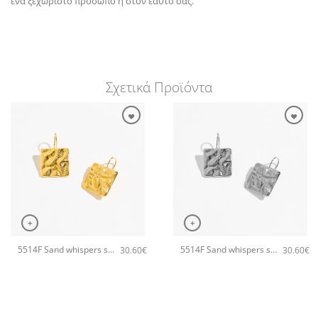
ένα ξεχωριστό πρόσωπο ή στον εαυτό σας.
Σχετικά Προϊόντα
+
+
5514F Sand whispers small χειροποίητα σκουλαρίκια Catherine bijoux Χρυσό
5514F Sand whispers small χειροποίητα σκουλαρίκια Catherine bijoux Ασημί
30.60
€
30.60
€