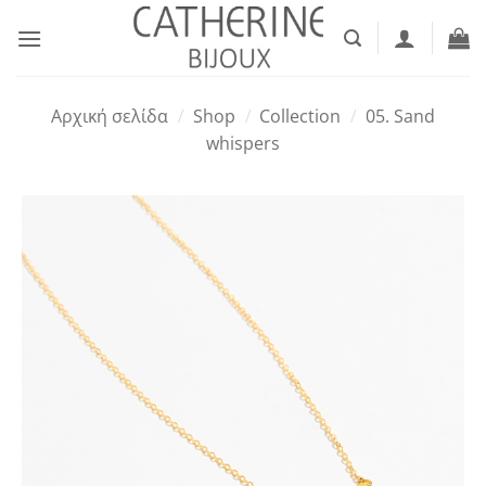
Μετάβαση
στο
περιεχόμενο
Αρχική σελίδα
/
Shop
/
Collection
/
05. Sand
whispers