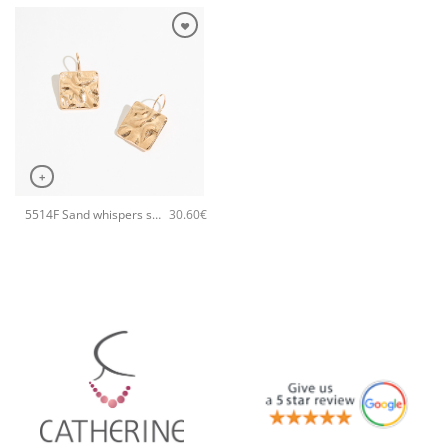
+
5514F Sand whispers small χειροποίητα σκουλαρίκια Catherine bijoux Ροζ χρυσό
30.60
€