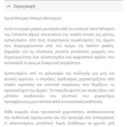
Περιγραφή
Sand Whispers Μακρύ Μενταγιόν
Αυτό το κομψό μακρύ μενταγιόν από τη συλλογή Sand Whispers
της Catherine Bijoux αποτυπώνει την απαλή κίνηση της φύσης,
εμπνευσμένο από τους διακριτικούς κυματισμούς της άμμου
που διαμορφώνονται από τον άνεμο. Ως fashion jewelry,
ξεχωρίζει για τις γλυπτικές, ρευστές μεταλλικές γραμμές του,
δημιουργώντας ένα εκλεπτυσμένο και εκφραστικό σχέδιο που
αντανακλά το φως με διακριτική κομψότητα.
Εμπνευσμένο από τη φιλοσοφία της συλλογής για ροή και
φυσική αρμονία, ο επιμήκης σχεδιασμός χαρακτηρίζεται από
απαλά καμπύλες και textured επιφάνειες που θυμίζουν τα
οργανικά ίχνη της άμμου. Το παιχνίδι φωτός και σκιάς πάνω στο
μέταλλο αναδεικνύει τον γλυπτικό του χαρακτήρα,
προσφέροντας μια minimal αλλά εντυπωσιακή αισθητική.
Κάθε κομμάτι είναι προσεκτικά χειροποίητο, αναδεικνύοντας
την αυθεντική τεχνογνωσία και την προσοχή στη λεπτομέρεια.
Η εκλεπτυσμένη μεταλλική δομή, διαθέσιμη σε χρυσό, ροζ