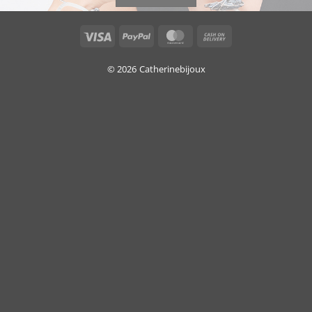
Visa
PayPal
MasterCard
Cash
On
Delivery
© 2026
Catherinebijoux