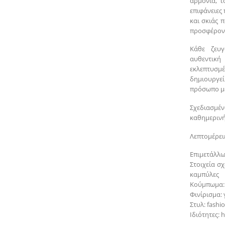
αρμονία, τ
επιφάνειες
και σκιάς 
προσφέροντ
Κάθε ζευγ
αυθεντικ
εκλεπτυσμέ
δημιουργε
πρόσωπο με
Σχεδιασμέ
καθημερινή
Λεπτομέρειε
Επιμετάλλω
Στοιχεία σχ
καμπύλες
Κούμπωμα: 
Φινίρισμα: 
Στυλ: fashio
Ιδιότητες: 