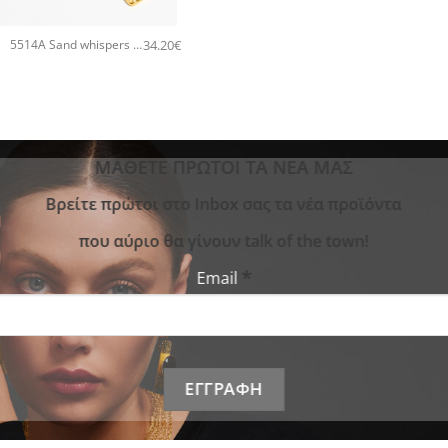
+
34.20
€
5514A Sand whispers small pendant χειροποίητο κολιέ Catherine bijoux Χρυσό
ΜΑΘΕΤΕ ΠΡΩΤΟΙ ΤΑ ΝΕΑ ΜΑΣ
Bρείτε πρώτοι στο Inbox σας τα νέα προϊόντα
που αύριο θα γίνουν talk of the town!
*
Email