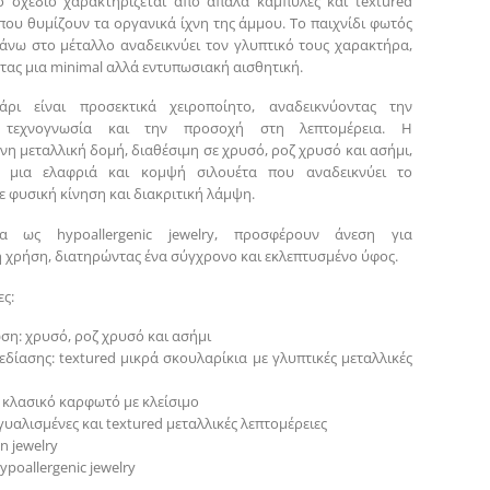
ο σχέδιο χαρακτηρίζεται από απαλά καμπύλες και textured
 που θυμίζουν τα οργανικά ίχνη της άμμου. Το παιχνίδι φωτός
πάνω στο μέταλλο αναδεικνύει τον γλυπτικό τους χαρακτήρα,
ας μια minimal αλλά εντυπωσιακή αισθητική.
άρι είναι προσεκτικά χειροποίητο, αναδεικνύοντας την
ή τεχνογνωσία και την προσοχή στη λεπτομέρεια. Η
νη μεταλλική δομή, διαθέσιμη σε χρυσό, ροζ χρυσό και ασήμι,
ί μια ελαφριά και κομψή σιλουέτα που αναδεικνύει το
 φυσική κίνηση και διακριτική λάμψη.
να ως hypoallergenic jewelry, προσφέρουν άνεση για
 χρήση, διατηρώντας ένα σύγχρονο και εκλεπτυσμένο ύφος.
ς:
ση: χρυσό, ροζ χρυσό και ασήμι
εδίασης: textured μικρά σκουλαρίκια με γλυπτικές μεταλλικές
κλασικό καρφωτό με κλείσιμο
γυαλισμένες και textured μεταλλικές λεπτομέρειες
n jewelry
hypoallergenic jewelry