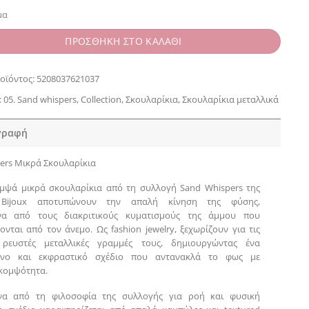
μα
ΠΡΟΣΘΗΚΗ ΣΤΟ ΚΑΛΑΘΙ
οϊόντος:
5208037621037
:
05. Sand whispers
,
Collection
,
Σκουλαρίκια
,
Σκουλαρίκια μεταλλικά
γραφή
ers Μικρά Σκουλαρίκια
μψά μικρά σκουλαρίκια από τη συλλογή Sand Whispers της
e Bijoux αποτυπώνουν την απαλή κίνηση της φύσης,
να από τους διακριτικούς κυματισμούς της άμμου που
νται από τον άνεμο. Ως fashion jewelry, ξεχωρίζουν για τις
, ρευστές μεταλλικές γραμμές τους, δημιουργώντας ένα
ένο και εκφραστικό σχέδιο που αντανακλά το φως με
 κομψότητα.
να από τη φιλοσοφία της συλλογής για ροή και φυσική