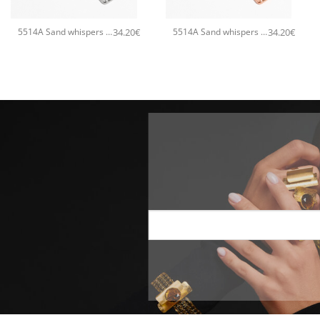
+
+
34.20
€
34.20
€
5514A Sand whispers small pendant χειροποίητο κολιέ Catherine bijoux Ασημί
5514A Sand whispers small pendant χειροποίητο κολιέ Catherine bijoux Ροζ χρυσό