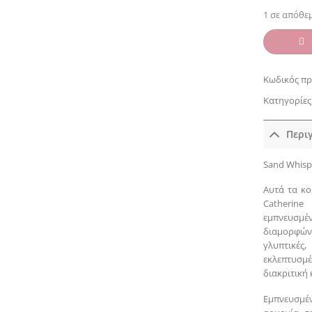
1 σε απόθε
Κωδικός πρ
Κατηγορίες
Περι
Sand Whisp
Αυτά τα κο
Catherin
εμπνευσμέ
διαμορφώνο
γλυπτικές
εκλεπτυσμ
διακριτική
Εμπνευσμέ