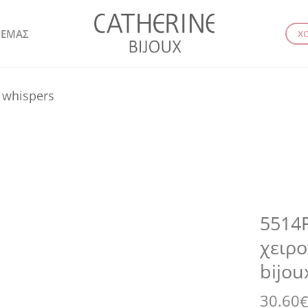
 ΕΜΑΣ
Χ
 whispers
5514F
χειρο
bijou
30.60