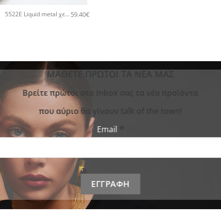
59.40
€
5522E Liquid metal χειροποίητο βραχιόλι Catherine bijoux Ασημί
ΜΑΘΕΤΕ ΠΡΩΤΟΙ ΤΑ ΝΕΑ ΜΑΣ
Bρείτε πρώτοι στο Inbox σας τα νέα προϊόντα
που αύριο θα γίνουν talk of the town!
*
Email