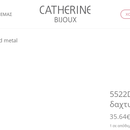
 ΕΜΑΣ
Χ
id metal
5522D
δαχτυ
35.64
1 σε απόθε