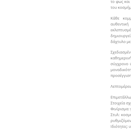
το φως και
του κοσμήμ
Κάθε κομμ
αυθεντικ
εκλεπτυσμέ
δημιουργε
δάχτυλο με
Σχεδιασμέ
καθημεριν
σύγχρονο ύ
μοναδικότη
προσέγγιση
Λεπτομέρειε
Επιμετάλλω
Στοιχεία σχ
Φινίρισμα:
Στυλ: κοσμ
ρυθμιζόμεν
Ιδιότητες: