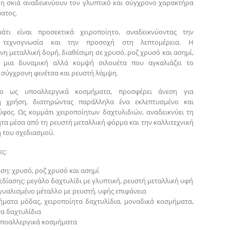
 η σκιά αναδεικνύουν τον γλυπτικό και σύγχρονο χαρακτήρα
ατος.
άτι είναι προσεκτικά χειροποίητο, αναδεικνύοντας την
ή τεχνογνωσία και την προσοχή στη λεπτομέρεια. Η
νη μεταλλική δομή, διαθέσιμη σε χρυσό, ροζ χρυσό και ασημί,
ί μια δυναμική αλλά κομψή σιλουέτα που αγκαλιάζει το
 σύγχρονη φινέτσα και ρευστή λάμψη.
νο ως υποαλλεργικά κοσμήματα, προσφέρει άνεση για
ή χρήση, διατηρώντας παράλληλα ένα εκλεπτυσμένο και
φος. Ως κομμάτι χειροποίητων δαχτυλιδιών, αναδεικνύει τη
τα μέσα από τη ρευστή μεταλλική φόρμα και την καλλιτεχνική
 του σχεδιασμού.
ς:
ση: χρυσό, ροζ χρυσό και ασημί
εδίασης: μεγάλο δαχτυλίδι με γλυπτική, ρευστή μεταλλική υφή
 γυαλισμένο μέταλλο με ρευστή, υφής επιφάνεια
ήματα μόδας, χειροποίητα δαχτυλίδια, μοναδικά κοσμήματα,
α δαχτυλίδια
 υποαλλεργικά κοσμήματα