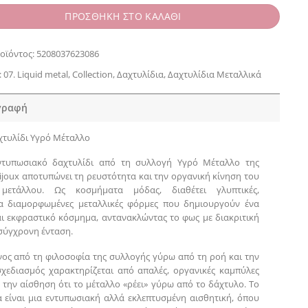
ΠΡΟΣΘΗΚΗ ΣΤΟ ΚΑΛΑΘΙ
οϊόντος:
5208037623086
:
07. Liquid metal
,
Collection
,
Δαχτυλίδια
,
Δαχτυλίδια Μεταλλικά
γραφή
τυλίδι Υγρό Μέταλλο
ντυπωσιακό δαχτυλίδι από τη συλλογή Υγρό Μέταλλο της
Bijoux αποτυπώνει τη ρευστότητα και την οργανική κίνηση του
μετάλλου. Ως κοσμήματα μόδας, διαθέτει γλυπτικές,
τα διαμορφωμένες μεταλλικές φόρμες που δημιουργούν ένα
ι εκφραστικό κόσμημα, αντανακλώντας το φως με διακριτική
σύγχρονη ένταση.
ος από τη φιλοσοφία της συλλογής γύρω από τη ροή και την
σχεδιασμός χαρακτηρίζεται από απαλές, οργανικές καμπύλες
 την αίσθηση ότι το μέταλλο «ρέει» γύρω από το δάχτυλο. Το
 είναι μια εντυπωσιακή αλλά εκλεπτυσμένη αισθητική, όπου