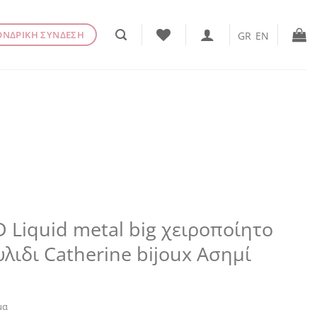
ΟΝΔΡΙΚΗ ΣΥΝΔΕΣΗ
GR
EN
 Liquid metal big χειροποίητο
λιδι Catherine bijoux Ασημί
€
μα