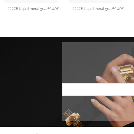
59.40
€
59.40
€
5522E Liquid metal χειροποίητο βραχιόλι Catherine bijoux Χρυσό
5522E Liquid metal χειροποίητο βραχιόλι Catherine bijoux Ροζ χρυσό