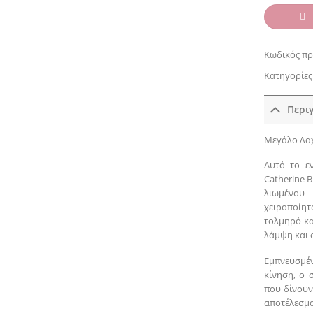
Κωδικός πρ
Κατηγορίες
Περι
Μεγάλο Δαχ
Αυτό το ε
Catherine 
λιωμένου 
χειροποίη
τολμηρό κα
λάμψη και 
Εμπνευσμέν
κίνηση, ο 
που δίνουν
αποτέλεσμα