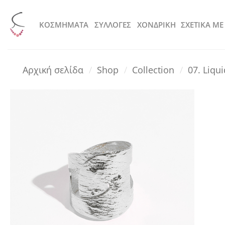
Μετάβαση
στο
KOΣΜΗΜΑΤΑ
ΣΥΛΛΟΓΕΣ
ΧΟΝΔΡΙΚΗ
ΣΧΕΤΙΚΑ ΜΕ
περιεχόμενο
Αρχική σελίδα
/
Shop
/
Collection
/
07. Liqu