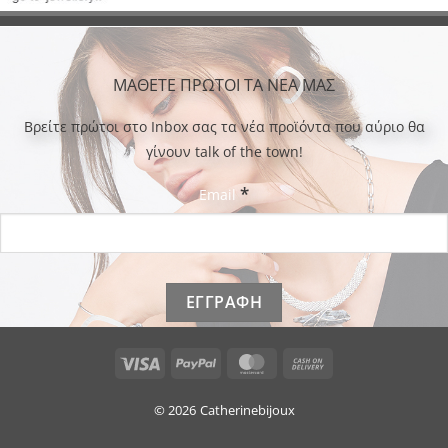
ΜΑΘΕΤΕ ΠΡΩΤΟΙ ΤΑ ΝΕΑ ΜΑΣ
Bρείτε πρώτοι στο Inbox σας τα νέα προϊόντα που αύριο θα
γίνουν talk of the town!
*
Email
Visa
PayPal
MasterCard
Cash
On
Delivery
© 2026
Catherinebijoux