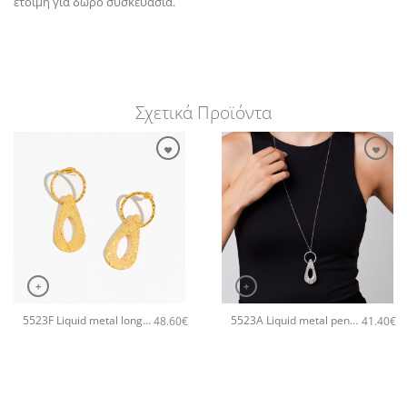
έτοιμη για δώρο συσκευασία.
Σχετικά Προϊόντα
+
+
5523F Liquid metal long χειροποίητα σκουλαρίκια Catherine bijoux Χρυσό
5523A Liquid metal pendant χειροποίητο κολιέ Catherine bijoux Ασημί
48.60
€
41.40
€