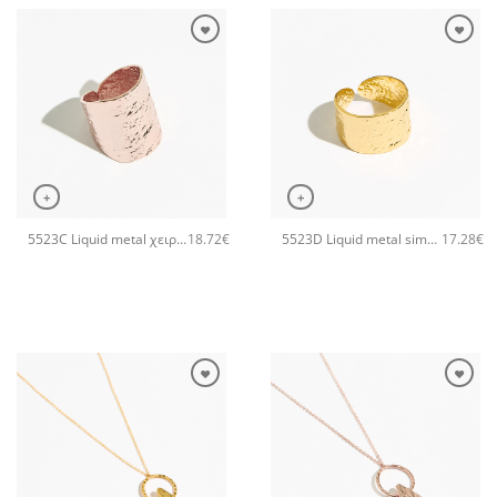
+
+
5523C Liquid metal χειροποίητο δαχτυλιδι Catherine bijoux Ροζ χρυσό
5523D Liquid metal simple χειροποίητο δαχτυλιδι Catherine bijoux Χρυσό
18.72
€
17.28
€