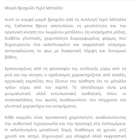
Μικρό Βραχιόλι Υγρό Μέταλλο
Αυτό το κομψό μικρό βραχιόλι από τη συλλογή Υγρό Μέταλλο
της Catherine Bijoux αποτυπώνει τη ρευστότητα και την
οργανική κίνηση του λιωμένου μετάλλου. Ως κοσμήματα μόδας,
διαθέτει γλυπτικές, χειροποίητα διαμορφωμένες φόρμες που
δημιουργούν ένα εκλεπτυσμένο και εκφραστικό κόσμημα,
αντανακλώντας το φως με διακριτική λάμψη και δυναμικό
βάθος.
Εμπνευσμένος από τη φιλοσοφία της συλλογής γύρω από τη
ροή και την κίνηση, ο σχεδιασμός χαρακτηρίζεται από απαλές,
οργανικές καμπύλες που δίνουν την αίσθηση ότι το μέταλλο
«ρέει» γύρω από τον καρπό. Το αποτέλεσμα είναι μια
μινιμαλιστική αλλά εντυπωσιακή αισθητική, όπου οι
αντανακλάσεις του φωτός αναδεικνύουν τον σύγχρονο και
γλυπτικό χαρακτήρα του κοσμήματος.
Κάθε κομμάτι είναι προσεκτικά χειροποίητο, αναδεικνύοντας
την αυθεντική τεχνογνωσία και την προσοχή στη λεπτομέρεια.
Η εκλεπτυσμένη μεταλλική δομή, διαθέσιμη σε χρυσό, ροζ
χρυσό και ασημί, δημιουργεί μια ελαφριά αλλά εκφραστική