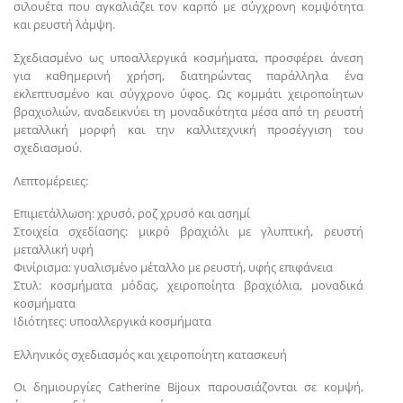
σιλουέτα που αγκαλιάζει τον καρπό με σύγχρονη κομψότητα
και ρευστή λάμψη.
Σχεδιασμένο ως υποαλλεργικά κοσμήματα, προσφέρει άνεση
για καθημερινή χρήση, διατηρώντας παράλληλα ένα
εκλεπτυσμένο και σύγχρονο ύφος. Ως κομμάτι χειροποίητων
βραχιολιών, αναδεικνύει τη μοναδικότητα μέσα από τη ρευστή
μεταλλική μορφή και την καλλιτεχνική προσέγγιση του
σχεδιασμού.
Λεπτομέρειες:
Επιμετάλλωση: χρυσό, ροζ χρυσό και ασημί
Στοιχεία σχεδίασης: μικρό βραχιόλι με γλυπτική, ρευστή
μεταλλική υφή
Φινίρισμα: γυαλισμένο μέταλλο με ρευστή, υφής επιφάνεια
Στυλ: κοσμήματα μόδας, χειροποίητα βραχιόλια, μοναδικά
κοσμήματα
Ιδιότητες: υποαλλεργικά κοσμήματα
Ελληνικός σχεδιασμός και χειροποίητη κατασκευή
Οι δημιουργίες Catherine Bijoux παρουσιάζονται σε κομψή,