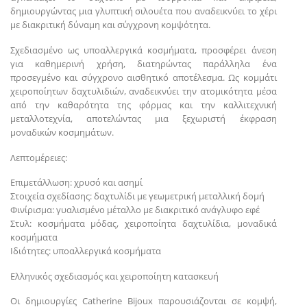
δημιουργώντας μια γλυπτική σιλουέτα που αναδεικνύει το χέρι
με διακριτική δύναμη και σύγχρονη κομψότητα.
Σχεδιασμένο ως υποαλλεργικά κοσμήματα, προσφέρει άνεση
για καθημερινή χρήση, διατηρώντας παράλληλα ένα
προσεγμένο και σύγχρονο αισθητικό αποτέλεσμα. Ως κομμάτι
χειροποίητων δαχτυλιδιών, αναδεικνύει την ατομικότητα μέσα
από την καθαρότητα της φόρμας και την καλλιτεχνική
μεταλλοτεχνία, αποτελώντας μια ξεχωριστή έκφραση
μοναδικών κοσμημάτων.
Λεπτομέρειες:
Επιμετάλλωση: χρυσό και ασημί
Στοιχεία σχεδίασης: δαχτυλίδι με γεωμετρική μεταλλική δομή
Φινίρισμα: γυαλισμένο μέταλλο με διακριτικό ανάγλυφο εφέ
Στυλ: κοσμήματα μόδας, χειροποίητα δαχτυλίδια, μοναδικά
κοσμήματα
Ιδιότητες: υποαλλεργικά κοσμήματα
Ελληνικός σχεδιασμός και χειροποίητη κατασκευή
Οι δημιουργίες Catherine Bijoux παρουσιάζονται σε κομψή,