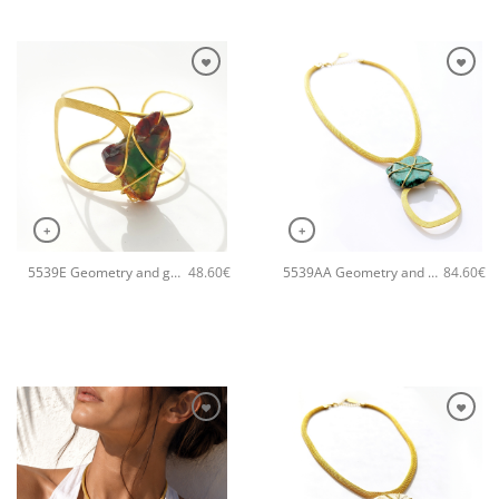
+
+
5539E Geometry and geodes χειροποίητο βραχιόλι Catherine bijoux Πράσινο
5539AA Geometry and geodes χειροποίητο κολιέ Catherine bijoux Τυρκουάζ
48.60
€
84.60
€