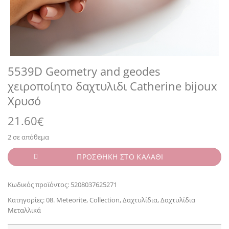
5539D Geometry and geodes
χειροποίητο δαχτυλιδι Catherine bijoux
Χρυσό
21.60
€
2 σε απόθεμα
ΠΡΟΣΘΗΚΗ ΣΤΟ ΚΑΛΑΘΙ
Κωδικός προϊόντος:
5208037625271
Κατηγορίες:
08. Meteorite
,
Collection
,
Δαχτυλίδια
,
Δαχτυλίδια
Μεταλλικά