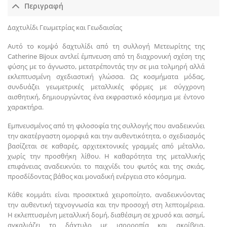
Περιγραφή
Δαχτυλίδι Γεωμετρίας και Γεωδαισίας
Αυτό το κομψό δαχτυλίδι από τη συλλογή Μετεωρίτης της
Catherine Bijoux αντλεί έμπνευση από τη διαχρονική σχέση της
φύσης με το άγνωστο, μετατρέποντάς την σε μια τολμηρή αλλά
εκλεπτυσμένη σχεδιαστική γλώσσα. Ως κοσμήματα μόδας,
συνδυάζει γεωμετρικές μεταλλικές φόρμες με σύγχρονη
αισθητική, δημιουργώντας ένα εκφραστικό κόσμημα με έντονο
χαρακτήρα.
Εμπνευσμένος από τη φιλοσοφία της συλλογής που αναδεικνύει
την ακατέργαστη ομορφιά και την αυθεντικότητα, ο σχεδιασμός
βασίζεται σε καθαρές, αρχιτεκτονικές γραμμές από μέταλλο,
χωρίς την προσθήκη λίθου. Η καθαρότητα της μεταλλικής
επιφάνειας αναδεικνύει το παιχνίδι του φωτός και της σκιάς,
προσδίδοντας βάθος και μοναδική ενέργεια στο κόσμημα.
Κάθε κομμάτι είναι προσεκτικά χειροποίητο, αναδεικνύοντας
την αυθεντική τεχνογνωσία και την προσοχή στη λεπτομέρεια.
Η εκλεπτυσμένη μεταλλική δομή, διαθέσιμη σε χρυσό και ασημί,
αγκαλιάζει το δάχτυλο με ισορροπία και ακρίβεια,