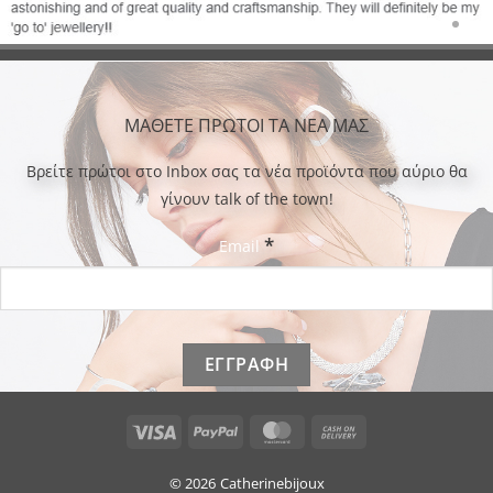
ΜΑΘΕΤΕ ΠΡΩΤΟΙ ΤΑ ΝΕΑ ΜΑΣ
Bρείτε πρώτοι στο Inbox σας τα νέα προϊόντα που αύριο θα
γίνουν talk of the town!
*
Email
Visa
PayPal
MasterCard
Cash
On
Delivery
© 2026
Catherinebijoux