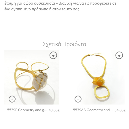
έτοιμη για δώρο συσκευασία – ιδανική για να τις προσφέρετε σε
ένα αγαπημένο πρόσωπο ή στον εαυτό σας.
Σχετικά Προϊόντα
+
+
5539E Geometry and geodes χειροποίητο βραχιόλι Catherine bijoux Άσπρο
5539AA Geometry and geodes χειροποίητο κολιέ Catherine bijoux Κίτρινο
48.60
€
84.60
€