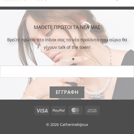
ΜΑΘΕΤΕ ΠΡΩΤΟΙ ΤΑ ΝΕΑ ΜΑΣ
Bρείτε πρώτοι στο Inbox σας τα νέα προϊόντα που αύριο θα
γίνουν talk of the town!
*
Email
Visa
PayPal
MasterCard
Cash
On
Delivery
© 2026
Catherinebijoux