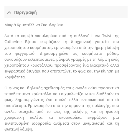
Περιγραφή
Μικρά Κρυστάλλινα Σκουλαρίκια
Αυτά τα κομψά σκουλαρίκια από τη συλλογή Luna Twist της
Catherine Bijoux εκφράζουν τη διαχρονική γοητεία του
χειροποίητου κοσμήματος, εμπνευσμένα από την ήρεμη λάμψη
του φεγγαριού. Δημιουργημένα ως κοσμήματα μόδας,
συνδυάζουν εκλεπτυσμένες, μίνιμαλ γραμμές με τη λάμψη ενός
χειροποίητου κρυστάλλου, προσφέροντας ένα διακριτικό αλλά
εκφραστικό ζευγάρι που αποτυπώνει το φως και την κίνηση με
κομψότητα.
Ο φίνος και θηλυκός σχεδιασμός τους αναδεικνύει προσεκτικά
τοποθετημένα κρύσταλλα που αιχμαλωτίζουν και διαθλούν το
φως, δημιουργώντας ένα απαλό αλλά εντυπωσιακό οπτικό
αποτέλεσμα. Εμπνευσμένα από την αρμονία της συλλογής, που
αντλεί στοιχεία από το φως της σελήνης και τη φυσική
χρωματική παλέτα, τα σκουλαρίκια εκφράζουν μια
εκλεπτυσμένη ισορροπία ανάμεσα στον μινιμαλισμό και τη
φωτεινή λάμψη.