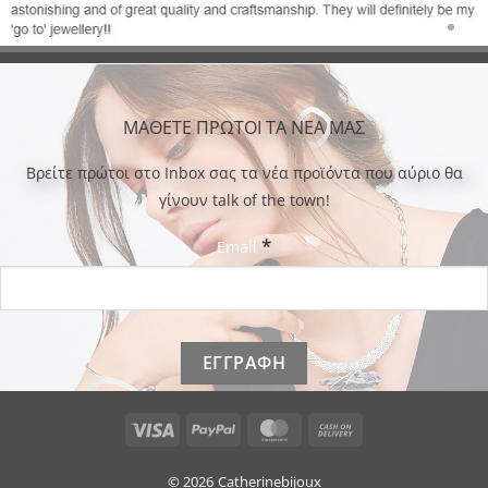
ΜΑΘΕΤΕ ΠΡΩΤΟΙ ΤΑ ΝΕΑ ΜΑΣ
Bρείτε πρώτοι στο Inbox σας τα νέα προϊόντα που αύριο θα
γίνουν talk of the town!
*
Email
Visa
PayPal
MasterCard
Cash
On
Delivery
© 2026
Catherinebijoux