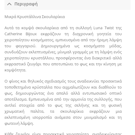
Περιγραφή
Μικρά Κρυστάλλινα Σκουλαρίκια
Αυτά τα κομψά σκουλαρίκια από τη συλλογή Luna Twist της
Catherine Bijoux εκφράζουν τη διαχρονική γοητεία του
χειροποίητου κοσμήματος, εμπνευσμένα από την ήρεμη λάμψη
του φεγγαριού. Δημιουργημένα ως κοσμήματα μόδας,
συνδυάζουν εκλεπτυσμένες, μίνιμαλ γραμμές με τη λάμψη ενός
χειροποίητου κρυστάλλου, προσφέροντας ένα διακριτικό αλλά
εκφραστικό ζευγάρι που αποτυπώνει το φως και την κίνηση με
κομψότητα.
Ο φίνος και θηλυκός σχεδιασμός τους αναδεικνύει προσεκτικά
τοποθετημένα κρύσταλλα που αιχμαλωτίζουν και διαθλούν το
φως, δημιουργώντας ένα απαλό αλλά εντυπωσιακό οπτικό
αποτέλεσμα. Εμπνευσμένα από την αρμονία της συλλογής, που
αντλεί στοιχεία από το φως της σελήνης και τη φυσική
χρωματική παλέτα, τα σκουλαρίκια εκφράζουν μια
εκλεπτυσμένη ισορροπία ανάμεσα στον μινιμαλισμό και τη
φωτεινή λάμψη.
Κάθε ζευγάρι είναι προσεκτικά χειροποίητο, αναδεικνύοντας