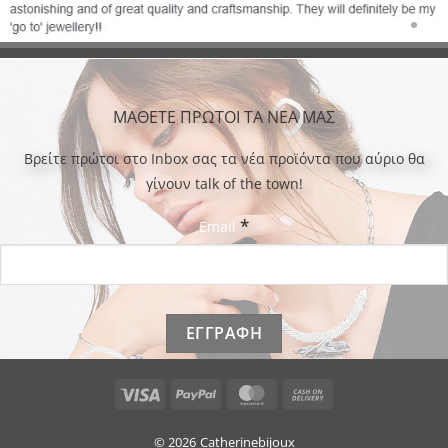
ΜΑΘΕΤΕ ΠΡΩΤΟΙ ΤΑ ΝΕΑ ΜΑΣ
Bρείτε πρώτοι στο Inbox σας τα νέα προϊόντα που αύριο θα
γίνουν talk of the town!
*
Email
Visa
PayPal
MasterCard
Cash
On
Delivery
© 2026
Catherinebijoux