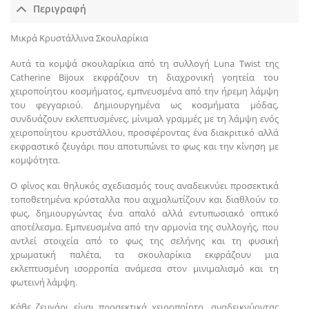
Περιγραφή
Μικρά Κρυστάλλινα Σκουλαρίκια
Αυτά τα κομψά σκουλαρίκια από τη συλλογή Luna Twist της
Catherine Bijoux εκφράζουν τη διαχρονική γοητεία του
χειροποίητου κοσμήματος, εμπνευσμένα από την ήρεμη λάμψη
του φεγγαριού. Δημιουργημένα ως κοσμήματα μόδας,
συνδυάζουν εκλεπτυσμένες, μίνιμαλ γραμμές με τη λάμψη ενός
χειροποίητου κρυστάλλου, προσφέροντας ένα διακριτικό αλλά
εκφραστικό ζευγάρι που αποτυπώνει το φως και την κίνηση με
κομψότητα.
Ο φίνος και θηλυκός σχεδιασμός τους αναδεικνύει προσεκτικά
τοποθετημένα κρύσταλλα που αιχμαλωτίζουν και διαθλούν το
φως, δημιουργώντας ένα απαλό αλλά εντυπωσιακό οπτικό
αποτέλεσμα. Εμπνευσμένα από την αρμονία της συλλογής, που
αντλεί στοιχεία από το φως της σελήνης και τη φυσική
χρωματική παλέτα, τα σκουλαρίκια εκφράζουν μια
εκλεπτυσμένη ισορροπία ανάμεσα στον μινιμαλισμό και τη
φωτεινή λάμψη.
Κάθε ζευγάρι είναι προσεκτικά χειροποίητο, αναδεικνύοντας