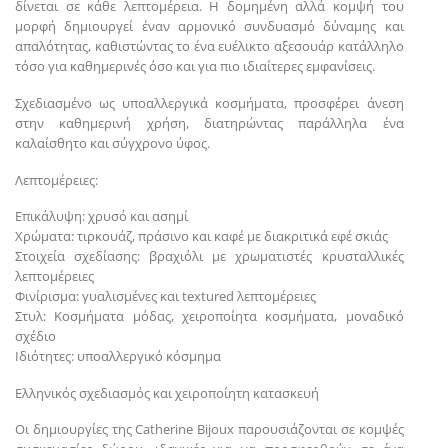
δίνεται σε κάθε λεπτομέρεια. Η δομημένη αλλά κομψή του
μορφή δημιουργεί έναν αρμονικό συνδυασμό δύναμης και
απαλότητας, καθιστώντας το ένα ευέλικτο αξεσουάρ κατάλληλο
τόσο για καθημερινές όσο και για πιο ιδιαίτερες εμφανίσεις.
Σχεδιασμένο ως υποαλλεργικά κοσμήματα, προσφέρει άνεση
στην καθημερινή χρήση, διατηρώντας παράλληλα ένα
καλαίσθητο και σύγχρονο ύφος.
Λεπτομέρειες:
Επικάλυψη: χρυσό και ασημί
Χρώματα: τιρκουάζ, πράσινο και καφέ με διακριτικά εφέ σκιάς
Στοιχεία σχεδίασης: βραχιόλι με χρωματιστές κρυσταλλικές
λεπτομέρειες
Φινίρισμα: γυαλισμένες και textured λεπτομέρειες
Στυλ: Κοσμήματα μόδας, χειροποίητα κοσμήματα, μοναδικό
σχέδιο
Ιδιότητες: υποαλλεργικό κόσμημα
Ελληνικός σχεδιασμός και χειροποίητη κατασκευή
Οι δημιουργίες της Catherine Bijoux παρουσιάζονται σε κομψές