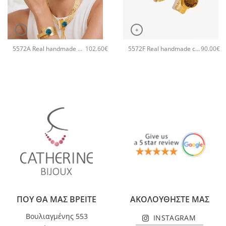
+
+
5572A Real handmade statement χειροποίητο κολιέ Catherine bijoux Τυρκουάζ
5572F Real handmade crystal big χειροποίητα σκουλαρίκια Catherine bijoux Χρυσό
102.60
€
90.00
€
ΠΟΥ ΘΑ ΜΑΣ ΒΡΕΙΤΕ
ΑΚΟΛΟΥΘΗΣΤΕ ΜΑΣ
Βουλιαγμένης 553
INSTAGRAM