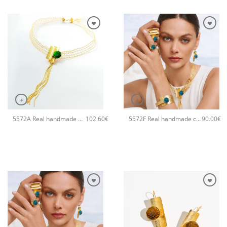
+
+
5572A Real handmade statement χειροποίητο κολιέ Catherine bijoux Πράσινο
5572F Real handmade crystal big χειροποίητα σκουλαρίκια Catherine bijoux Πράσινο
102.60
€
90.00
€