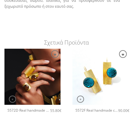
συσκευασίες δώρου, ιδανικές για να προσφερθούν σε ένα
ξεχωριστό πρόσωπο ή στον εαυτό σας.
Σχετικά Προϊόντα
+
+
5572D Real handmade crystal χειροποίητο βραχιόλι Catherine bijoux Ασημί
5572F Real handmade crystal big χειροποίητα σκουλαρίκια Catherine bijoux Τυρκουάζ
55.80
€
90.00
€