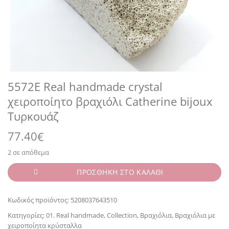
5572E Real handmade crystal
χειροποίητο βραχιόλι Catherine bijoux
Τυρκουάζ
77.40
€
2 σε απόθεμα
ΠΡΟΣΘΗΚΗ ΣΤΟ ΚΑΛΑΘΙ
Κωδικός προϊόντος:
5208037643510
Κατηγορίες:
01. Real handmade
,
Collection
,
Βραχιόλια
,
Βραχιόλια με
χειροποίητα κρύσταλλα