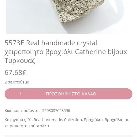
5573E Real handmade crystal
χειροποίητο βραχιόλι Catherine bijoux
Τυρκουάζ
67.68
€
2 σε απόθεμα
ΠΡΟΣΘΗΚΗ ΣΤΟ ΚΑΛΑΘΙ
Κωδικός προϊόντος:
5208037643596
Κατηγορίες:
01. Real handmade
,
Collection
,
Βραχιόλια
,
Βραχιόλια με
χειροποίητα κρύσταλλα