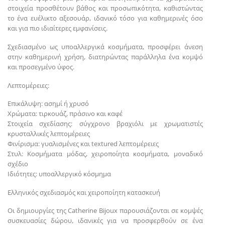
στοιχεία προσθέτουν βάθος και προσωπικότητα, καθιστώντας
το ένα ευέλικτο αξεσουάρ, ιδανικό τόσο για καθημερινές όσο
και για πιο ιδιαίτερες εμφανίσεις.
Σχεδιασμένο ως υποαλλεργικά κοσμήματα, προσφέρει άνεση
στην καθημερινή χρήση, διατηρώντας παράλληλα ένα κομψό
και προσεγμένο ύφος.
Λεπτομέρειες:
Επικάλυψη: ασημί ή χρυσό
Χρώματα: τιρκουάζ, πράσινο και καφέ
Στοιχεία σχεδίασης: σύγχρονο βραχιόλι με χρωματιστές
κρυσταλλικές λεπτομέρειες
Φινίρισμα: γυαλισμένες και textured λεπτομέρειες
Στυλ: Κοσμήματα μόδας, χειροποίητα κοσμήματα, μοναδικό
σχέδιο
Ιδιότητες: υποαλλεργικό κόσμημα
Ελληνικός σχεδιασμός και χειροποίητη κατασκευή
Οι δημιουργίες της Catherine Bijoux παρουσιάζονται σε κομψές
συσκευασίες δώρου, ιδανικές για να προσφερθούν σε ένα