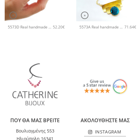
+
+
5573D Real handmade crystal big χειροποίητο δαχτυλιδι Catherine bijoux Τυρκουάζ
5573A Real handmade crystal small χειροποίητο κολιέ Catherine bijoux Τυρκουάζ
52.20
€
71.64
€
ΠΟΥ ΘΑ ΜΑΣ ΒΡΕΙΤΕ
ΑΚΟΛΟΥΘΗΣΤΕ ΜΑΣ
Βουλιαγμένης 553
INSTAGRAM
Ηλιούπολη 16341