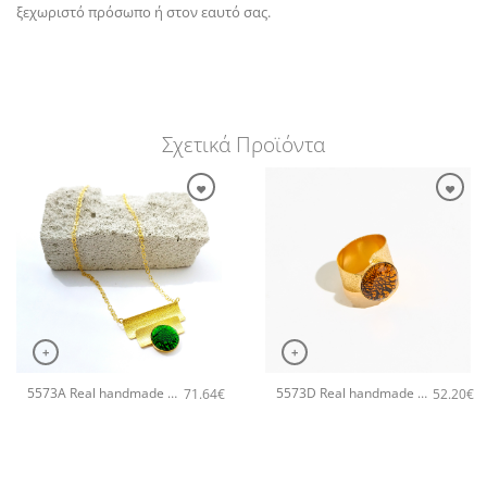
ξεχωριστό πρόσωπο ή στον εαυτό σας.
Σχετικά Προϊόντα
+
+
5573A Real handmade crystal small χειροποίητο κολιέ Catherine bijoux Πράσινο
5573D Real handmade crystal big χειροποίητο δαχτυλιδι Catherine bijoux Χρυσό
71.64
€
52.20
€