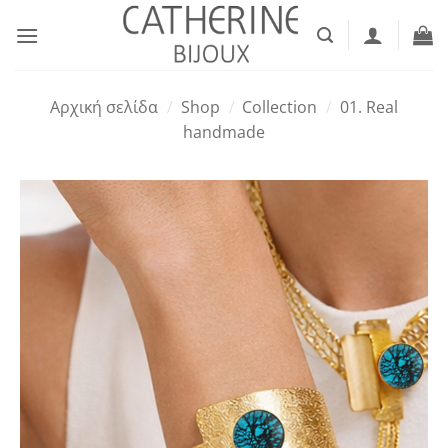
Μετάβαση
στο
περιεχόμενο
Αρχική σελίδα
/
Shop
/
Collection
/
01. Real
handmade