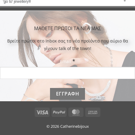
ΜΑΘΕΤΕ ΠΡΩΤΟΙ ΤΑ ΝΕΑ ΜΑΣ
Bρείτε πρώτοι στο Inbox σας τα νέα προϊόντα που αύριο θα
γίνουν talk of the town!
*
Email
Visa
PayPal
MasterCard
Cash
On
Delivery
© 2026
Catherinebijoux