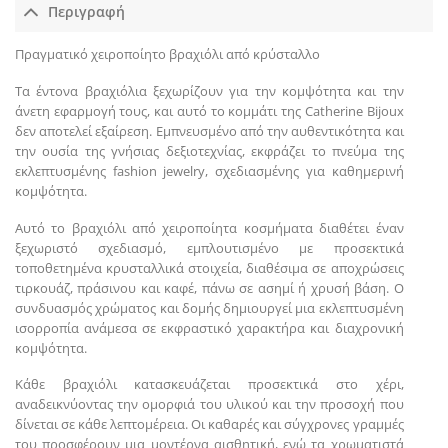
Περιγραφή
Πραγματικό χειροποίητο βραχιόλι από κρύσταλλο
Τα έντονα βραχιόλια ξεχωρίζουν για την κομψότητα και την
άνετη εφαρμογή τους, και αυτό το κομμάτι της Catherine Bijoux
δεν αποτελεί εξαίρεση. Εμπνευσμένο από την αυθεντικότητα και
την ουσία της γνήσιας δεξιοτεχνίας, εκφράζει το πνεύμα της
εκλεπτυσμένης fashion jewelry, σχεδιασμένης για καθημερινή
κομψότητα.
Αυτό το βραχιόλι από χειροποίητα κοσμήματα διαθέτει έναν
ξεχωριστό σχεδιασμό, εμπλουτισμένο με προσεκτικά
τοποθετημένα κρυσταλλικά στοιχεία, διαθέσιμα σε αποχρώσεις
τιρκουάζ, πράσινου και καφέ, πάνω σε ασημί ή χρυσή βάση. Ο
συνδυασμός χρώματος και δομής δημιουργεί μια εκλεπτυσμένη
ισορροπία ανάμεσα σε εκφραστικό χαρακτήρα και διαχρονική
κομψότητα.
Κάθε βραχιόλι κατασκευάζεται προσεκτικά στο χέρι,
αναδεικνύοντας την ομορφιά του υλικού και την προσοχή που
δίνεται σε κάθε λεπτομέρεια. Οι καθαρές και σύγχρονες γραμμές
του προσφέρουν μια μοντέρνα αισθητική, ενώ τα χρωματιστά