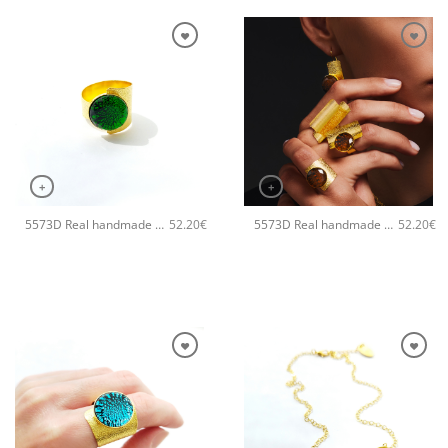
+
+
5573D Real handmade crystal big χειροποίητο δαχτυλιδι Catherine bijoux Πράσινο
5573D Real handmade crystal big χειροποίητο δαχτυλιδι Catherine bijoux Ασημί
52.20
€
52.20
€