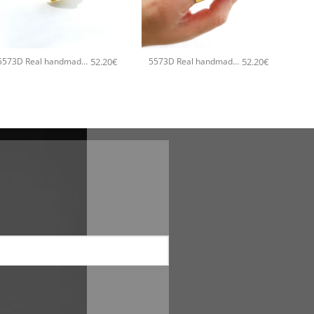
+
+
52.20
€
52.20
€
5573D Real handmade crystal big χειροποίητο δαχτυλιδι Catherine bijoux Πράσινο
5573D Real handmade crystal big χειροποίητο δαχτυλιδι Catherine bijoux Τυρκουάζ