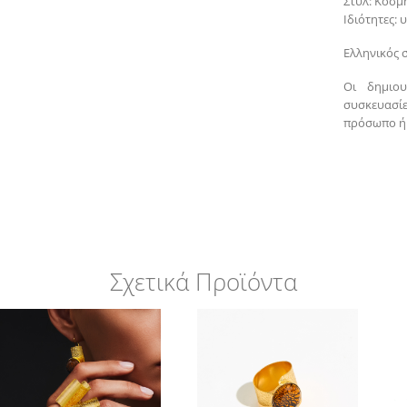
Στυλ: Κοσμ
Ιδιότητες:
Ελληνικός 
Οι δημιου
συσκευασί
πρόσωπο ή 
Σχετικά Προϊόντα