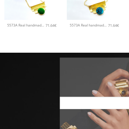
+
+
71.64
€
71.64
€
5573A Real handmade crystal small χειροποίητο κολιέ Catherine bijoux Πράσινο
5573A Real handmade crystal small χειροποίητο κολιέ Catherine bijoux Τυρκουάζ