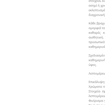
στοιχεία, δ
ασημί ή χρ
εκλεπτυσμ
διαχρονική
Κάθε βραχι
ομορφιά του
καθαρές 
αισθητική
προσωπικότ
καθημερινές
Σχεδιασμέ
καθημερινή
ύφος.
Λεπτομέρειε
Επικάλυψη:
Χρώματα: τ
Στοιχεία σ
λεπτομέρει
Φινίρισμα: 