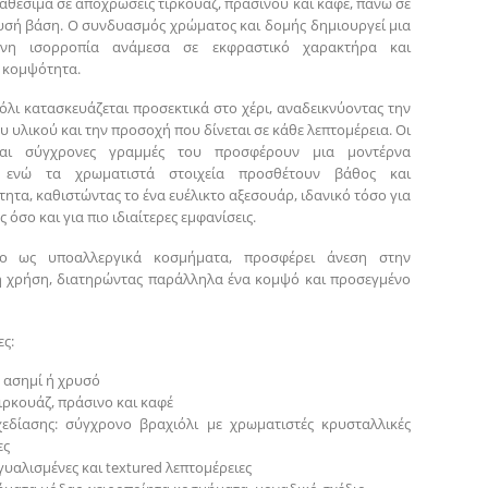
ιαθέσιμα σε αποχρώσεις τιρκουάζ, πράσινου και καφέ, πάνω σε
υσή βάση. Ο συνδυασμός χρώματος και δομής δημιουργεί μια
ένη ισορροπία ανάμεσα σε εκφραστικό χαρακτήρα και
 κομψότητα.
όλι κατασκευάζεται προσεκτικά στο χέρι, αναδεικνύοντας την
 υλικού και την προσοχή που δίνεται σε κάθε λεπτομέρεια. Οι
και σύγχρονες γραμμές του προσφέρουν μια μοντέρνα
, ενώ τα χρωματιστά στοιχεία προσθέτουν βάθος και
ητα, καθιστώντας το ένα ευέλικτο αξεσουάρ, ιδανικό τόσο για
 όσο και για πιο ιδιαίτερες εμφανίσεις.
νο ως υποαλλεργικά κοσμήματα, προσφέρει άνεση στην
 χρήση, διατηρώντας παράλληλα ένα κομψό και προσεγμένο
ς:
 ασημί ή χρυσό
ιρκουάζ, πράσινο και καφέ
χεδίασης: σύγχρονο βραχιόλι με χρωματιστές κρυσταλλικές
ες
γυαλισμένες και textured λεπτομέρειες