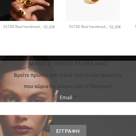
+
+
52.20
€
52.20
€
5573D Real handmade crystal big χειροποίητο δαχτυλιδι Catherine bijoux Ασημί
5573D Real handmade crystal big χειροποίητο δαχτυλιδι Catherine bijoux Χρυσό
ΜΑΘΕΤΕ ΠΡΩΤΟΙ ΤΑ ΝΕΑ ΜΑΣ
Bρείτε πρώτοι στο Inbox σας τα νέα προϊόντα
που αύριο θα γίνουν talk of the town!
*
Email