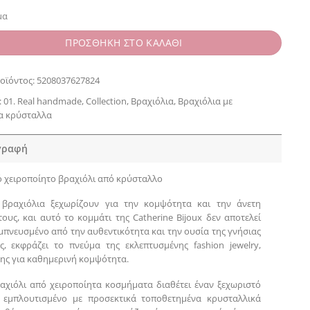
μα
ΠΡΟΣΘΗΚΗ ΣΤΟ ΚΑΛΑΘΙ
οϊόντος:
5208037627824
:
01. Real handmade
,
Collection
,
Βραχιόλια
,
Βραχιόλια με
α κρύσταλλα
γραφή
 χειροποίητο βραχιόλι από κρύσταλλο
 βραχιόλια ξεχωρίζουν για την κομψότητα και την άνετη
ους, και αυτό το κομμάτι της Catherine Bijoux δεν αποτελεί
Εμπνευσμένο από την αυθεντικότητα και την ουσία της γνήσιας
ας, εκφράζει το πνεύμα της εκλεπτυσμένης fashion jewelry,
ης για καθημερινή κομψότητα.
αχιόλι από χειροποίητα κοσμήματα διαθέτει έναν ξεχωριστό
, εμπλουτισμένο με προσεκτικά τοποθετημένα κρυσταλλικά