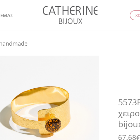
 ΕΜΑΣ
Χ
l handmade
5573E
χειρο
bijou
67.68