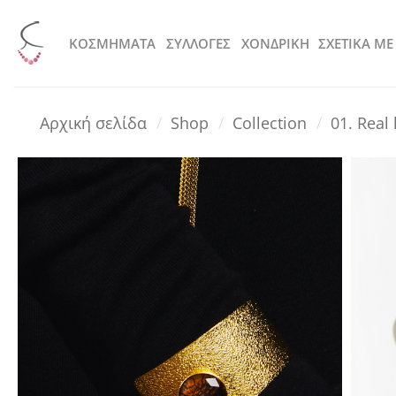
Μετάβαση
στο
KOΣΜΗΜΑΤΑ
ΣΥΛΛΟΓΕΣ
ΧΟΝΔΡΙΚΗ
ΣΧΕΤΙΚΑ ΜΕ
περιεχόμενο
Αρχική σελίδα
/
Shop
/
Collection
/
01. Rea