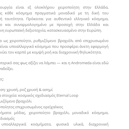
ουργία είναι εξ ολοκλήρου χειροποίητη στην Ελλάδα,
ας κάθε κόσμημα πραγματικά μοναδικό με τη δική του
κή ταυτότητα. Πρόκειται για αυθεντικό ελληνικό κόσμημα,
νο και συναρμολογημένο με προσοχή στην Ελλάδα και
νη ευρωπαϊκή δεξιοτεχνία, κατασκευασμένο στην Ευρώπη.
ο ως χειροποίητο, ρυθμιζόμενο βραχιόλι από επιχρυσωμένο
 είναι υποαλλεργικό κόσμημα που προσφέρει άνετη εφαρμογή
κνύει τον καρπό με κομψή ροή και διαχρονική θηλυκότητα.
ωτερικό σας φως αξίζει να λάμπει — και η Andromeda είναι εδώ
αδείξει.
ς:
ση: χρυσή, ροζ χρυσή & ασημί
 στοιχεία: κοσμικός σχεδιασμός Eternal Loop
μιζόμενο βραχιόλι
ροποίητος επιχρυσωμένος ορείχαλκος
μήματα μόδας, χειροποίητο βραχιόλι, μοναδικό κόσμημα,
εδιασμός
: υποαλλεργικά κοσμήματα, φυσικά υλικά, διαχρονική