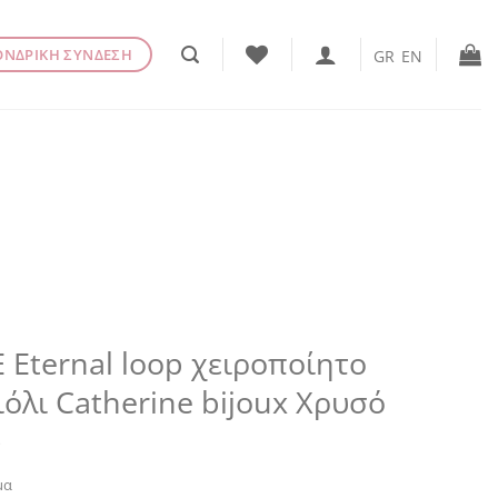
ΟΝΔΡΙΚΗ ΣΥΝΔΕΣΗ
GR
EN
 Eternal loop χειροποίητο
όλι Catherine bijoux Χρυσό
€
μα