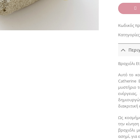
Κωδικός πρ
Κατηγορίες
Περι
Βραχιόλι Et
Αυτό το κ
Catherine 
μυστήριο τ
ενέργειας,
δημιουργώ
διακριτική
Ως κοσμήμα
την κίνηση
βραχιόλι μ
ασημί, για 