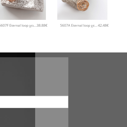
+
+
38.88
€
42.48
€
5607F Eternal loop χειροποίητα σκουλαρίκια Catherine bijoux Ροζ χρυσό
5607A Eternal loop χειροποίητο κολιέ Catherine bijoux Ροζ χρυσό