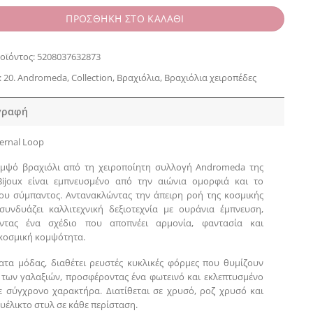
ΠΡΟΣΘΗΚΗ ΣΤΟ ΚΑΛΑΘΙ
οϊόντος:
5208037632873
:
20. Andromeda
,
Collection
,
Βραχιόλια
,
Βραχιόλια χειροπέδες
γραφή
ernal Loop
ομψό βραχιόλι από τη χειροποίητη συλλογή Andromeda της
Bijoux είναι εμπνευσμένο από την αιώνια ομορφιά και το
ου σύμπαντος. Αντανακλώντας την άπειρη ροή της κοσμικής
 συνδυάζει καλλιτεχνική δεξιοτεχνία με ουράνια έμπνευση,
ντας ένα σχέδιο που αποπνέει αρμονία, φαντασία και
 κοσμική κομψότητα.
τα μόδας, διαθέτει ρευστές κυκλικές φόρμες που θυμίζουν
 των γαλαξιών, προσφέροντας ένα φωτεινό και εκλεπτυσμένο
ε σύγχρονο χαρακτήρα. Διατίθεται σε χρυσό, ροζ χρυσό και
ευέλικτο στυλ σε κάθε περίσταση.