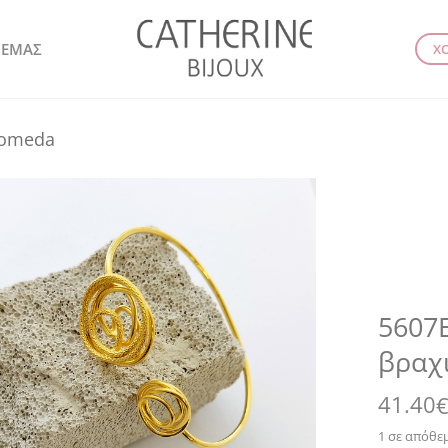
 ΕΜΑΣ
Χ
romeda
5607E
βραχι
41.40
1 σε απόθε