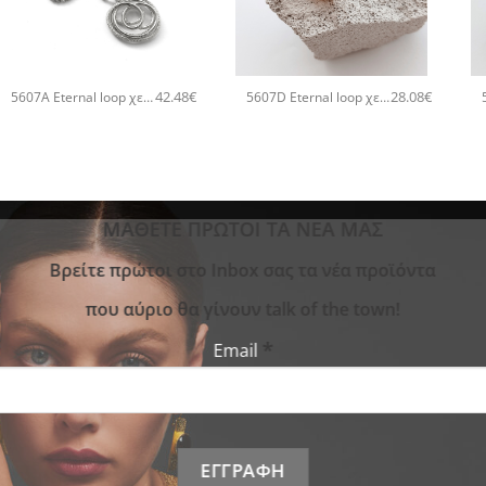
+
+
42.48
€
28.08
€
5607A Eternal loop χειροποίητο κολιέ Catherine bijoux Ασημί
5607D Eternal loop χειροποίητο δαχτυλιδι Catherine bijoux Ροζ χρυσό
ΜΑΘΕΤΕ ΠΡΩΤΟΙ ΤΑ ΝΕΑ ΜΑΣ
Bρείτε πρώτοι στο Inbox σας τα νέα προϊόντα
που αύριο θα γίνουν talk of the town!
*
Email