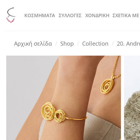
Μετάβαση
στο
KOΣΜΗΜΑΤΑ
ΣΥΛΛΟΓΕΣ
ΧΟΝΔΡΙΚΗ
ΣΧΕΤΙΚΑ ΜΕ
περιεχόμενο
Αρχική σελίδα
/
Shop
/
Collection
/
20. And