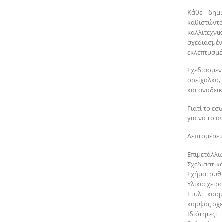
Κάθε δημι
καθιστώντ
καλλιτεχνι
σχεδιασμέ
εκλεπτυσμέ
Σχεδιασμέν
ορείχαλκο,
και αναδει
Γιατί το εσ
για να το αν
Λεπτομέρειε
Επιμετάλλω
Σχεδιαστικά
Σχήμα: ρυθ
Υλικό: χει
Στυλ: κοσ
κομψός σχ
Ιδιότητες