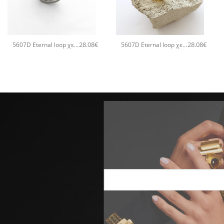
+
+
28.08
€
28.08
€
5607D Eternal loop χειροποίητο δαχτυλιδι Catherine bijoux Ασημί
5607D Eternal loop χειροποίητο δαχτυλιδι Catherine bijoux Χρυσό