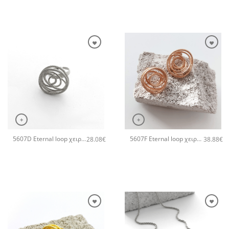
+
+
5607D Eternal loop χειροποίητο δαχτυλιδι Catherine bijoux Ασημί
5607F Eternal loop χειροποίητα σκουλαρίκια Catherine bijoux Ροζ χρυσό
28.08
€
38.88
€