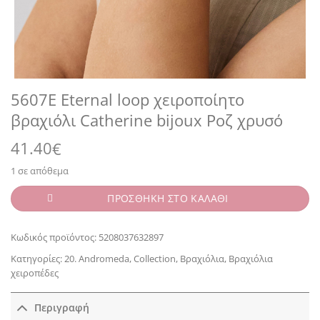
5607E Eternal loop χειροποίητο
βραχιόλι Catherine bijoux Ροζ χρυσό
41.40
€
1 σε απόθεμα
ΠΡΟΣΘΗΚΗ ΣΤΟ ΚΑΛΑΘΙ
Κωδικός προϊόντος:
5208037632897
Κατηγορίες:
20. Andromeda
,
Collection
,
Βραχιόλια
,
Βραχιόλια
χειροπέδες
Περιγραφή