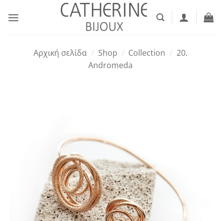
Μετάβαση
στο
περιεχόμενο
Αρχική σελίδα
/
Shop
/
Collection
/
20.
Andromeda