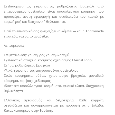
Σχεδιασμένο ως χειροποίητο, ρυθμιζόμενο βραχιόλι από
επιχρυσωμένο ορείχαλκο, είναι υποαλλεργικό κόσμημα που
προσφέρει άνετη εφαρμογή και αναδεικνύει τον καρπό με
κομψή ροή και διαχρονική θηλυκότητα.
Γιατί το εσωτερικό σας φως αξίζει να λάμπει — και η Andromeda
είναι εδώ για να το αναδείξει.
Λεπτομέρειες:
Επιμετάλλωση: χρυσή, ροζ χρυσή & ασημί
Σχεδιαστικά στοιχεία: κοσμικός σχεδιασμός Eternal Loop
Σχήμα: ρυθμιζόμενο βραχιόλι
Υλικό: χειροποίητος επιχρυσωμένος ορείχαλκος
Στυλ: κοσμήματα μόδας, χειροποίητο βραχιόλι, μοναδικό
κόσμημα, κομψός σχεδιασμός
Ιδιότητες: υποαλλεργικά κοσμήματα, φυσικά υλικά, διαχρονική
θηλυκότητα
Ελληνικός σχεδιασμός και δεξιοτεχνία. Κάθε κομμάτι
σχεδιάζεται και συναρμολογείται με προσοχή στην Ελλάδα.
Κατασκευασμένο στην Ευρώπη.