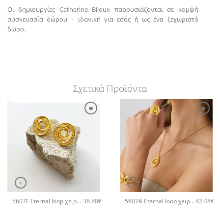
Οι δημιουργίες Catherine Bijoux παρουσιάζονται σε κομψή
συσκευασία δώρου – ιδανική για εσάς ή ως ένα ξεχωριστό
δώρο.
Σχετικά Προϊόντα
+
+
5607F Eternal loop χειροποίητα σκουλαρίκια Catherine bijoux Χρυσό
5607A Eternal loop χειροποίητο κολιέ Catherine bijoux Χρυσό
38.88
€
42.48
€