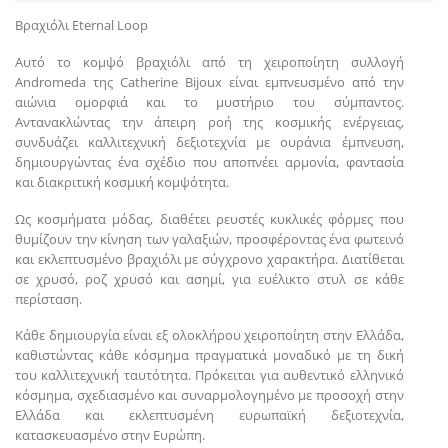
Βραχιόλι Eternal Loop
Αυτό το κομψό βραχιόλι από τη χειροποίητη συλλογή
Andromeda της Catherine Bijoux είναι εμπνευσμένο από την
αιώνια ομορφιά και το μυστήριο του σύμπαντος.
Αντανακλώντας την άπειρη ροή της κοσμικής ενέργειας,
συνδυάζει καλλιτεχνική δεξιοτεχνία με ουράνια έμπνευση,
δημιουργώντας ένα σχέδιο που αποπνέει αρμονία, φαντασία
και διακριτική κοσμική κομψότητα.
Ως κοσμήματα μόδας, διαθέτει ρευστές κυκλικές φόρμες που
θυμίζουν την κίνηση των γαλαξιών, προσφέροντας ένα φωτεινό
και εκλεπτυσμένο βραχιόλι με σύγχρονο χαρακτήρα. Διατίθεται
σε χρυσό, ροζ χρυσό και ασημί, για ευέλικτο στυλ σε κάθε
περίσταση.
Κάθε δημιουργία είναι εξ ολοκλήρου χειροποίητη στην Ελλάδα,
καθιστώντας κάθε κόσμημα πραγματικά μοναδικό με τη δική
του καλλιτεχνική ταυτότητα. Πρόκειται για αυθεντικό ελληνικό
κόσμημα, σχεδιασμένο και συναρμολογημένο με προσοχή στην
Ελλάδα και εκλεπτυσμένη ευρωπαϊκή δεξιοτεχνία,
κατασκευασμένο στην Ευρώπη.