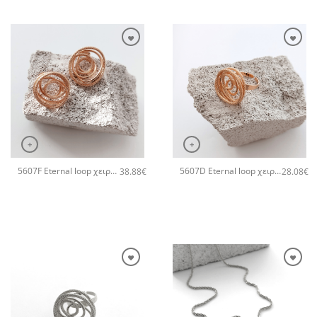
+
+
5607F Eternal loop χειροποίητα σκουλαρίκια Catherine bijoux Ροζ χρυσό
5607D Eternal loop χειροποίητο δαχτυλιδι Catherine bijoux Ροζ χρυσό
38.88
€
28.08
€