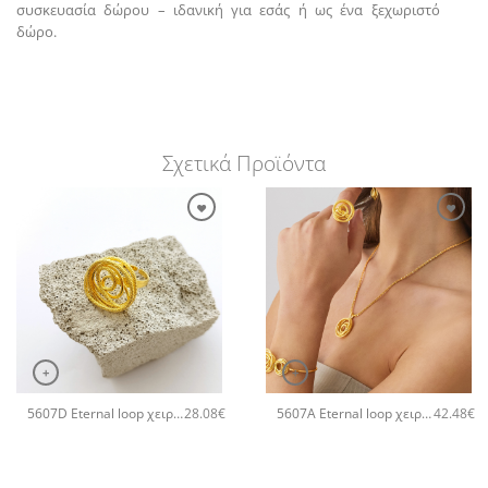
συσκευασία δώρου – ιδανική για εσάς ή ως ένα ξεχωριστό
δώρο.
Σχετικά Προϊόντα
+
+
5607D Eternal loop χειροποίητο δαχτυλιδι Catherine bijoux Χρυσό
5607A Eternal loop χειροποίητο κολιέ Catherine bijoux Χρυσό
28.08
€
42.48
€