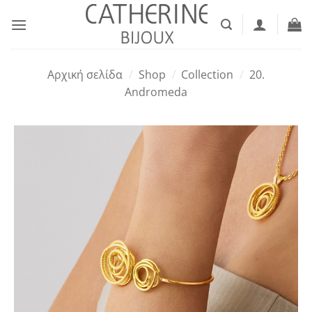
Μετάβαση
στο
περιεχόμενο
Αρχική σελίδα
/
Shop
/
Collection
/
20.
Andromeda