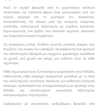
Αυτό το κομψό βραχιόλι από τη χειροποίητη συλλογή
Andromeda της Catherine Bijoux είναι εμπνευσμένο από την
αιώνια ομορφιά και το μυστήριο του σύμπαντος.
Αντανακλώντας την άπειρη ροή της κοσμικής ενέργειας,
συνδυάζει καλλιτεχνική δεξιοτεχνία με ουράνια έμπνευση,
δημιουργώντας ένα σχέδιο που αποπνέει αρμονία, φαντασία
και διακριτική κοσμική κομψότητα.
Ως κοσμήματα μόδας, διαθέτει ρευστές κυκλικές φόρμες που
θυμίζουν την κίνηση των γαλαξιών, προσφέροντας ένα φωτεινό
και εκλεπτυσμένο βραχιόλι με σύγχρονο χαρακτήρα. Διατίθεται
σε χρυσό, ροζ χρυσό και ασημί, για ευέλικτο στυλ σε κάθε
περίσταση.
Κάθε δημιουργία είναι εξ ολοκλήρου χειροποίητη στην Ελλάδα,
καθιστώντας κάθε κόσμημα πραγματικά μοναδικό με τη δική
του καλλιτεχνική ταυτότητα. Πρόκειται για αυθεντικό ελληνικό
κόσμημα, σχεδιασμένο και συναρμολογημένο με προσοχή στην
Ελλάδα και εκλεπτυσμένη ευρωπαϊκή δεξιοτεχνία,
κατασκευασμένο στην Ευρώπη.
Σχεδιασμένο ως χειροποίητο, ρυθμιζόμενο βραχιόλι από