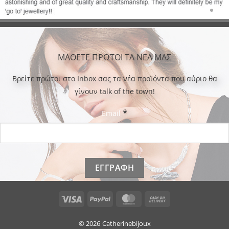
ΜΑΘΕΤΕ ΠΡΩΤΟΙ ΤΑ ΝΕΑ ΜΑΣ
Bρείτε πρώτοι στο Inbox σας τα νέα προϊόντα που αύριο θα
γίνουν talk of the town!
*
Email
Visa
PayPal
MasterCard
Cash
On
Delivery
© 2026
Catherinebijoux