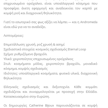
επιχρυσωμένο ορείχαλκο, είναι υποαλλεργικό κόσμημα που
προσφέρει άνετη εφαρμογή και αναδεικνύει τον καρπό με
κομψή ροή και διαχρονική θηλυκότητα.
Γιατί το εσωτερικό σας φως αξίζει να λάμπει — και η Andromeda
είναι εδώ για να το αναδείξει.
Λεπτομέρειες:
Επιμετάλλωση: χρυσή, ροζ χρυσή & ασημί
Σχεδιαστικά στοιχεία: κοσμικός σχεδιασμός Eternal Loop
Σχήμα: ρυθμιζόμενο βραχιόλι
Υλικό: χειροποίητος επιχρυσωμένος ορείχαλκος
Στυλ: κοσμήματα μόδας, χειροποίητο βραχιόλι, μοναδικό
κόσμημα, κομψός σχεδιασμός
Ιδιότητες: υποαλλεργικά κοσμήματα, φυσικά υλικά, διαχρονική
θηλυκότητα
Ελληνικός σχεδιασμός και δεξιοτεχνία. Κάθε κομμάτι
σχεδιάζεται και συναρμολογείται με προσοχή στην Ελλάδα.
Κατασκευασμένο στην Ευρώπη.
Οι δημιουργίες Catherine Bijoux παρουσιάζονται σε κομψή