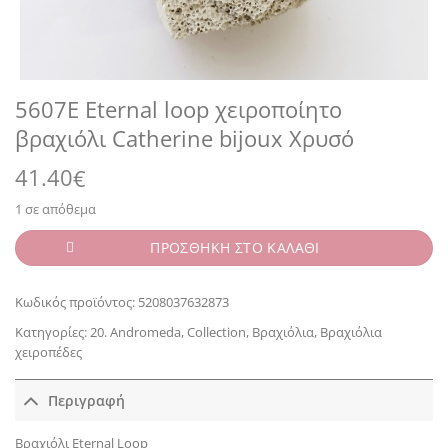
5607E Eternal loop χειροποίητο
βραχιόλι Catherine bijoux Χρυσό
41.40
€
1 σε απόθεμα
ΠΡΟΣΘΗΚΗ ΣΤΟ ΚΑΛΑΘΙ
Κωδικός προϊόντος:
5208037632873
Κατηγορίες:
20. Andromeda
,
Collection
,
Βραχιόλια
,
Βραχιόλια
χειροπέδες
Περιγραφή
Βραχιόλι Eternal Loop