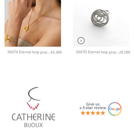
+
+
5607A Eternal loop χειροποίητο κολιέ Catherine bijoux Χρυσό
5607D Eternal loop χειροποίητο δαχτυλιδι Catherine bijoux Ασημί
42.48
€
28.08
€