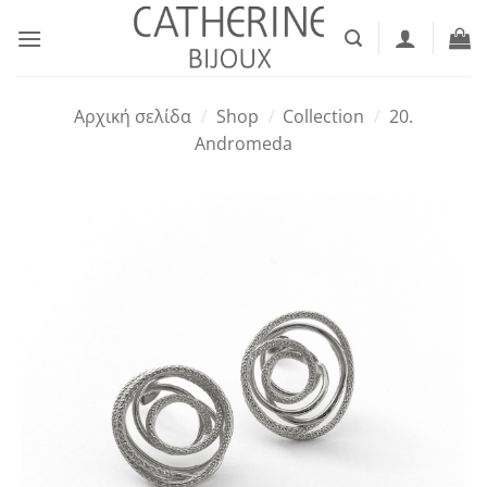
Μετάβαση
στο
περιεχόμενο
Αρχική σελίδα
/
Shop
/
Collection
/
20.
Andromeda