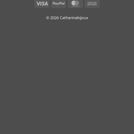
Visa
PayPal
MasterCard
Cash
On
Delivery
© 2026
Catherinebijoux