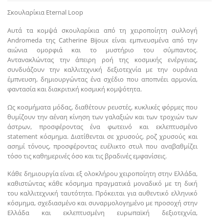
Σκουλαρίκια Eternal Loop
Αυτά τα κομψά σκουλαρίκια από τη χειροποίητη συλλογή
Andromeda της Catherine Bijoux είναι εμπνευσμένα από την
αιώνια ομορφιά και το μυστήριο του σύμπαντος.
Αντανακλώντας την άπειρη ροή της κοσμικής ενέργειας,
συνδυάζουν την καλλιτεχνική δεξιοτεχνία με την ουράνια
έμπνευση, δημιουργώντας ένα σχέδιο που αποπνέει αρμονία,
φαντασία και διακριτική κοσμική κομψότητα.
Ως κοσμήματα μόδας, διαθέτουν ρευστές, κυκλικές φόρμες που
θυμίζουν την αέναη κίνηση των γαλαξιών και των τροχιών των
άστρων, προσφέροντας ένα φωτεινό και εκλεπτυσμένο
statement κόσμημα. Διατίθενται σε χρυσούς, ροζ χρυσούς και
ασημί τόνους, προσφέροντας ευέλικτο στυλ που αναβαθμίζει
τόσο τις καθημερινές όσο και τις βραδινές εμφανίσεις.
Κάθε δημιουργία είναι εξ ολοκλήρου χειροποίητη στην Ελλάδα,
καθιστώντας κάθε κόσμημα πραγματικά μοναδικό με τη δική
του καλλιτεχνική ταυτότητα. Πρόκειται για αυθεντικό ελληνικό
κόσμημα, σχεδιασμένο και συναρμολογημένο με προσοχή στην
Ελλάδα και εκλεπτυσμένη ευρωπαϊκή δεξιοτεχνία,