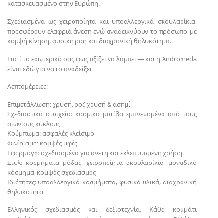
κατασκευασμένο στην Ευρώπη.
Σχεδιασμένα ως χειροποίητα και υποαλλεργικά σκουλαρίκια,
προσφέρουν ελαφριά άνεση ενώ αναδεικνύουν το πρόσωπο με
κομψή κίνηση, φυσική ροή και διαχρονική θηλυκότητα.
Γιατί το εσωτερικό σας φως αξίζει να λάμπει — και η Andromeda
είναι εδώ για να το αναδείξει.
Λεπτομέρειες:
Επιμετάλλωση: χρυσή, ροζ χρυσή & ασημί
Σχεδιαστικά στοιχεία: κοσμικά μοτίβα εμπνευσμένα από τους
αιώνιους κύκλους
Κούμπωμα: ασφαλές κλείσιμο
Φινίρισμα: κομψές υφές
Εφαρμογή: σχεδιασμένα για άνετη και εκλεπτυσμένη χρήση
Στυλ: κοσμήματα μόδας, χειροποίητα σκουλαρίκια, μοναδικό
κόσμημα, κομψός σχεδιασμός
Ιδιότητες: υποαλλεργικά κοσμήματα, φυσικά υλικά, διαχρονική
θηλυκότητα
Ελληνικός σχεδιασμός και δεξιοτεχνία. Κάθε κομμάτι