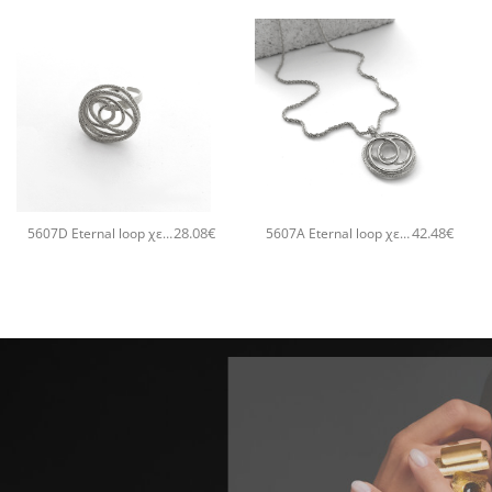
+
+
28.08
€
42.48
€
5607D Eternal loop χειροποίητο δαχτυλιδι Catherine bijoux Ασημί
5607A Eternal loop χειροποίητο κολιέ Catherine bijoux Ασημί