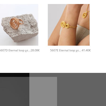
+
+
28.08
€
41.40
€
5607D Eternal loop χειροποίητο δαχτυλιδι Catherine bijoux Ροζ χρυσό
5607E Eternal loop χειροποίητο βραχιόλι Catherine bijoux Χρυσό