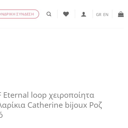
ΟΝΔΡΙΚΗ ΣΥΝΔΕΣΗ
GR
EN
 Eternal loop χειροποίητα
αρίκια Catherine bijoux Ροζ
ό
€