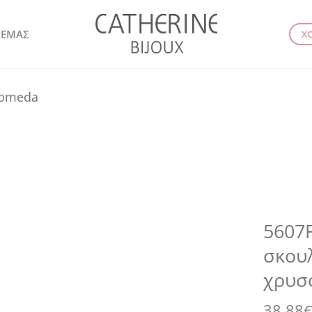
 ΕΜΑΣ
Χ
romeda
5607F
σκουλ
χρυσ
38.88