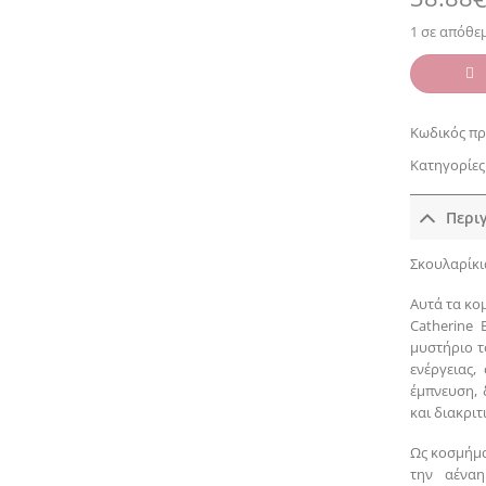
1 σε απόθε
Κωδικός πρ
Κατηγορίες
Περι
Σκουλαρίκι
Αυτά τα κο
Catherine 
μυστήριο τ
ενέργειας,
έμπνευση, 
και διακρι
Ως κοσμήμα
την αένα