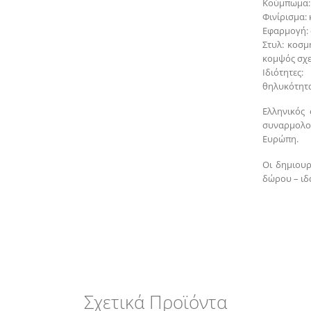
Κούμπωμα: 
Φινίρισμα:
Εφαρμογή: 
Στυλ: κοσμ
κομψός σχ
Ιδιότητες
θηλυκότητ
Ελληνικός 
συναρμολο
Ευρώπη.
Οι δημιουρ
δώρου – ιδα
Σχετικά Προϊόντα