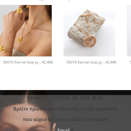
+
+
42.48
€
42.48
€
5607A Eternal loop χειροποίητο κολιέ Catherine bijoux Χρυσό
5607A Eternal loop χειροποίητο κολιέ Catherine bijoux Ροζ χρυσό
ΜΑΘΕΤΕ ΠΡΩΤΟΙ ΤΑ ΝΕΑ ΜΑΣ
Bρείτε πρώτοι στο Inbox σας τα νέα προϊόντα
που αύριο θα γίνουν talk of the town!
*
Email