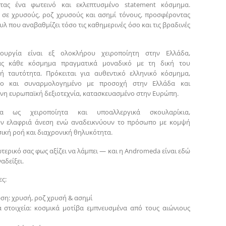
τας ένα φωτεινό και εκλεπτυσμένο statement κόσμημα.
ι σε χρυσούς, ροζ χρυσούς και ασημί τόνους, προσφέροντας
υλ που αναβαθμίζει τόσο τις καθημερινές όσο και τις βραδινές
ουργία είναι εξ ολοκλήρου χειροποίητη στην Ελλάδα,
ας κάθε κόσμημα πραγματικά μοναδικό με τη δική του
κή ταυτότητα. Πρόκειται για αυθεντικό ελληνικό κόσμημα,
νο και συναρμολογημένο με προσοχή στην Ελλάδα και
νη ευρωπαϊκή δεξιοτεχνία, κατασκευασμένο στην Ευρώπη.
ένα ως χειροποίητα και υποαλλεργικά σκουλαρίκια,
ν ελαφριά άνεση ενώ αναδεικνύουν το πρόσωπο με κομψή
σική ροή και διαχρονική θηλυκότητα.
ωτερικό σας φως αξίζει να λάμπει — και η Andromeda είναι εδώ
αδείξει.
ς:
ση: χρυσή, ροζ χρυσή & ασημί
ά στοιχεία: κοσμικά μοτίβα εμπνευσμένα από τους αιώνιους