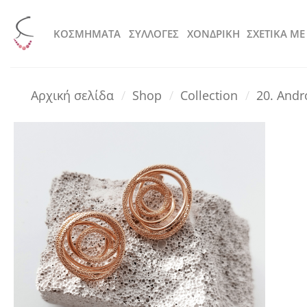
Μετάβαση
στο
KOΣΜΗΜΑΤΑ
ΣΥΛΛΟΓΕΣ
ΧΟΝΔΡΙΚΗ
ΣΧΕΤΙΚΑ ΜΕ
περιεχόμενο
Αρχική σελίδα
/
Shop
/
Collection
/
20. And