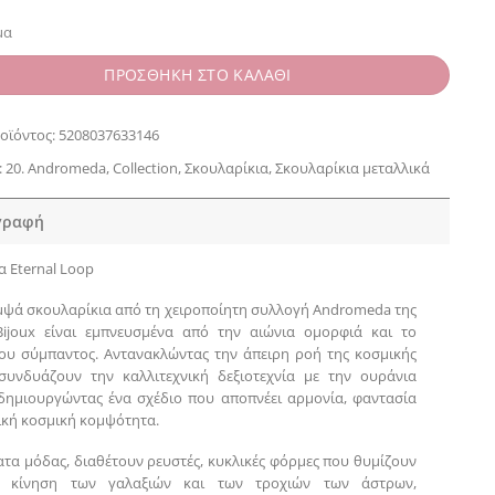
μα
ΠΡΟΣΘΗΚΗ ΣΤΟ ΚΑΛΑΘΙ
οϊόντος:
5208037633146
:
20. Andromeda
,
Collection
,
Σκουλαρίκια
,
Σκουλαρίκια μεταλλικά
γραφή
α Eternal Loop
μψά σκουλαρίκια από τη χειροποίητη συλλογή Andromeda της
Bijoux είναι εμπνευσμένα από την αιώνια ομορφιά και το
ου σύμπαντος. Αντανακλώντας την άπειρη ροή της κοσμικής
 συνδυάζουν την καλλιτεχνική δεξιοτεχνία με την ουράνια
δημιουργώντας ένα σχέδιο που αποπνέει αρμονία, φαντασία
τική κοσμική κομψότητα.
τα μόδας, διαθέτουν ρευστές, κυκλικές φόρμες που θυμίζουν
η κίνηση των γαλαξιών και των τροχιών των άστρων,