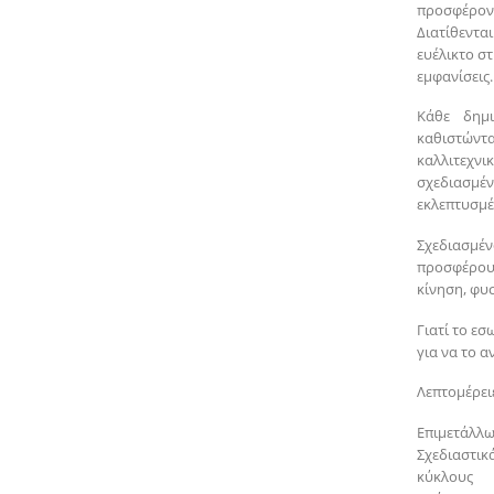
προσφέρον
Διατίθεντα
ευέλικτο στ
εμφανίσεις.
Κάθε δημι
καθιστώντ
καλλιτεχνι
σχεδιασμέ
εκλεπτυσμέ
Σχεδιασμ
προσφέρου
κίνηση, φυ
Γιατί το εσ
για να το αν
Λεπτομέρειε
Επιμετάλλω
Σχεδιαστικ
κύκλους