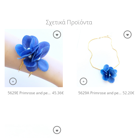
Σχετικά Προϊόντα
+
+
5629E Primrose and pearls χειροποίητο βραχιόλι Catherine bijoux Μπλε
5629A Primrose and pearls χειροποίητο κολιέ Catherine bijoux Μπλε
45.36
€
52.20
€