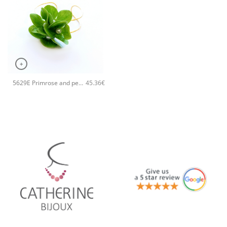
+
5629E Primrose and pearls χειροποίητο βραχιόλι Catherine bijoux Πράσινο
45.36
€