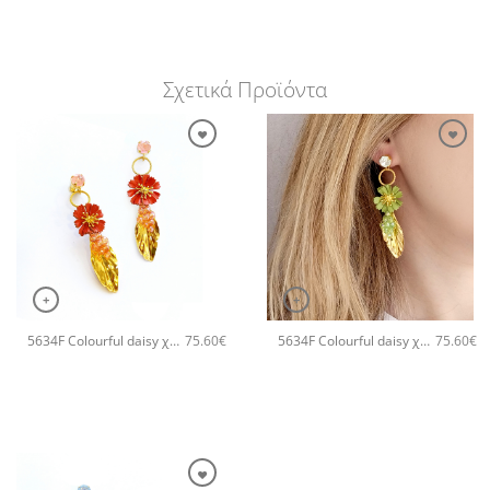
Σχετικά Προϊόντα
+
+
5634F Colourful daisy χειροποίητα σκουλαρίκια Catherine bijoux Πορτοκαλί
5634F Colourful daisy χειροποίητα σκουλαρίκια Catherine bijoux Πράσινο
75.60
€
75.60
€