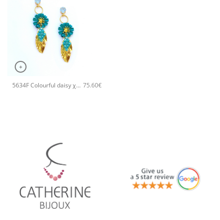
+
5634F Colourful daisy χειροποίητα σκουλαρίκια Catherine bijoux Τυρκουάζ
75.60
€