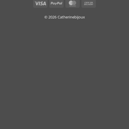
Visa
PayPal
MasterCard
Cash
On
Delivery
© 2026
Catherinebijoux