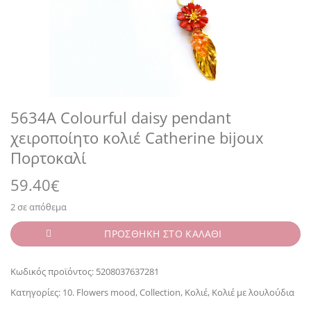
5634A Colourful daisy pendant
χειροποίητο κολιέ Catherine bijoux
Πορτοκαλί
59.40
€
2 σε απόθεμα
ΠΡΟΣΘΗΚΗ ΣΤΟ ΚΑΛΑΘΙ
Κωδικός προϊόντος:
5208037637281
Κατηγορίες:
10. Flowers mood
,
Collection
,
Κολιέ
,
Κολιέ με λουλούδια